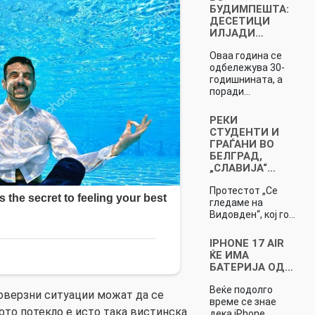
БУДИМПЕШТА:
ДЕСЕТИЦИ
ИЛЈАДИ…
Оваа година се
одбележува 30-
годишнината, а
поради…
РЕКИ
СТУДЕНТИ И
ГРАЃАНИ ВО
БЕЛГРАД,
„СЛАВИЈА“…
Протестот „Се
гледаме на
Видовден“, кој го…
IPHONE 17 AIR
ЌЕ ИМА
БАТЕРИЈА ОД…
Веќе подолго
оверзни ситуации можат да се
време се знае
ото потекло е исто така вистинска
дека iPhone…