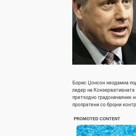
Борис Џонсон неодамна по
лидер на Конзервативната п
претходно градоначалник н
пропратени со бројни контр