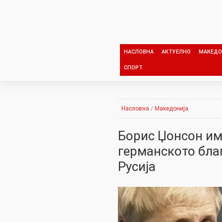
Skip
to
content
НАСЛОВНА
АКТУЕЛНО
МАКЕДО
СПОРТ
Насловна
/
Македонија
Борис Џонсон им
германското бла
Русија