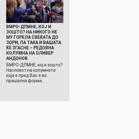
ВМРО-ДПМНЕ, КОЈ И
ЗОШТО? НА НИКОГО НЕ
МУ ГОРЕЛА СВЕЌАТА ДО
ЗОРИ, ПА ТАКА И ВАШАТА
ЌЕ ЗГАСНЕ – РЕДОВНА
КОЛУМНА НА ОЛИВЕР
АНДОНОВ
ВМРО-ДПМНЕ, кој и зошто?
Насловот на колумната
која е пред Вас е во
прашална форма…