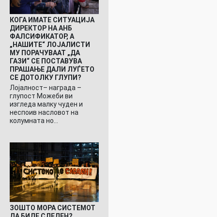
КОГА ИМАТЕ СИТУАЦИЈА
ДИРЕКТОР НА АНБ
ФАЛСИФИКАТОР, А
„НАШИТЕ“ ЛОЈАЛИСТИ
МУ ПОРАЧУВААТ „ДА
ГАЗИ“ СЕ ПОСТАВУВА
ПРАШАЊЕ ДАЛИ ЛУЃЕТО
СЕ ДОТОЛКУ ГЛУПИ?
Лојалност– награда –
глупост Можеби ви
изгледа малку чуден и
неспоив насловот на
колумната но…
ЗОШТО МОРА СИСТЕМОТ
ДА БИДЕ СЛЕДЕН?