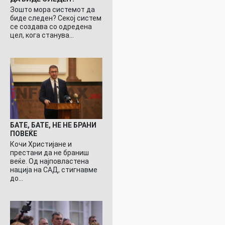
Зошто мора системот да
биде следен? Секој систем
се создава со одредена
цел, кога станува…
БАТЕ, БАТЕ, НЕ НЕ БРАНИ
ПОВЕЌЕ
Кочи Христијане и
престани да не браниш
веќе. Од најповластена
нација на САД, стигнавме
до…