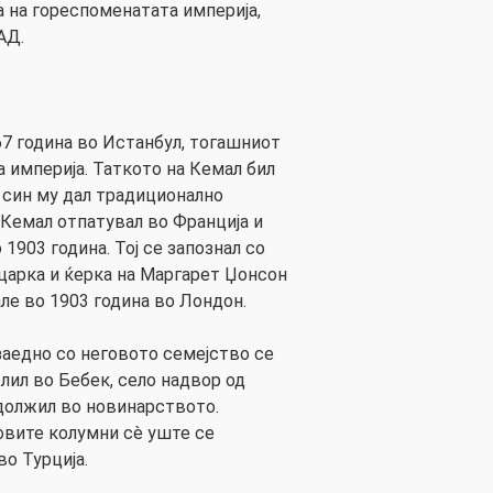
а на гореспоменатата империја,
АД.
67 година во Истанбул, тогашниот
 империја. Таткото на Кемал бил
т син му дал традиционално
Кемал отпатувал во Франција и
1903 година. Тој се запознал со
царка и ќерка на Маргарет Џонсон
але во 1903 година во Лондон.
заедно со неговото семејство се
елил во Бебек, село надвор од
одолжил во новинарството.
овите колумни сè уште се
о Турција.