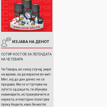
НИ…
ИЗЈАВА НА ДЕНОТ
СОТИР КОСТОВ ЗА ЛЕГЕНДАТА
НА ЧЕ ГЕВАРА
Че Гевара, во секој случај, умре
на време, за да израсне во мит.
Мит, кој до ден денес не се
предава. Им се оттргнува на
луѓето од рацете, ги збунува
новинарите, истражувачите и
науката, и повторно полетува
преку Андите, како би могле