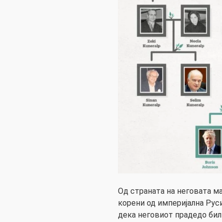
Од страната на неговата ма
корени од империјална Руси
дека неговиот прадедо бил