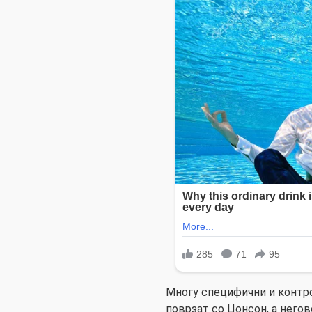
Многу специфични и контр
поврзат со Џонсон, а негов