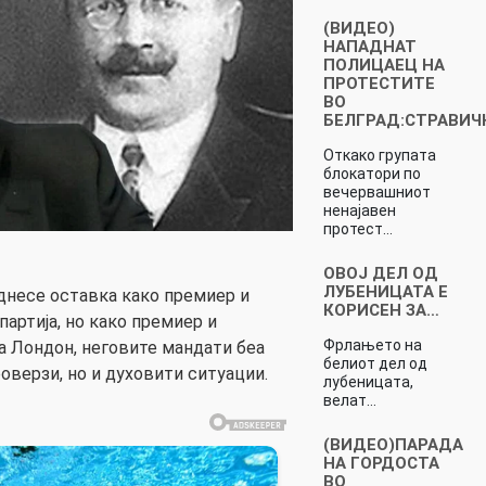
(ВИДЕО)
HAПАДНАТ
ПOЛИЦАЕЦ НА
ПРОТЕСТИТЕ
ВО
БЕЛГРАД:СТРАВИЧ
Откако групата
блокатори по
вечервашниот
ненајавен
протест…
ОВОЈ ДЕЛ ОД
ЛУБЕНИЦАТА Е
днесе оставка како премиер и
КОРИСЕН ЗА…
артија, но како премиер и
Фрлањето на
а Лондон, неговите мандати беа
белиот дел од
оверзи, но и духовити ситуации.
лубеницата,
велат…
(ВИДЕО)ПАРАДА
НА ГОРДОСТА
ВО