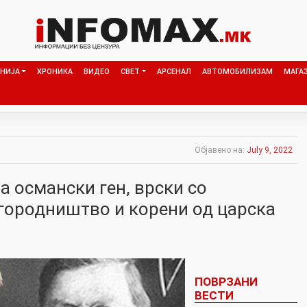
НИЈА
ХРОНИКА
ВИДЕО
СВЕТ
АРСЕНАЛ
АВТОМОБИЛИЗАМ
МАГА
Објавено на:
July 9, 2022
а османски ген, врски со
городништво и корени од царска
ПОВРЗАНИ
ВЕСТИ