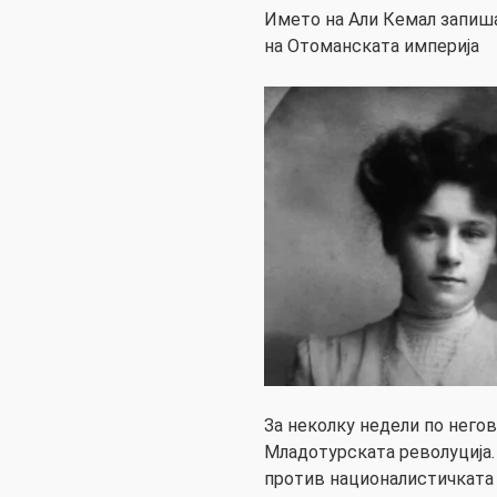
Името на Али Кемал запиша
на Отоманската империја
За неколку недели по него
Младотурската револуција
против националистичката в