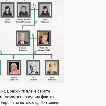
јка, Џонсон ги влече своите
ја, земајќи го предвид фактот
 Евреин по потекло од Литванија,