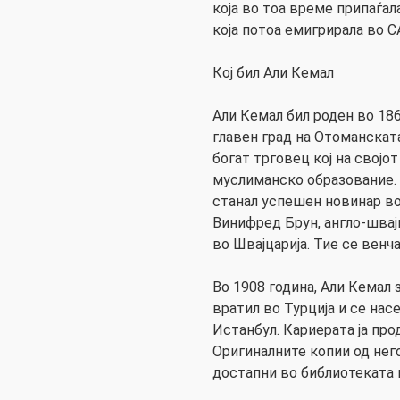
која во тоа време припаѓал
која потоа емигрирала во С
Кој бил Али Кемал
Али Кемал бил роден во 18
главен град на Отоманската
богат трговец кој на својо
муслиманско образование. 
станал успешен новинар во 
Винифред Брун, англо-швај
во Швајцарија. Тие се венч
Во 1908 година, Али Кемал 
вратил во Турција и се нас
Истанбул. Кариерата ја пр
Оригиналните копии од нег
достапни во библиотеката в