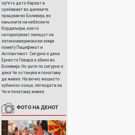
луѓето да го бараат и
среќаваат во далеките
прашуми во Боливија, во
кањоните на небеските
Кордиљери, кои го
наткрилуваат ланецот на
латиноамерикански земји
помеѓу Пацификот и
Антлантикот. Сигурно е дека
Ернесто Гевара е убиен во
Боливија. Но уште по сигурно е
дека Че останува и понатаму
да живее. На вечно жешкото
кубанско сонце, легендата за
Че и понатаму живее.
ФОТО НА ДЕНОТ