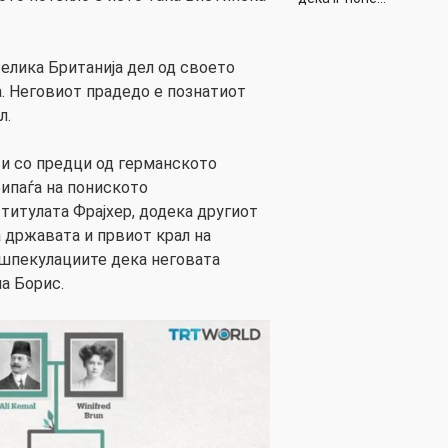
лика Британија дел од своето
а. Неговиот прадедо е познатиот
л.
и со предци од германското
ипаѓа на пониското
 титулата Фрајхер, додека другиот
а државата и првиот крал на
д шпекулациите дека неговата
а Борис.