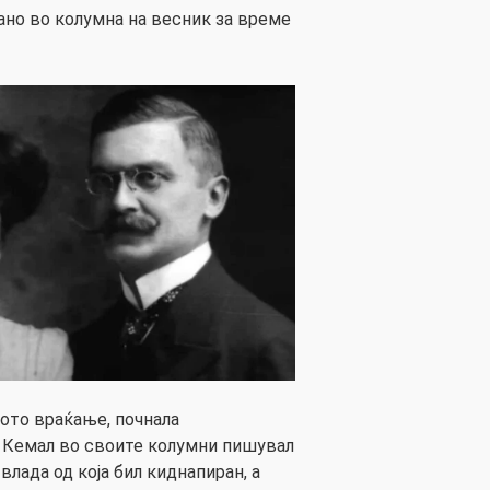
но во колумна на весник за време
вото враќање, почнала
. Кемал во своите колумни пишувал
лада од која бил киднапиран, а