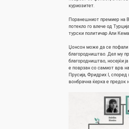
куриозитет.
Поранешниот премиер на Ве
потекло го влече од Турциј
турски политичар Али Кема
Џонсон може да се пофали 
благородништво. Дел му пр
благородништво, носејќи ја
е поврзан со самиот врв н
Прусија, Фридрих I, споре
вонбрачна ќерка е предок н