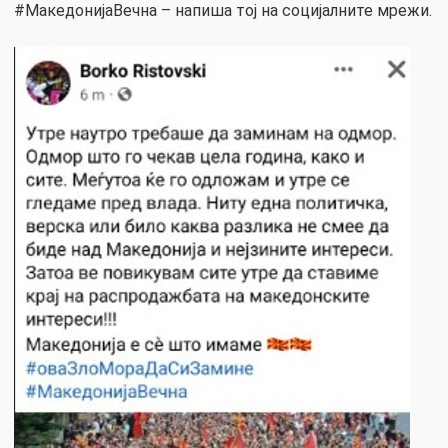
#МакедонијаВечна – напиша тој на социјалните мрежи.