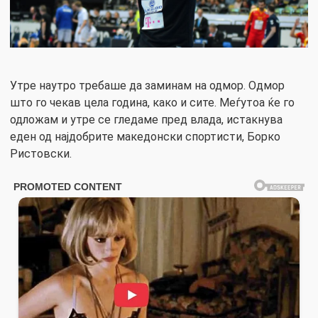
Утре наутро требаше да заминам на одмор. Одмор
што го чекав цела година, како и сите. Меѓутоа ќе го
одложам и утре се гледаме пред влада, истакнува
еден од најдобрите македонски спортисти, Борко
Ристовски.