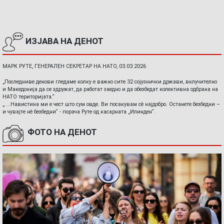
ИЗЈАВА НА ДЕНОТ
МАРК РУТЕ, ГЕНЕРАЛЕН СЕКРЕТАР НА НАТО, 03.03.2026
„Последниве денови гледаме колку е важно сите 32 сојузнички држави, вклучително
и Македонија да се здружат, да работат заедно и да обезбедат колективна одбрана на
НАТО територијата.“
„ ...Навистина ми е чест што сум овде. Ви посакувам сè најдобро. Останете безбедни –
и чувајте нè безбедни“ - порача Руте од касарната „Илинден“.
ФОТО НА ДЕНОТ