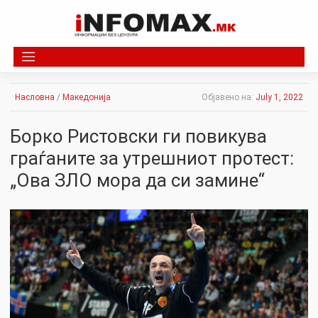
Skip
to
content
Насловна
/
Македонија
Објавено на:
July 1, 2022
Борко Ристовски ги повикува
граѓаните за утрешниот протест:
„Ова ЗЛО мора да си замине“