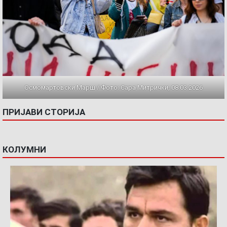
Осмомартовски Марш / Фото: Сара Митрички, 08.03.2026
ПРИЈАВИ СТОРИЈА
КОЛУМНИ