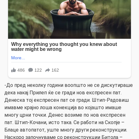
-До пред неколку години воопшто не се дискутираше
дека накај Прилеп ќе се гради нов експресен пат.
Денеска тој експресен пат се гради. Штип-Радовиш
имавме крајно лоша конекција во којашто имаше
многу црни точки. Денес возиме по нов експресен
пат. Штип-Кочани, исто така. Се работи на Скопје –
Блаце автопатот, уште многу други реконструкции.
Наскоро започнуваме со реконструкции Битола –