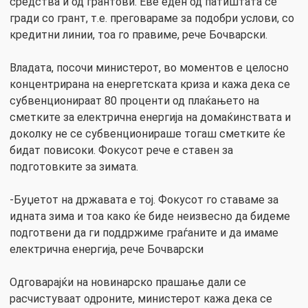
средства и од грантови. Еве еден од патиштата се
гради со грант, т.е. преговараме за подобри услови, со
кредитни линии, тоа го правиме, рече Бочварски.
Владата, посочи министерот, во моментов е целосно
концентрирана на енергетската криза и кажа дека се
субвенционираат 80 проценти од плаќањето на
сметките за електрична енергија на домаќинствата и
доколку не се субвенционираше тогаш сметките ќе
бидат повисоки. Фокусот рече е ставен за
подготовките за зимата.
-Буџетот на државата е тој. Фокусот го ставаме за
идната зима и тоа како ќе биде неизвесно да бидеме
подготвени да ги поддржиме граѓаните и да имаме
електрична енергија, рече Бочварски
Одговарајќи на новинарско прашање дали се
расчистуваат одроните, министерот кажа дека се