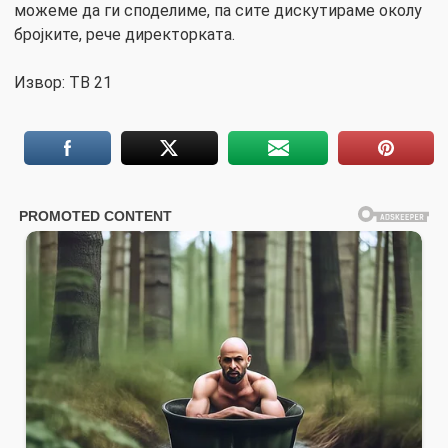
можеме да ги споделиме, па сите дискутираме околу
бројките, рече директорката.
Извор: ТВ 21