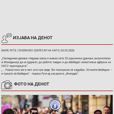
ИЗЈАВА НА ДЕНОТ
МАРК РУТЕ, ГЕНЕРАЛЕН СЕКРЕТАР НА НАТО, 03.03.2026
„Последниве денови гледаме колку е важно сите 32 сојузнички држави, вклучително
и Македонија да се здружат, да работат заедно и да обезбедат колективна одбрана на
НАТО територијата.“
„ ...Навистина ми е чест што сум овде. Ви посакувам сè најдобро. Останете безбедни –
и чувајте нè безбедни“ - порача Руте од касарната „Илинден“.
ФОТО НА ДЕНОТ