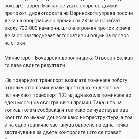
покрај Отворен Балкан сè уште споро се движи
протокот, директорката на Царинската управа посочи
дека на овој граничен премин за 24 часа проаѓаат
околу 700-800 камиони, што е огромен проток и рече
дека се разгледуваат алтернативни опции за превоз
на стоки.
Министерот Бочварски дополни дека Отворен Балкан
ги дава своите резултати.
-За товарниот транспорт возилата поминале побргу
отколку што поминувале претходно во делот на
патничкиот транспорт 133 илјади возила поминале во
еден месец на овој граничен премин. Така што на
толкав голем сообраќај и тоа како се чувствува ова
коешто го имаме денеска како инфраструктура, а тоа
е на едно гранично застанува односно на една точка
застанување за двете контролите што се прават.