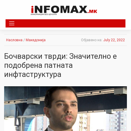
Skip
to
content
Насловна
/
Македонија
Објавено на:
July 22, 2022
Бочварски тврди: Значително е
подобрена патната
инфтаструктура