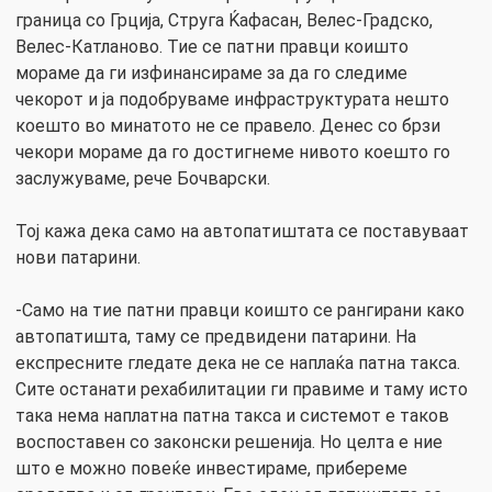
граница со Грција, Струга Ќафасан, Велес-Градско,
Велес-Катланово. Тие се патни правци коишто
мораме да ги изфинансираме за да го следиме
чекорот и ја подобруваме инфраструктурата нешто
коешто во минатото не се правело. Денес со брзи
чекори мораме да го достигнеме нивото коешто го
заслужуваме, рече Бочварски.
Тој кажа дека само на автопатиштата се поставуваат
нови патарини.
-Само на тие патни правци коишто се рангирани како
автопатишта, таму се предвидени патарини. На
експресните гледате дека не се наплаќа патна такса.
Сите останати рехабилитации ги правиме и таму исто
така нема наплатна патна такса и системот е таков
воспоставен со законски решенија. Но целта е ние
што е можно повеќе инвестираме, прибереме