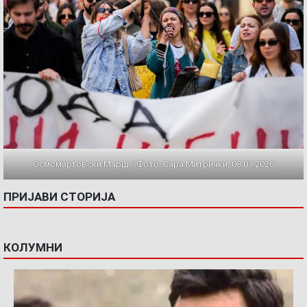
Осмомартовски Марш / Фото: Сара Митрички, 08.03.2026
ПРИЈАВИ СТОРИЈА
КОЛУМНИ