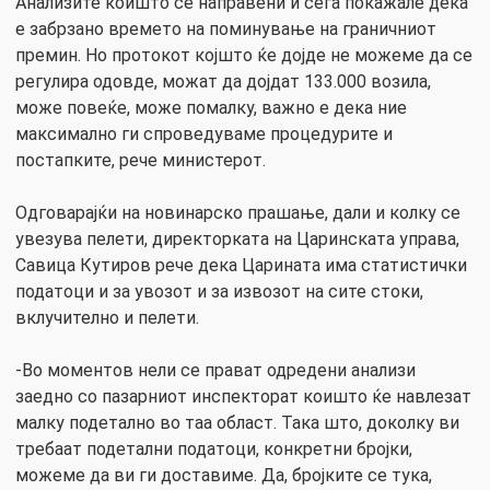
Анализите коишто се направени и сега покажале дека
е забрзано времето на поминување на граничниот
премин. Но протокот којшто ќе дојде не можеме да се
регулира одовде, можат да дојдат 133.000 возила,
може повеќе, може помалку, важно е дека ние
максимално ги спроведуваме процедурите и
постапките, рече министерот.
Одговарајќи на новинарско прашање, дали и колку се
увезува пелети, директорката на Царинската управа,
Савица Кутиров рече дека Царината има статистички
податоци и за увозот и за извозот на сите стоки,
вклучително и пелети.
-Во моментов нели се прават одредени анализи
заедно со пазарниот инспекторат коишто ќе навлезат
малку подетално во таа област. Така што, дoколку ви
требаат подетални податоци, конкретни бројки,
можеме да ви ги доставиме. Да, бројките се тука,