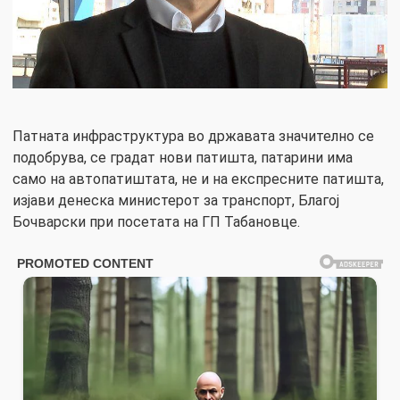
Патната инфраструктура во државата значително се
подобрува, се градат нови патишта, патарини има
само на автопатиштата, не и на експресните патишта,
изјави денеска министерот за транспорт, Благој
Бочварски при посетата на ГП Табановце.