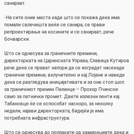
санираат.
-На сите оние места каде што се покажа дека има
помали свлечишта веќе се санира, се прави
репроектирање на косините и се санираат, рече
Бочварски.
Што се однесува за граничните премини,
директорката на Царинската Управа, Славица Кутиров
рече дека се прават напори да се изградат насекаде
гранични премини, вклучително и кај Лојане и наведе
дека се разгледува иницијативата и за оне стоп шоп
за граничниот премин Пелинце – Прохор Пчински
само за патнички промет. Двете излезни ленти кај
Табановце ќе се оспособат наскоро, за неколку
недели, најави директорката, бидејќи ја има
потребната инфраструктура.
Што се однесува до поплаките од камионџиите дека и