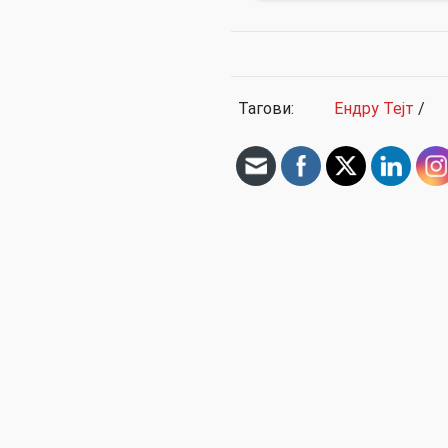
Тагови:
Ендру Тејт
/