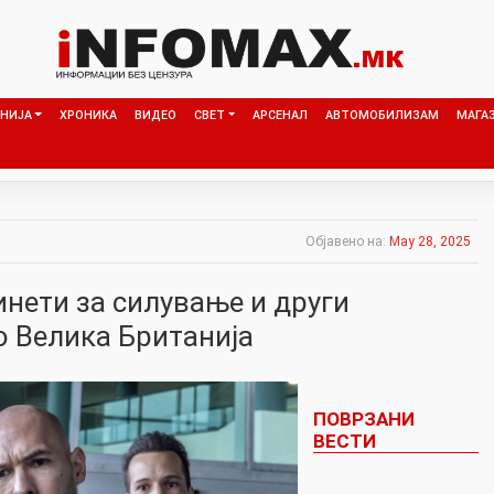
НИЈА
ХРОНИКА
ВИДЕО
СВЕТ
АРСЕНАЛ
АВТОМОБИЛИЗАМ
МАГА
Објавено на:
May 28, 2025
инети за силување и други
о Велика Британија
ПОВРЗАНИ
ВЕСТИ