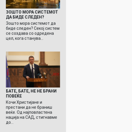
ЗОШТО МОРА СИСТЕМОТ
ДА БИДЕ СЛЕДЕН?
Зошто мора системот да
биде следен? Секој систем
се создава со одредена
цел, кога станува…
БАТЕ, БАТЕ, НЕ НЕ БРАНИ
ПОВЕЌЕ
Кочи Христијане и
престани да не браниш
веќе. Од најповластена
нација на САД, стигнавме
до…