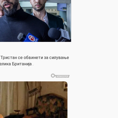
т Тристан се обвинети за силување
елика Британија .