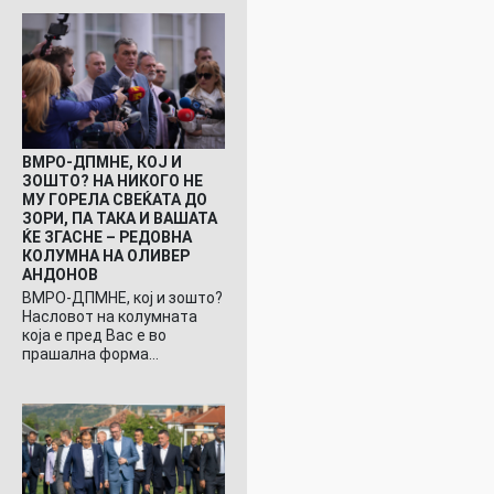
ВМРО-ДПМНЕ, КОЈ И
ЗОШТО? НА НИКОГО НЕ
МУ ГОРЕЛА СВЕЌАТА ДО
ЗОРИ, ПА ТАКА И ВАШАТА
ЌЕ ЗГАСНЕ – РЕДОВНА
КОЛУМНА НА ОЛИВЕР
АНДОНОВ
ВМРО-ДПМНЕ, кој и зошто?
Насловот на колумната
која е пред Вас е во
прашална форма…