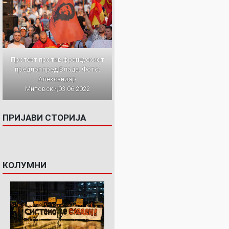
Протест против францускиот
предлог пред Влада. Фото:
Александар
Митовски,03.06.2022
ПРИЈАВИ СТОРИЈА
КОЛУМНИ