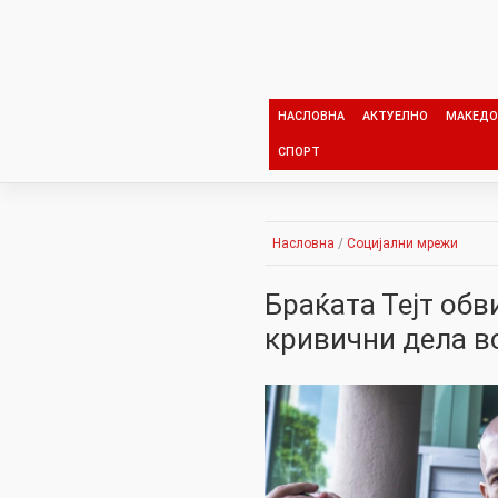
Skip
to
content
НАСЛОВНА
АКТУЕЛНО
МАКЕДО
СПОРТ
Насловна
/
Социјални мрежи
Браќата Тејт обв
кривични дела в