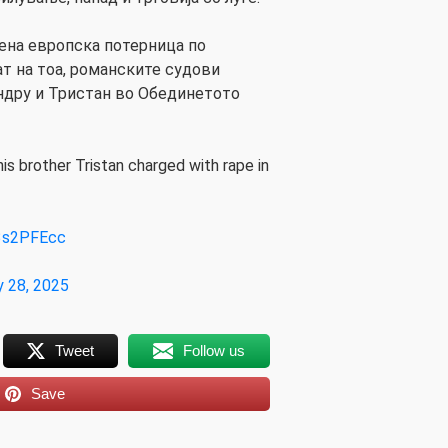
ена европска потерница по
тат на тоа, романските судови
Ендру и Тристан во Обединетото
s brother Tristan charged with rape in
D3s2PFEcc
 28, 2025
Tweet
Follow us
Save