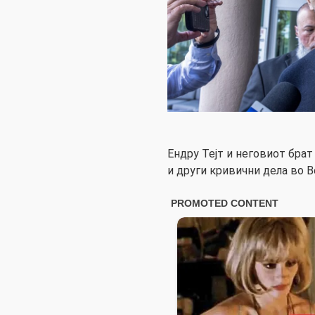
Ендру Тејт и неговиот бра
и други кривични дела во В