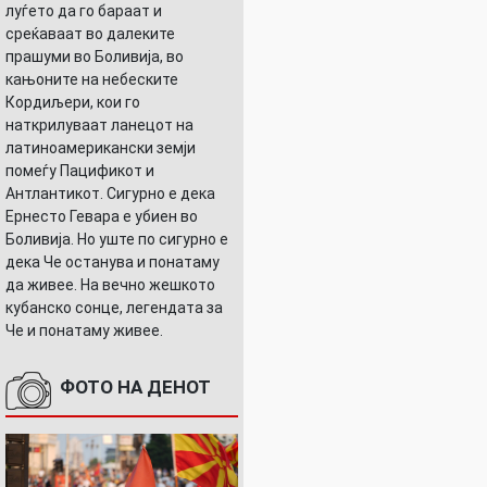
луѓето да го бараат и
среќаваат во далеките
прашуми во Боливија, во
кањоните на небеските
Кордиљери, кои го
наткрилуваат ланецот на
латиноамерикански земји
помеѓу Пацификот и
Антлантикот. Сигурно е дека
Ернесто Гевара е убиен во
Боливија. Но уште по сигурно е
дека Че останува и понатаму
да живее. На вечно жешкото
кубанско сонце, легендата за
Че и понатаму живее.
ФОТО НА ДЕНОТ