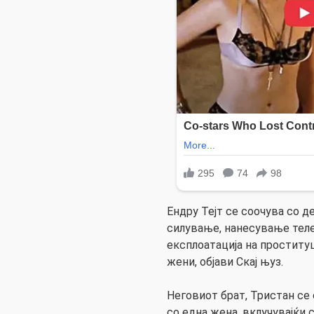
Ендру Тејт се соочува со д
силување, нанесување телес
експлоатација на проституц
жени, објави Скај њуз.
Неговиот брат, Тристан се 
со една жена, вклучувајќи с