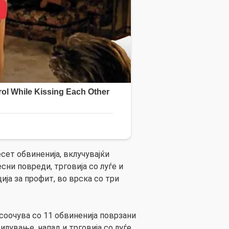
есет обвиненија, вклучувајќи
ни повреди, трговија со луѓе и
ија за профит, во врска со три
соочува со 11 обвиненија поврзани
илување, напад и трговија со луѓе.