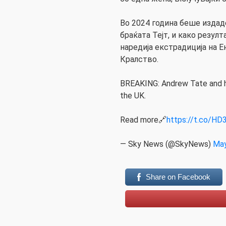
Во 2024 година беше издад
браќата Тејт, и како резул
наредија екстрадиција на 
Кралство.
BREAKING: Andrew Tate and hi
the UK.
Read more🔗
https://t.co/H
— Sky News (@SkyNews)
May
Share on Facebook