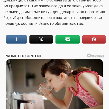
должници. Откако им појаснила за што станува збор
во предметот, тие започнале да и се закануваат дека
не смее да им земе ниту еден денар или во спротивно
ќе ја убијат. Извршителката настанот го пријавила во
полиција, соопшти Јавното обвинителство.​​