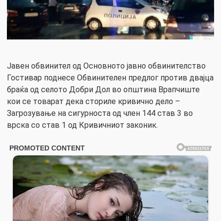
Јавен обвинител од Основното јавно обвинителство
Гостивар поднесе Обвинителен предлог против двајца
браќа од селото Добри Дол во општина Врапчиште
кои се товарат дека сториле кривично дело –
Загрозување на сигурноста од член 144 став 3 во
врска со став 1 од Кривичниот законик.