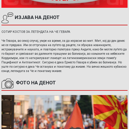
ИЗЈАВА НА ДЕНОТ
СОТИР КОСТОВ ЗА ЛЕГЕНДАТА НА ЧЕ ГЕВАРА
Че Гевара, во секој случај, умре на време, за да израсне во мит. Мит, кој до ден денес
не се предава. Им се оттргнува на луѓето од рацете, ги збунува новинарите,
истражувачите и науката, и повторно полетува преку Андите, како би могле луѓето да
го бараат и среќаваат во далеките прашуми во Боливија, во кањоните на небеските
Кордиљери, кои го наткрилуваат ланецот на латиноамерикански земји помеѓу
Пацификот и Антлантикот. Сигурно е дека Ернесто Гевара е убиен во Боливија. Но
уште по сигурно е дека Че останува и понатаму да живее. На вечно жешкото кубанско
сонце, легендата за Че и понатаму живее.
ФОТО НА ДЕНОТ