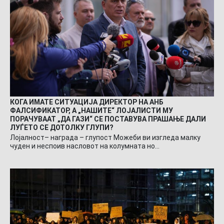
КОГА ИМАТЕ СИТУАЦИЈА ДИРЕКТОР НА АНБ
ФАЛСИФИКАТОР, А „НАШИТЕ“ ЛОЈАЛИСТИ МУ
ПОРАЧУВААТ „ДА ГАЗИ“ СЕ ПОСТАВУВА ПРАШАЊЕ ДАЛИ
ЛУЃЕТО СЕ ДОТОЛКУ ГЛУПИ?
Лојалност– награда – глупост Можеби ви изгледа малку
чуден и неспоив насловот на колумната но…