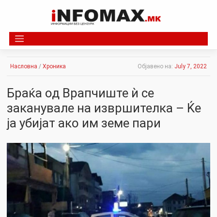
Skip
to
content
Насловна
/
Хроника
Објавено на:
July 7, 2022
Браќа од Врапчиште ѝ се
заканувале на извршителка – Ќе
ја убијат ако им земе пари