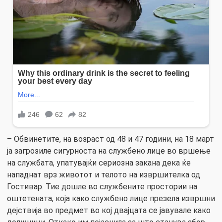
– Обвинетите, на возраст од 48 и 47 години, на 18 март
ја загрозиле сигурноста на службено лице во вршење
на службата, упатувајќи сериозна закана дека ќе
нападнат врз животот и телото на извршителка од
Гостивар. Тие дошле во службените простории на
оштетената, која како службено лице презела извршни
дејствија во предмет во кој двајцата се јавувале како