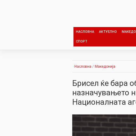
Skip
to
content
НАСЛОВНА
АКТУЕЛНО
МАКЕДО
СПОРТ
Насловна
/
Македонија
Брисел ќе бара о
назначувањето на
Националната аг