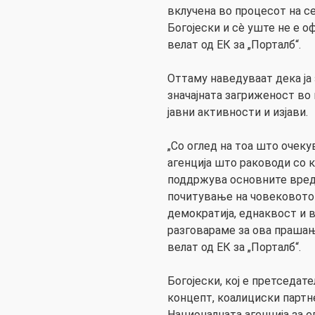
вклучена во процесот на се
Богојески и сè уште не е о
велат од ЕК за „Порталб“.
Оттаму наведуваат дека ја 
значајната загриженост во
јавни активности и изјави.
„Со оглед на тоа што очек
агенција што раководи со к
поддржува основните вредн
почитување на човековото 
демократија, еднаквост и 
разговараме за ова прашањ
велат од ЕК за „Порталб“.
Богојески, кој е претседат
концепт, коалициски партне
Националната агенција за 