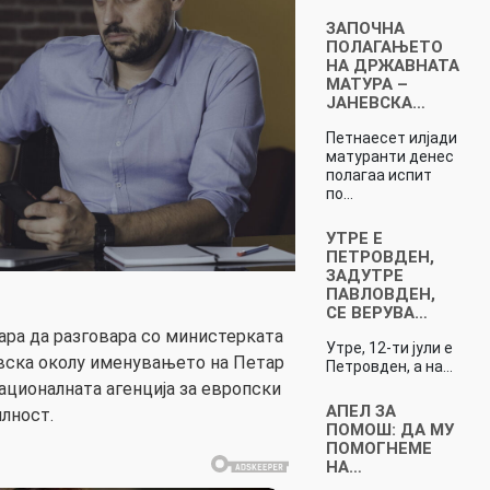
ЗАПОЧНА
ПОЛАГАЊЕТО
НА ДРЖАВНАТА
МАТУРА –
ЈАНЕВСКА…
Петнаесет илјади
матуранти денес
полагаа испит
по…
УТРЕ Е
ПЕТРОВДЕН,
ЗАДУТРЕ
ПАВЛОВДЕН,
СЕ ВЕРУВА…
бара да разговара со министерката
Утре, 12-ти јули е
вска околу именувањето на Петар
Петровден, а на…
ационалната агенција за европски
АПЕЛ ЗА
лност.
ПОМОШ: ДА МУ
ПОМОГНЕМЕ
НА…