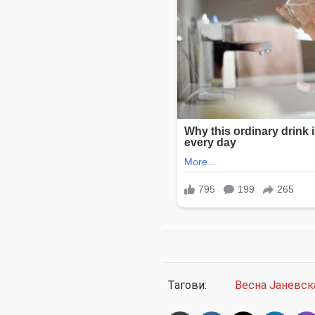
Тагови:
Весна Јаневск