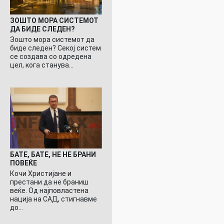
ЗОШТО МОРА СИСТЕМОТ
ДА БИДЕ СЛЕДЕН?
Зошто мора системот да
биде следен? Секој систем
се создава со одредена
цел, кога станува…
БАТЕ, БАТЕ, НЕ НЕ БРАНИ
ПОВЕЌЕ
Кочи Христијане и
престани да не браниш
веќе. Од најповластена
нација на САД, стигнавме
до…