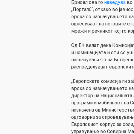
Брисел ова го
наведува
во
„Порталб“, откако во јавнос
врска со назначувањето на 
однесуваат на неговите ст
мрежи и речникот кој го ко
Од ЕК велат дека Комисијат
и номинацијата и оти сè уш
назначувањето на Богојески
распределуваат европските
„Европската комисија ги 
врска со назначувањето на 
директор на Националната 
програми и мобилност на Се
назначена од Министерство
одговорна за спроведување
Европскиот корпус за сол
управување во Северна Ма