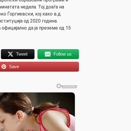
инатата недела. Тој доаѓа на
о Ѓоргиевски, кој како в.д.
ституција од 2020 година.
 официјално да ја преземе од 15
Tweet
Follow us
Save