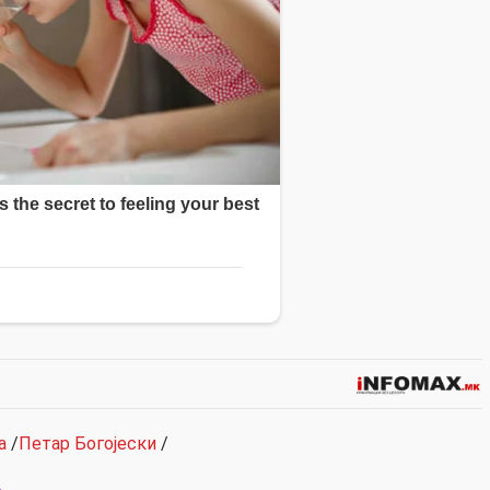
а
/
Петар Богојески
/