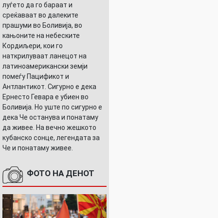
луѓето да го бараат и
среќаваат во далеките
прашуми во Боливија, во
кањоните на небеските
Кордиљери, кои го
наткрилуваат ланецот на
латиноамерикански земји
помеѓу Пацификот и
Антлантикот. Сигурно е дека
Ернесто Гевара е убиен во
Боливија. Но уште по сигурно е
дека Че останува и понатаму
да живее. На вечно жешкото
кубанско сонце, легендата за
Че и понатаму живее.
ФОТО НА ДЕНОТ