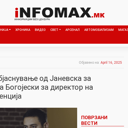
НИЈА
ХРОНИКА
ВИДЕО
СВЕТ
АРСЕНАЛ
АВТОМОБИЛИЗАМ
МАГА
Објавено на:
April 16, 2025
бјаснување од Јаневска за
 Богојески за директор на
енција
ПОВРЗАНИ
ВЕСТИ