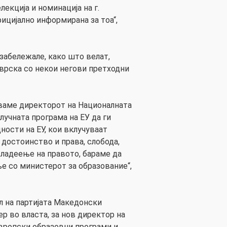
лекција и номинација на г.
фицијално информирана за тоа“,
забележале, како што велат,
 врска со некои негови претходни
уваме директорот на Националната
лучната програма на ЕУ да ги
ости на ЕУ, кои вклучуваат
достоинство и права, слобода,
владеење на правото, бараме да
е со министерот за образование“,
ел на партијата Македонски
р во власта, за нов директор на
европски образовни програми и