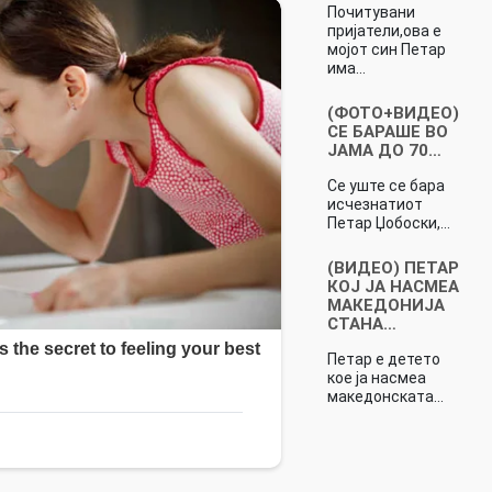
Почитувани
пријатели,ова е
мојот син Петар
има…
(ФОТО+ВИДЕО)
СЕ БАРАШЕ ВО
ЈАМА ДО 70…
Се уште се бара
исчезнатиот
Петар Џобоски,…
(ВИДЕО) ПЕТАР
КОЈ ЈА НАСМЕА
МАКЕДОНИЈА
СТАНА…
Петар е детето
кое ја насмеа
македонската…