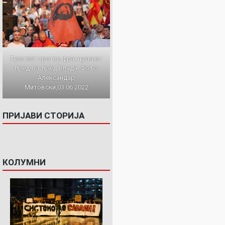
Протест против францускиот
предлог пред Влада. Фото:
Александар
Митовски,03.06.2022
ПРИЈАВИ СТОРИЈА
КОЛУМНИ