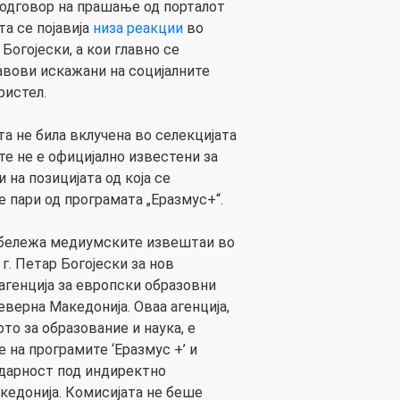
 одговор на прашање од порталот
та се појавија
низа реакции
во
Богојески, а кои главно се
авови искажани на социјалните
ристел.
а не била вклучена во селекцијата
те не е официјално известени за
 на позицијата од која се
 пари од програмата „Еразмус+“.
забележа медиумските извештаи во
г. Петар Богојески за нов
агенција за европски образовни
верна Македонија. Оваа агенција,
то за образование и наука, е
 на програмите ‘Еразмус +’ и
идарност под индиректно
кедонија. Комисијата не беше