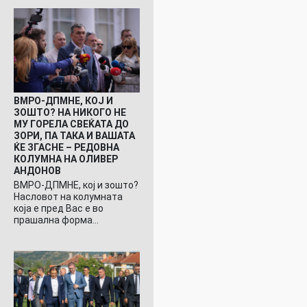
ВМРО-ДПМНЕ, КОЈ И
ЗОШТО? НА НИКОГО НЕ
МУ ГОРЕЛА СВЕЌАТА ДО
ЗОРИ, ПА ТАКА И ВАШАТА
ЌЕ ЗГАСНЕ – РЕДОВНА
КОЛУМНА НА ОЛИВЕР
АНДОНОВ
ВМРО-ДПМНЕ, кој и зошто?
Насловот на колумната
која е пред Вас е во
прашална форма…