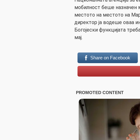
мобилност беше назначен м
местото на местото на Марк
директор ја водеше оваа ин
Богојески функцијата треба
мај.
Share on Facebook