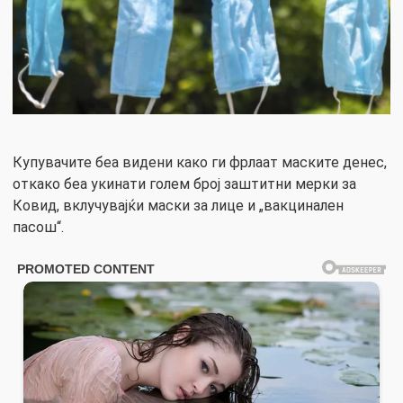
Купувачите беа видени како ги фрлаат маските денес,
откако беа укинати голем број заштитни мерки за
Ковид, вклучувајќи маски за лице и „вакцинален
пасош“.