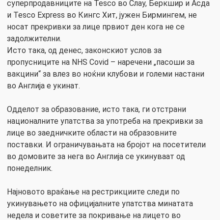
суперпродавниците на Tesco во Слау, Беркшир и Асда
и Tesco Express во Кингс Хит, јужен Бирмингем, не
носат прекривки за лице првиот ден кога не се
задолжителни.
Исто така, од денес, законскиот услов за
пропусниците на NHS Covid – наречени „пасоши за
вакцини“ за влез во ноќни клубови и големи настани
во Англија е укинат.
Одделот за образование, исто така, ги отстрани
националните упатства за употреба на прекривки за
лице во заедничките области на образовните
поставки. И ограничувањата на бројот на посетители
во домовите за нега во Англија се укинуваат од
понеделник.
Најновото враќање на рестрикциите следи по
укинувањето на официјалните упатства минатата
недела и советите за покривање на лицето во