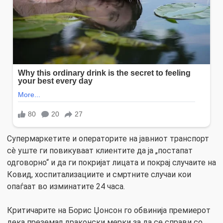
Супермаркетите и операторите на јавниот транспорт
сè уште ги повикуваат клиентите да ја „постапат
одговорно“ и да ги покријат лицата и покрај случаите на
Ковид, хоспитализациите и смртните случаи кои
опаѓаат во изминатите 24 часа.
Критичарите на Борис Џонсон го обвинија премиерот
дека преземал драконски мерки за да се справи со