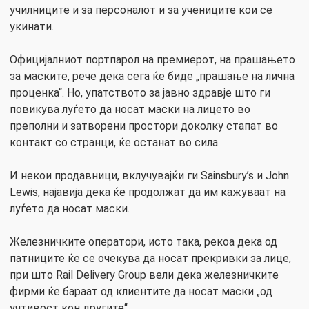
училниците и за персоналот и за учениците кои се
укинати.
Официјалниот портпарол на премиерот, на прашањето
за маските, рече дека сега ќе биде „прашање на лична
проценка“. Но, упатството за јавно здравје што ги
повикува луѓето да носат маски на лицето во
преполни и затворени простори доколку стапат во
контакт со странци, ќе останат во сила.
И некои продавници, вклучувајќи ги Sainsbury’s и John
Lewis, најавија дека ќе продолжат да им кажуваат на
луѓето да носат маски.
Железничките оператори, исто така, рекоа дека од
патниците ќе се очекува да носат прекривки за лице,
при што Rail Delivery Group вели дека железничките
фирми ќе бараат од клиентите да носат маски „од
учтивост кон другите“.