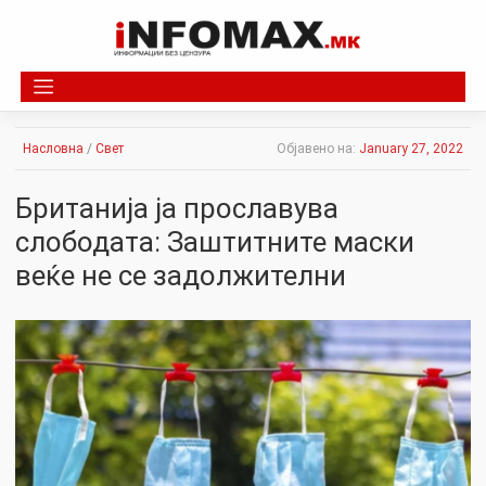
Skip
to
content
Насловна
/
Свет
Објавено на:
January 27, 2022
Британија ја прославува
слободата: Заштитните маски
веќе не се задолжителни