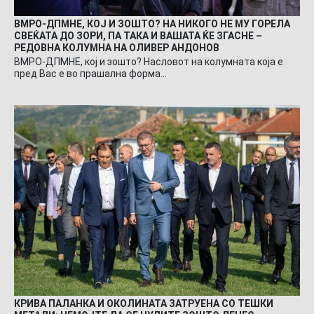
ВМРО-ДПМНЕ, КОЈ И ЗОШТО? НА НИКОГО НЕ МУ ГОРЕЛА
СВЕЌАТА ДО ЗОРИ, ПА ТАКА И ВАШАТА ЌЕ ЗГАСНЕ –
РЕДОВНА КОЛУМНА НА ОЛИВЕР АНДОНОВ
ВМРО-ДПМНЕ, кој и зошто? Насловот на колумната која е
пред Вас е во прашална форма…
КРИВА ПАЛАНКА И ОКОЛИНАТА ЗАТРУЕНА СО ТЕШКИ