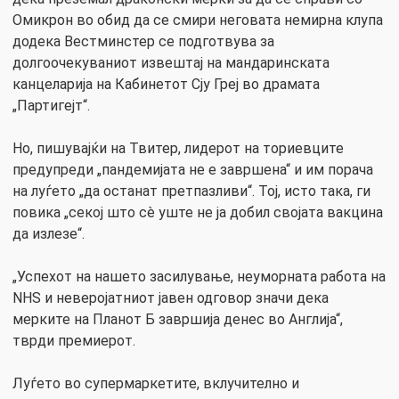
Омикрон во обид да се смири неговата немирна клупа
додека Вестминстер се подготвува за
долгоочекуваниот извештај на мандаринската
канцеларија на Кабинетот Сју Греј во драмата
„Партигејт“.
Но, пишувајќи на Твитер, лидерот на ториевците
предупреди „пандемијата не е завршена“ и им порача
на луѓето „да останат претпазливи“. Тој, исто така, ги
повика „секој што сè уште не ја добил својата вакцина
да излезе“.
„Успехот на нашето засилување, неуморната работа на
NHS и неверојатниот јавен одговор значи дека
мерките на Планот Б завршија денес во Англија“,
тврди премиерот.
Луѓето во супермаркетите, вклучително и