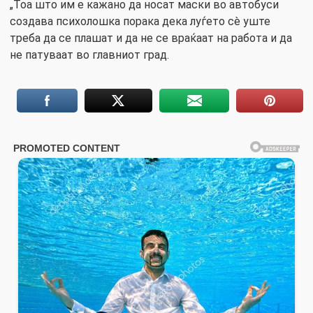
„Тоа што им е кажано да носат маски во автобуси
создава психолошка порака дека луѓето сè уште
треба да се плашат и да не се враќаат на работа и да
не патуваат во главниот град.