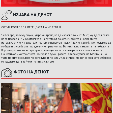
ИЗЈАВА НА ДЕНОТ
СОТИР КОСТОВ ЗА ЛЕГЕНДАТА НА ЧЕ ГЕВАРА
Че Гевара, во секој случај, умре на време, за да израсне во мит. Мит, кој до ден денес
не се предава. Им се оттргнува на луѓето од рацете, ги збунува новинарите,
истражувачите и науката, и повторно полетува преку Андите, како би могле луѓето да
го бараат и среќаваат во далеките прашуми во Боливија, во кањоните на небеските
Кордиљери, кои го наткрилуваат ланецот на латиноамерикански земји помеѓу
Пацификот и Антлантикот. Сигурно е дека Ернесто Гевара е убиен во Боливија. Но
уште по сигурно е дека Че останува и понатаму да живее. На вечно жешкото кубанско
сонце, легендата за Че и понатаму живее.
ФОТО НА ДЕНОТ