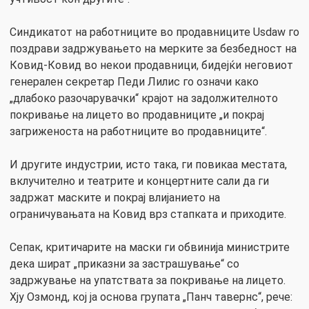
Синдикатот на работниците во продавниците Usdaw го
поздрави задржувањето на мерките за безбедност на
Ковид-Ковид во некои продавници, бидејќи неговиот
генерален секретар Педи Лилис го означи како
„длабоко разочарувачки“ крајот на задолжителното
покривање на лицето во продавниците „и покрај
загриженоста на работниците во продавниците“.
И другите индустрии, исто така, ги повикаа местата,
вклучително и театрите и концертните сали да ги
задржат маските и покрај влијанието на
ограничувањата на Ковид врз стапката и приходите.
Сепак, критичарите на маски ги обвинија министрите
дека шират „приказни за застрашување“ со
задржување на упатствата за покривање на лицето.
Хју Озмонд, кој ја основа групата „Панч тавернс“, рече: