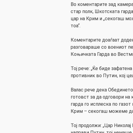
Во коментарите зад камера
стар полк, Шкотската гарда
цар на Крим и „секогаш м
тоа“.
Коментарите доаѓаат доде
разговараше со воениот пе
Коњичката Гарда во Вестм
Тој рече: „Ќе биде зафатена
противник во Путин, кој це
Валас рече дека Обединето
готовст за да одговори на 
гарда го исплеска по газот 
Крим – секогаш можеме да 
Тој продолжи: „Цар Николај 
направи Путин, тој немаше 