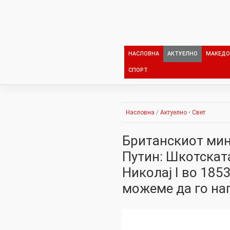
Skip
to
content
НАСЛОВНА
АКТУЕЛНО
МАКЕДО
СПОРТ
Насловна
/
Актуелно
•
Свет
Британскиот мин
Путин: Шкотската
Николај I во 185
можеме да го на