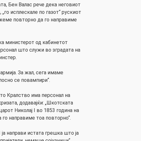
та, Бен Валас рече дека неговиот
, „го исплескале по газот“ рускиот
ожеме повторно да го направиме
ка министерот од кабинетот
рсонал што служи во зградата на
инстер.
 армија. За жал, сега имаме
лосно се повампири“.
то Кралство има персонал на
кризата, додавајќи: „Шкотската
царот Николај I во 1853 година на
го направиме тоа повторно“.
I ја направи истата грешка што ја
пријатели, немаше сојузници“.