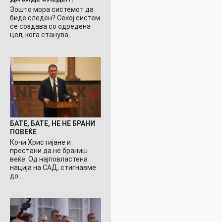
Зошто мора системот да
биде следен? Секој систем
се создава со одредена
цел, кога станува…
БАТЕ, БАТЕ, НЕ НЕ БРАНИ
ПОВЕЌЕ
Кочи Христијане и
престани да не браниш
веќе. Од најповластена
нација на САД, стигнавме
до…