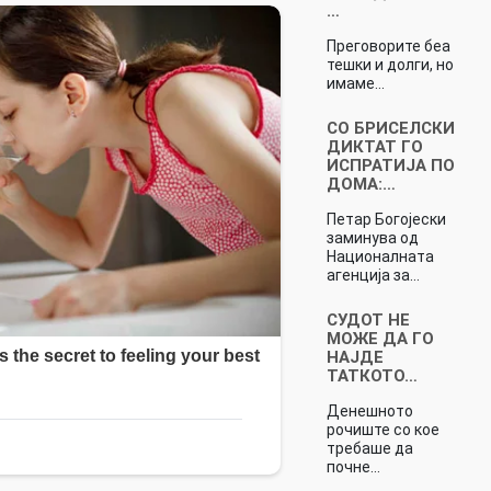
…
Преговорите беа
тешки и долги, но
имаме…
СО БРИСЕЛСКИ
ДИКТАТ ГО
ИСПРАТИЈА ПО
ДОМА:…
Петар Богојески
заминува од
Националната
агенција за…
СУДОТ НЕ
МОЖЕ ДА ГО
НАЈДЕ
ТАТКОТО…
Денешното
рочиште со кое
требаше да
почне…