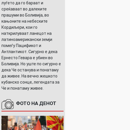
луѓето да го бараат и
среќаваат во далеките
прашуми во Боливија, во
кањоните на небеските
Кордиљери, кои го
наткрилуваат ланецот на
латиноамерикански земји
помеѓу Пацификот и
Антлантикот. Сигурно е дека
Ернесто Гевара е убиен во
Боливија. Но уште по сигурно е
дека Че останува и понатаму
да живее. На вечно жешкото
кубанско сонце, легендата за
Че и понатаму живее.
ФОТО НА ДЕНОТ