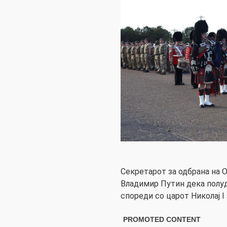
Секретарот за одбрана на 
Владимир Путин дека полуде
спореди со царот Николај I