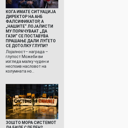
КОГА ИМАТЕ СИТУАЦИЈА
ДИРЕКТОР НА АНБ
ФАЛСИФИКАТОР, А
„НАШИТЕ“ ЛОЈАЛИСТИ
МУ ПОРАЧУВААТ „ДА
ГАЗИ“ СЕ ПОСТАВУВА
ПРАШАЊЕ ДАЛИ ЛУЃЕТО
СЕ ДОТОЛКУ ГЛУПИ?
Лојалност– награда –
глупост Можеби ви
изгледа малку чуден и
неспоив насловот на
колумната но…
ЗОШТО МОРА СИСТЕМОТ
ДА БИДЕ СЛЕДЕН?