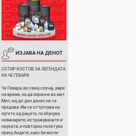
ИЗЈАВА НА ДЕНОТ
СОТИР КОСТОВ ЗА ЛЕГЕНДАТА
НА ЧЕ ГЕВАРА
Че Гевара, во секој случај, умре
на време, за да израсне во мит.
Мит, кој до ден денес не се
предава. Им се оттргнува на
луѓето од рацете, ги збунува
новинарите, истражувачите и
науката, и повторно полетува
преку Андите, како би могле