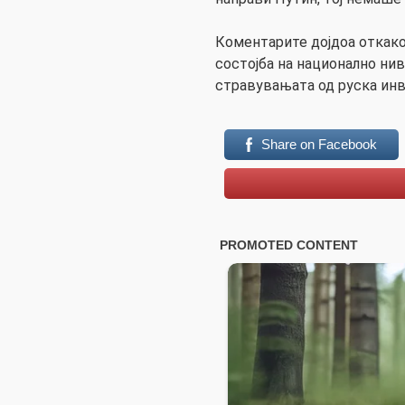
Коментарите дојдоа откако
состојба на национално ни
стравувањата од руска инва
Share on Facebook