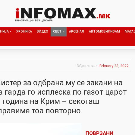
НИЈА
ХРОНИКА
ВИДЕО
СВЕТ
АРСЕНАЛ
АВТОМОБИЛИЗАМ
МАГА
Објавено на:
February 23, 2022
истер за одбрана му се закани на
 гарда го исплеска по газот царот
3 година на Крим – секогаш
правиме тоа повторно
ПОВРЗАНИ