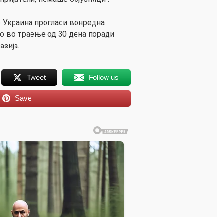
 Украина прогласи вонредна
во во траење од 30 дена поради
зија.
Tweet
Follow us
Save