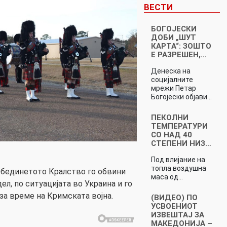
ВЕСТИ
БОГОЈЕСКИ
ДОБИ „ШУТ
КАРТА“: ЗОШТО
Е РАЗРЕШЕН,…
Денеска на
социјалните
мрежи Петар
Богојески објави…
ПЕКОЛНИ
ТЕМПЕРАТУРИ
СО НАД 40
СТЕПЕНИ НИЗ…
Под влијание на
топла воздушна
Обединетото Кралство го обвини
маса од…
л, по ситуацијата во Украина и го
 за време на Кримската војна.
(ВИДЕО) ПО
УСВОЕНИОТ
ИЗВЕШТАЈ ЗА
МАКЕДОНИЈА –