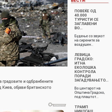
ВЕСТИ
ПОВЕЌЕ ОД
40.000
ТУРИСТИ СЕ
ЗАГЛАВЕНИ
ВО…
Будење со звукот
на сирените за
воздушен…
ЛЕВИЦА
ГРАДСКО:
ИТНА
ЕКОЛОШКА
КОНТРОЛА
ПОРАДИ
ЗАГАДУВАЊЕТО…
ја градовите и одбранбените
д Киев, објави британското
Во центарот на
Општина Градско,
под плаштот…
ТРАМП
НИКОГАШ