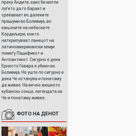
преку Андите, како би могле
луѓето да го бараат и
среќаваат во далеките
прашуми во Боливија, во
кањоните на небеските
Кордиљери, кои го
наткрилуваат ланецот на
латиноамерикански земји
помеѓу Пацификот и
Антлантикот. Сигурно е дека
Ернесто Гевара е убиен во
Боливија. Но уште по сигурно е
дека Че останува и понатаму
да живее. На вечно жешкото
кубанско сонце, легендата за
Че и понатаму живее.
ФОТО НА ДЕНОТ