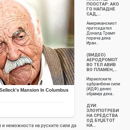
ПООСТАР: АКО
ГО НАПАДНЕ
САД,…
Американскиот
претседател
Доналд Трамп
порача дека
Иран…
(ВИДЕО)
АЕРОДРОМОТ
ВО ТЕЛ АВИВ
ВО ПЛАМЕН,…
Израелските
одбранбени сили
(ИДФ) денес
објавија дека…
ДУИ:
ЗЛОУПОТРЕБИ
НА СРЕДСТВА
ОД БУЏЕТОТ
НА…
 и неможноста на руските сили да