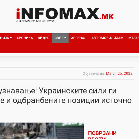
НИЈА
ХРОНИКА
ВИДЕО
СВЕТ
АРСЕНАЛ
АВТОМОБИЛИЗАМ
МАГА
Објавено на:
March 25, 2022
узнавање: Украинските сили ги
те и одбранбените позиции источно
ПОВРЗАНИ