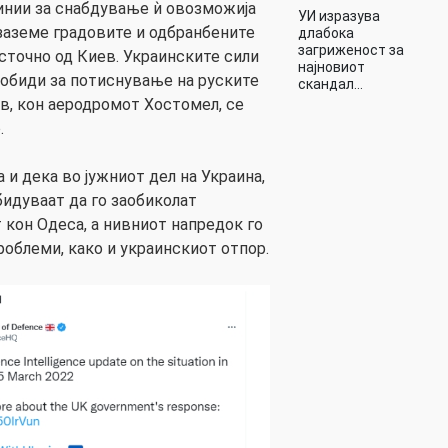
инии за снабдување ѝ овозможија
УИ изразува
 заземе градовите и одбранбените
длабока
загриженост за
сточно од Киев. Украинските сили
најновиот
 обиди за потиснување на руските
скандал…
в, кон аеродромот Хостомел, се
.
и дека во јужниот дел на Украина,
бидуваат да го заобиколат
т кон Одеса, а нивниот напредок го
роблеми, како и украинскиот отпор.