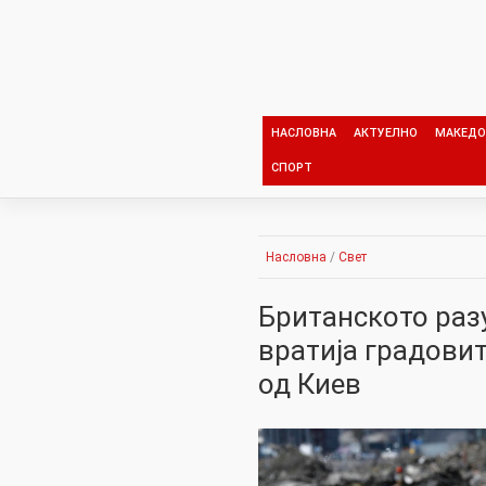
Skip
to
content
НАСЛОВНА
АКТУЕЛНО
МАКЕДО
СПОРТ
Насловна
/
Свет
Британското раз
вратија градови
од Киев