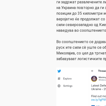
ги задржат развлечените л
на Украина повторно да ги
позиции до 35 километри и
веројатно ќе продолжат со
сили северозападно од Кие
наведува во соопштението
Во соопштението се додава 
руск ите сили сè уште се о
Миколајив, со цел да тргна
забавуваат логистичките п