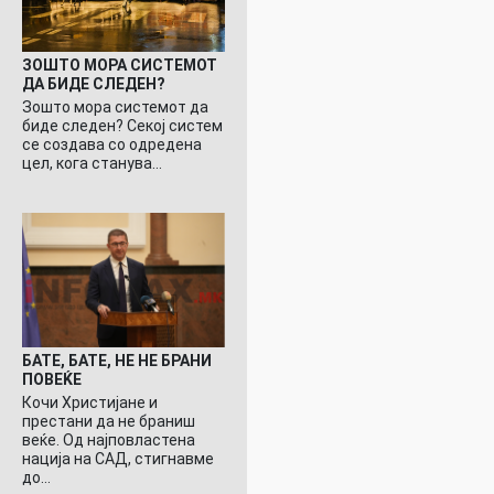
ЗОШТО МОРА СИСТЕМОТ
ДА БИДЕ СЛЕДЕН?
Зошто мора системот да
биде следен? Секој систем
се создава со одредена
цел, кога станува…
БАТЕ, БАТЕ, НЕ НЕ БРАНИ
ПОВЕЌЕ
Кочи Христијане и
престани да не браниш
веќе. Од најповластена
нација на САД, стигнавме
до…