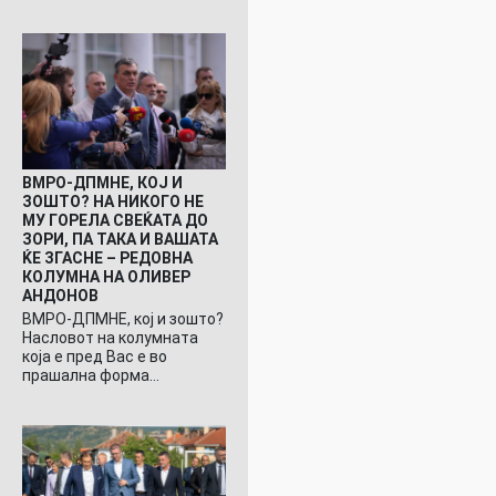
ВМРО-ДПМНЕ, КОЈ И
ЗОШТО? НА НИКОГО НЕ
МУ ГОРЕЛА СВЕЌАТА ДО
ЗОРИ, ПА ТАКА И ВАШАТА
ЌЕ ЗГАСНЕ – РЕДОВНА
КОЛУМНА НА ОЛИВЕР
АНДОНОВ
ВМРО-ДПМНЕ, кој и зошто?
Насловот на колумната
која е пред Вас е во
прашална форма…