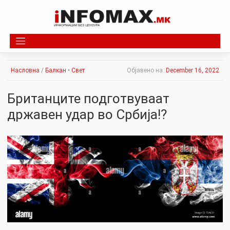
Skip
to
content
Насловна
/
Балкан
•
Свет
Објавено на:
December 16, 2022
Британците подготвуваат
државен удар во Србија!?