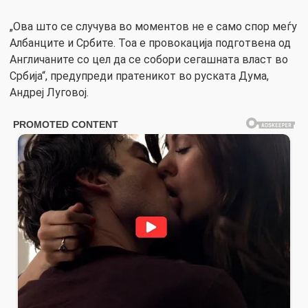
„Ова што се случува во моментов не е само спор меѓу
Албанците и Србите. Тоа е провокација подготвена од
Англичаните со цел да се собори сегашната власт во
Србија“, предупреди пратеникот во руската Дума,
Андреј Луговој.