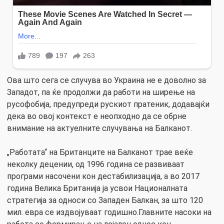
Ова што сега се случува во Украина не е доволно за
Западот, па ќе продолжи да работи на ширење на
русофобија, предупреди рускиот пратеник, додавајќи
дека во овој контекст е неопходно да се обрне
внимание на актуелните случувања на Балканот.
„Работата“ на Британците на Балканот трае веќе
неколку децении, од 1996 година се развиваат
програми насочени кон дестабилизација, а во 2017
година Велика Британија ја усвои Националната
стратегија за односи со Западен Балкан, за што 120
мил. евра се издвојуваат годишно.Главните насоки на