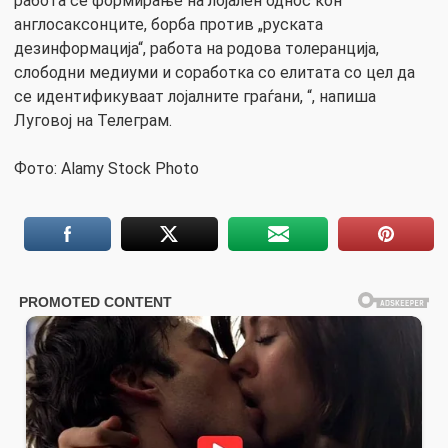
работа се формирање на лојален однос кон
англосаксонците, борба против „руската
дезинформација“, работа на родова толеранција,
слободни медиуми и соработка со елитата со цел да
се идентификуваат лојалните граѓани, “, напиша
Луговој на Телеграм.
Фото: Alamy Stock Photo