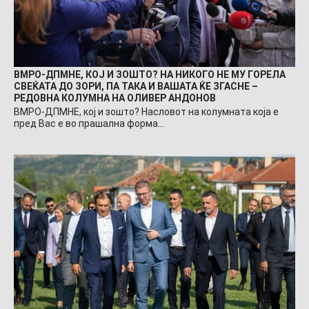
ВМРО-ДПМНЕ, КОЈ И ЗОШТО? НА НИКОГО НЕ МУ ГОРЕЛА
СВЕЌАТА ДО ЗОРИ, ПА ТАКА И ВАШАТА ЌЕ ЗГАСНЕ –
РЕДОВНА КОЛУМНА НА ОЛИВЕР АНДОНОВ
ВМРО-ДПМНЕ, кој и зошто? Насловот на колумната која е
пред Вас е во прашална форма…