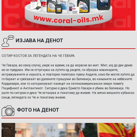
ИЗЈАВА НА ДЕНОТ
СОТИР КОСТОВ ЗА ЛЕГЕНДАТА НА ЧЕ ГЕВАРА
Че Гевара, во секој случај, умре на време, за да израсне во мит. Мит, кој до ден денес
не се предава. Им се оттргнува на луѓето од рацете, ги збунува новинарите,
истражувачите и науката, и повторно полетува преку Андите, како би могле луѓето да
го бараат и среќаваат во далеките прашуми во Боливија, во кањоните на небеските
Кордиљери, кои го наткрилуваат ланецот на латиноамерикански земји помеѓу
Пацификот и Антлантикот. Сигурно е дека Ернесто Гевара е убиен во Боливија. Но
уште по сигурно е дека Че останува и понатаму да живее. На вечно жешкото кубанско
сонце, легендата за Че и понатаму живее.
ФОТО НА ДЕНОТ