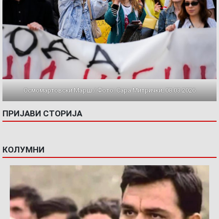
Осмомартовски Марш / Фото: Сара Митрички, 08.03.2026
ПРИЈАВИ СТОРИЈА
КОЛУМНИ