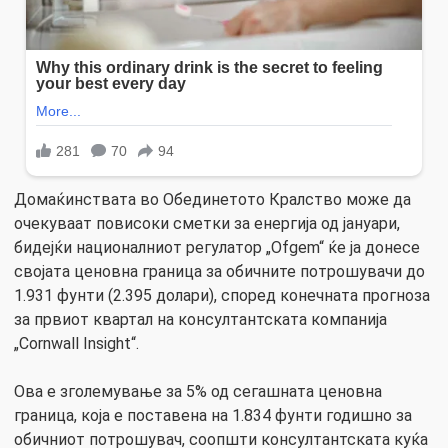
Домаќинствата во Обединетото Кралство може да
очекуваат повисоки сметки за енергија од јануари,
бидејќи националниот регулатор „Ofgem“ ќе ја донесе
својата ценовна граница за обичните потрошувачи до
1.931 фунти (2.395 долари), според конечната прогноза
за првиот квартал на консултантската компанија
„Cornwall Insight“.
Ова е зголемување за 5% од сегашната ценовна
граница, која е поставена на 1.834 фунти годишно за
обичниот потрошувач, соопшти консултантската куќа