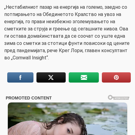
„Нестабилниот пазар на енергија на големо, заедно со
потпирањето на Обединетото Кралство на увоз на
енергија, го прави неизбежно зголемувањето на
сметките за струја и греење од сегашните нивоа. Ова
ги остава домаќинствата да се соочат со уште една
зима со сметки за стотици фунти повисоки од цените
пред пандемијата, рече Крег Лори, главен консултант
во „Cornwall Insight“.