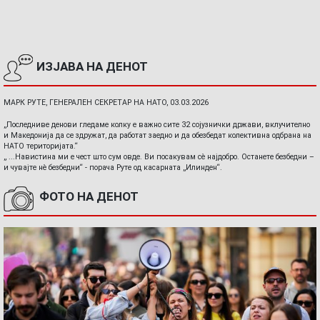
ИЗЈАВА НА ДЕНОТ
МАРК РУТЕ, ГЕНЕРАЛЕН СЕКРЕТАР НА НАТО, 03.03.2026
„Последниве денови гледаме колку е важно сите 32 сојузнички држави, вклучително
и Македонија да се здружат, да работат заедно и да обезбедат колективна одбрана на
НАТО територијата.“
„ ...Навистина ми е чест што сум овде. Ви посакувам сè најдобро. Останете безбедни –
и чувајте нè безбедни“ - порача Руте од касарната „Илинден“.
ФОТО НА ДЕНОТ