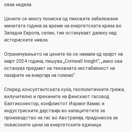
оваа недела.
Цените се многу пониски од пиковите забележани
минатата година за време на енергетската криза во
Западна Европа, сепак, тие остануваат далеку над
историските нивоа.
Ограничувањето на цените ќе се намали од крајот на
март 2024 година, пишува „Cornwall Insight“, „иако ова
останува предмет на тековната нестабилност на
пазарите на енергија на големо“.
Според консултантската куќа, геополитичките грижи,
вклучително и прекините на финскиот гасовод
Балтиконектор, конфликтот Израел-Хамас и
индустриските дејствија во капацитетите за
производство на гас во Австралија, придонесоа за
повисоките цени на енергетските единици.