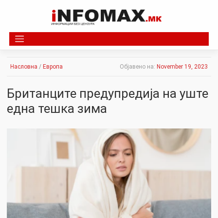
Skip
to
content
Насловна
/
Европа
Објавено на:
November 19, 2023
Британците предупредија на уште
една тешка зима