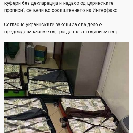
куфери без декларација и надвор од царинските
прописи“, се вели во соопштението на Интерфакс.
Согласно украинските закони за ова дело е
предвидена казна е од три до шест години затвор.