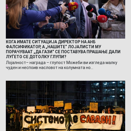
КОГА ИМАТЕ СИТУАЦИЈА ДИРЕКТОР НА АНБ
ФАЛСИФИКАТОР, А „НАШИТЕ“ ЛОЈАЛИСТИ МУ
ПОРАЧУВААТ „ДА ГАЗИ“ СЕ ПОСТАВУВА ПРАШАЊЕ ДАЛИ
ЛУЃЕТО СЕ ДОТОЛКУ ГЛУПИ?
Лојалност– награда – глупост Можеби ви изгледа малку
чуден и неспоив насловот на колумната но…