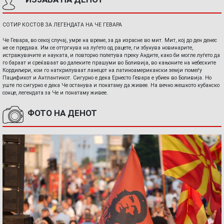
СОТИР КОСТОВ ЗА ЛЕГЕНДАТА НА ЧЕ ГЕВАРА
Че Гевара, во секој случај, умре на време, за да израсне во мит. Мит, кој до ден денес
не се предава. Им се оттргнува на луѓето од рацете, ги збунува новинарите,
истражувачите и науката, и повторно полетува преку Андите, како би могле луѓето да
го бараат и среќаваат во далеките прашуми во Боливија, во кањоните на небеските
Кордиљери, кои го наткрилуваат ланецот на латиноамерикански земји помеѓу
Пацификот и Антлантикот. Сигурно е дека Ернесто Гевара е убиен во Боливија. Но
уште по сигурно е дека Че останува и понатаму да живее. На вечно жешкото кубанско
сонце, легендата за Че и понатаму живее.
ФОТО НА ДЕНОТ