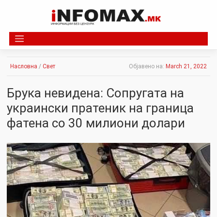
Skip
to
content
Насловна
/
Свет
Објавено на:
March 21, 2022
Брука невидена: Сопругата на
украински пратеник на граница
фатена со 30 милиони долари