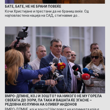
БАТЕ, БАТЕ, НЕ НЕ БРАНИ ПОВЕЌЕ
Кочи Христијане и престани да не браниш веќе. Од
најповластена нација на САД, стигнавме до…
ВМРО-ДПМНЕ, КОЈ И ЗОШТО? НА НИКОГО НЕ МУ ГОРЕЛА
СВЕЌАТА ДО ЗОРИ, ПА ТАКА И ВАШАТА ЌЕ ЗГАСНЕ –
РЕДОВНА КОЛУМНА НА ОЛИВЕР АНДОНОВ
ВМРО-ДПМНЕ, кој и зошто? Насловот на колумната која е