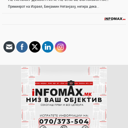
Премиерот на Израел, Бенјамин Нетанјаху, негира дека…