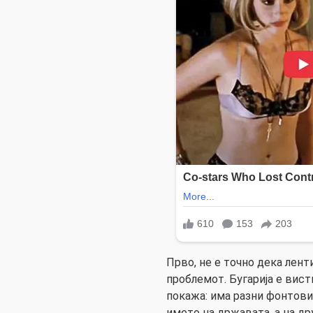
Прво, не е точно дека лент
проблемот. Бугарија е вис
покажа: има разни фонтови 
името на државата, а на др