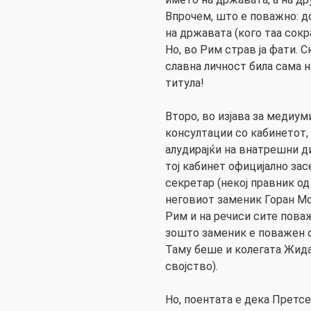
Впрочем, што е поважно: д
на државата (кого таа сокр
Но, во Рим страв ја фати. 
славна личност била сама 
титула!
Второ, во изјава за медиум
консултации со кабинетот, 
алудирајќи на внатрешни д
тој кабинет официјално зас
секретар (некој правник од
неговиот заменик Горан М
Рим и на речиси сите поваж
зошто заменик е поважен о
Таму беше и колегата Жида
својство).
Но, поентата е дека Претсе