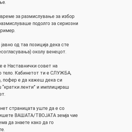
ње.
у време за размислување за избор
 размислуваше подолго за сериозни
пример.
авно од таа позиција дека сте
есогласувања) околу венецот.
е е Наставнички совет на
 тело. Кабинетот ти е СЛУЖБА,
, пофер е да кажеш дека си
 “кратки ленти” и имплицираш
ет.
рнет страницата уште да е со
ишете ВАШАТА/ТВОЈАТА земја чие
ма да знаете како да го
те.