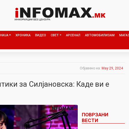
НИЈА
ХРОНИКА
ВИДЕО
СВЕТ
АРСЕНАЛ
АВТОМОБИЛИЗАМ
МАГА
Објавено на:
May 29, 2024
тики за Силјановска: Каде ви е
ПОВРЗАНИ
ВЕСТИ