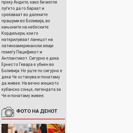
преку Андите, како би могле
луѓето да го бараат и
среќаваат во далеките
прашуми во Боливија, во
кањоните на небеските
Кордиљери, кои го
наткрилуваат ланецот на
латиноамерикански земји
помеѓу Пацификот и
Антлантикот. Сигурно е дека
Ернесто Гевара е убиен во
Боливија. Но уште по сигурно е
дека Че останува и понатаму
да живее. На вечно жешкото
кубанско сонце, легендата за
Че и понатаму живее.
ФОТО НА ДЕНОТ