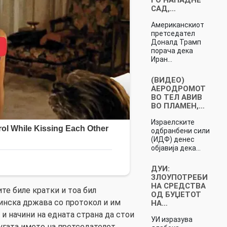
САД,…
Американскиот
претседател
Доналд Трамп
порача дека
Иран…
(ВИДЕО)
АЕРОДРОМОТ
ВО ТЕЛ АВИВ
ВО ПЛАМЕН,…
Израелските
одбранбени сили
(ИДФ) денес
објавија дека…
ДУИ:
ЗЛОУПОТРЕБИ
НА СРЕДСТВА
ите биле кратки и тоа бил
ОД БУЏЕТОТ
тинска држава со протокол и им
НА…
и начини на едната страна да стои
УИ изразува
угата името на претседателот.