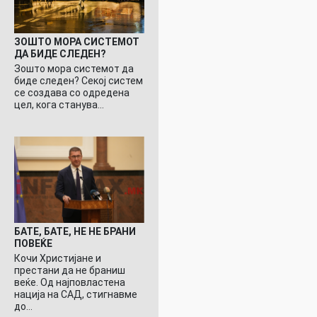
ЗОШТО МОРА СИСТЕМОТ
ДА БИДЕ СЛЕДЕН?
Зошто мора системот да
биде следен? Секој систем
се создава со одредена
цел, кога станува…
БАТЕ, БАТЕ, НЕ НЕ БРАНИ
ПОВЕЌЕ
Кочи Христијане и
престани да не браниш
веќе. Од најповластена
нација на САД, стигнавме
до…