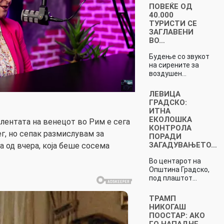
ПОВЕЌЕ ОД
40.000
ТУРИСТИ СЕ
ЗАГЛАВЕНИ
ВО…
Будење со звукот
на сирените за
воздушен…
ЛЕВИЦА
ГРАДСКО:
ИТНА
ЕКОЛОШКА
 лентата на венецот во Рим е сега
КОНТРОЛА
г, но сепак размислувам за
ПОРАДИ
ЗАГАДУВАЊЕТО…
а од вчера, која беше сосема
Во центарот на
Општина Градско,
под плаштот…
ТРАМП
НИКОГАШ
ПООСТАР: АКО
ГО НАПАДНЕ