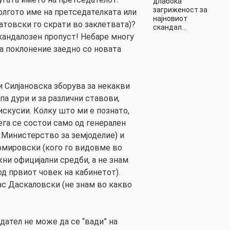
длабока
загриженост за
олгото име на претседателката или
најновиот
атовски го скрати во заклетвата)?
скандал…
Скандалозен пропуст! Небаре многу
на поклонение заедно со новата
и Силјановска зборува за некакви
па дури и за различни ставови,
искусии. Колку што ми е познато,
ега се состои само од генерален
 Министерство за земјоделие) и
омировски (кого го видовме во
ни официјални средби, а не знам
д првиот човек на кабинетот).
с Даскаловски (не знам во какво
дател не може да се “вади” на