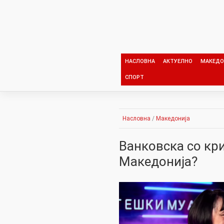
Skip
to
content
НАСЛОВНА
АКТУЕЛНО
МАКЕДО
СПОРТ
Насловна
/
Македонија
Ванковска со кри
Македонија?