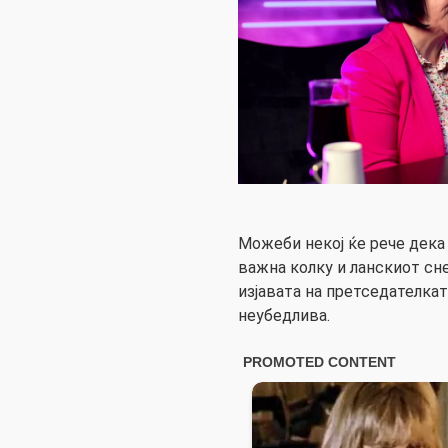
Можеби некој ќе рече дека
важна колку и ланскиот сне
изјавата на претседателкат
неубедлива.