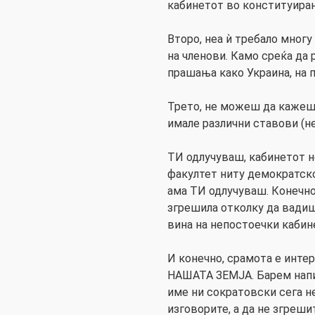
кабинетот во конституира
Второ, неа ѝ требало мног
на членови. Камо среќа да
прашања како Украина, на 
Трето, не можеш да кажеш ј
имале различни ставови (н
ТИ одлучуваш, кабинетот н
факултет ниту демократско
ама ТИ одлучуваш. Конечно
згрешила отколку да вадиш
вина на непостоечки кабин
И конечно, срамота е инте
НАШАТА ЗЕМЈА. Барем нап
име ни сократовски сега не
изговорите, а да не згреши