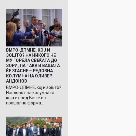
ВМРО-ДПМНЕ, КОЈ И
ЗОШТО? НА НИКОГО НЕ
МУ ГОРЕЛА СВЕЌАТА ДО
ЗОРИ, ПА ТАКА И ВАШАТА
ЌЕ ЗГАСНЕ – РЕДОВНА
КОЛУМНА НА ОЛИВЕР
АНДОНОВ
ВМРО-ДПМНЕ, кој и зошто?
Насловот на колумната
која е пред Вас е во
прашална форма…