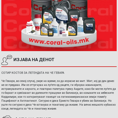
ИЗЈАВА НА ДЕНОТ
СОТИР КОСТОВ ЗА ЛЕГЕНДАТА НА ЧЕ ГЕВАРА
Че Гевара, во секој случај, умре на време, за да израсне во мит. Мит, кој до ден денес
не се предава. Им се оттргнува на луѓето од рацете, ги збунува новинарите,
истражувачите и науката, и повторно полетува преку Андите, како би могле луѓето да
го бараат и среќаваат во далеките прашуми во Боливија, во кањоните на небеските
Кордиљери, кои го наткрилуваат ланецот на латиноамерикански земји помеѓу
Пацификот и Антлантикот. Сигурно е дека Ернесто Гевара е убиен во Боливија. Но
уште по сигурно е дека Че останува и понатаму да живее. На вечно жешкото кубанско
сонце, легендата за Че и понатаму живее.