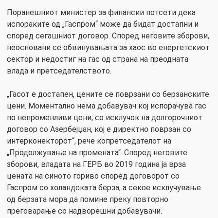
Поранешниот министер за финансии потсети дека
испораките од „Гаспром“ може да бидат достапни и
според сегашниот договор. Според неговите зборови,
неосновани се обвинувањата за хаос во енергетскиот
сектор и недостиг на гас од страна на преодната
влада и претседателството.
„Гасот е достапен, цените се поврзани со берзанските
цени. Моментално нема добавувач кој испорачува гас
по непроменливи цени, со исклучок на долгорочниот
договор со Азербејџан, кој е директно поврзан со
интерконекторот“, рече копретседателот на
„Продолжување на промената“. Според неговите
зборови, владата на ГЕРБ во 2019 година ја врза
цената на синото гориво според договорот со
Гаспром со холандската берза, а секое исклучување
од берзата мора да помине преку повторно
преговарање со надворешни добавувачи.