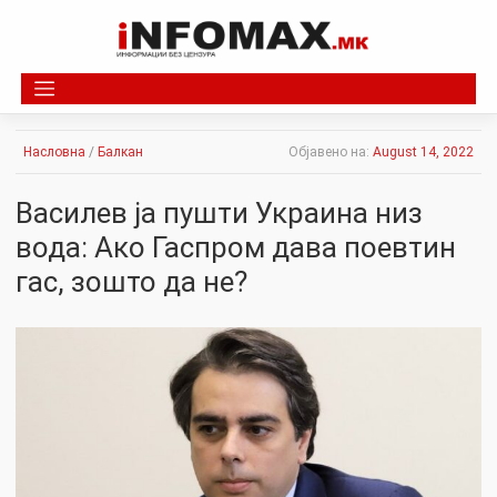
Skip
to
content
Насловна
/
Балкан
Објавено на:
August 14, 2022
Василев ја пушти Украина низ
вода: Ако Гаспром дава поевтин
гас, зошто да не?