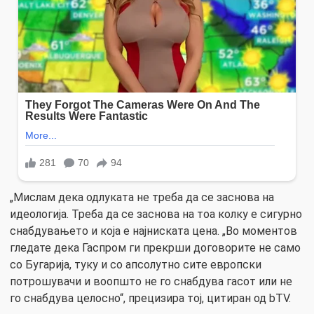
„Мислам дека одлуката не треба да се заснова на
идеологија. Треба да се заснова на тоа колку е сигурно
снабдувањето и која е најниската цена. „Во моментов
гледате дека Гаспром ги прекрши договорите не само
со Бугарија, туку и со апсолутно сите европски
потрошувачи и воопшто не го снабдува гасот или не
го снабдува целосно“, прецизира тој, цитиран од bTV.