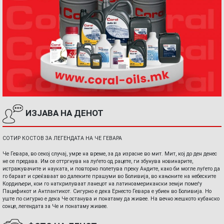
ИЗЈАВА НА ДЕНОТ
СОТИР КОСТОВ ЗА ЛЕГЕНДАТА НА ЧЕ ГЕВАРА
Че Гевара, во секој случај, умре на време, за да израсне во мит. Мит, кој до ден денес
не се предава. Им се оттргнува на луѓето од рацете, ги збунува новинарите,
истражувачите и науката, и повторно полетува преку Андите, како би могле луѓето да
го бараат и среќаваат во далеките прашуми во Боливија, во кањоните на небеските
Кордиљери, кои го наткрилуваат ланецот на латиноамерикански земји помеѓу
Пацификот и Антлантикот. Сигурно е дека Ернесто Гевара е убиен во Боливија. Но
уште по сигурно е дека Че останува и понатаму да живее. На вечно жешкото кубанско
сонце, легендата за Че и понатаму живее.