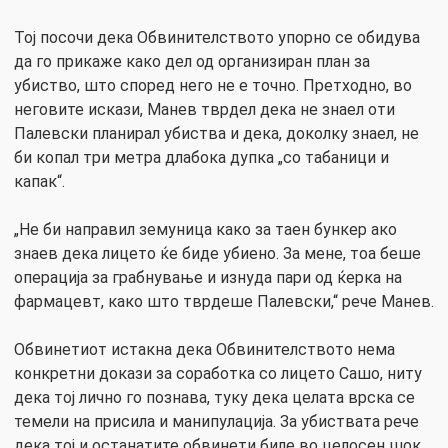
Тој посочи дека Обвинителството упорно се обидува
да го прикаже како дел од организиран план за
убиство, што според него не е точно. Претходно, во
неговите искази, Манев тврдел дека не знаел оти
Палевски планирал убиства и дека, доколку знаел, не
би копал три метра длабока дупка „со табаници и
капак“.
„Не би направил земуница како за таен бункер ако
знаев дека лицето ќе биде убиено. За мене, тоа беше
операција за грабнување и изнуда пари од ќерка на
фармацевт, како што тврдеше Палевски,“ рече Манев.
Обвинетиот истакна дека Обвинителството нема
конкретни докази за соработка со лицето Сашо, ниту
дека тој лично го познава, туку дека целата врска се
темели на присила и манипулација. За убиствата рече
дека тој и останатите обвинети биле во целосен шок,