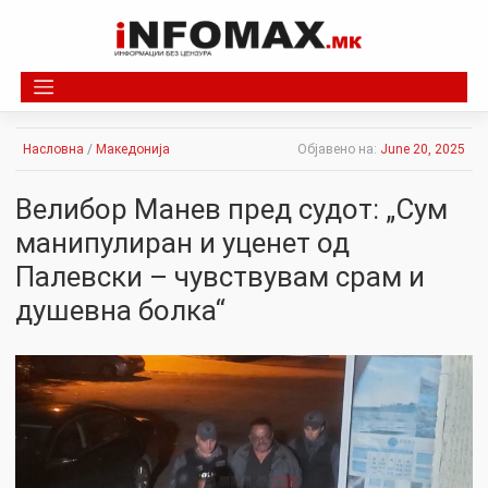
Skip
to
content
Насловна
/
Македонија
Објавено на:
June 20, 2025
Велибор Манев пред судот: „Сум
манипулиран и уценет од
Палевски – чувствувам срам и
душевна болка“