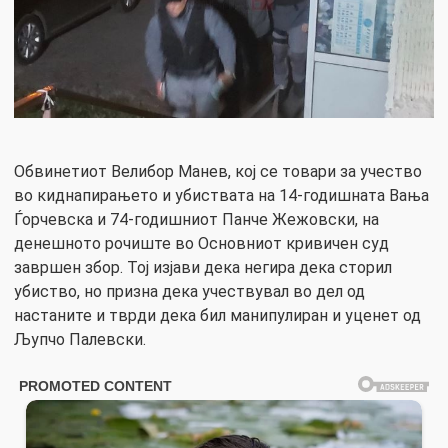
Обвинетиот Велибор Манев, кој се товари за учество
во киднапирањето и убиствата на 14-годишната Вања
Ѓорчевска и 74-годишниот Панче Жежовски, на
денешното рочиште во Основниот кривичен суд
завршен збор. Тој изјави дека негира дека сторил
убиство, но призна дека учествувал во дел од
настаните и тврди дека бил манипулиран и уценет од
Љупчо Палевски.