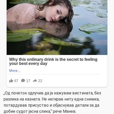
„Од почеток одлучив да ја кажувам вистината, без
разлика на казната. Не негирав ниту една снимка,
потврдував присуство и објаснував детали за да
добие судот јасна слика,“ рече Манев.