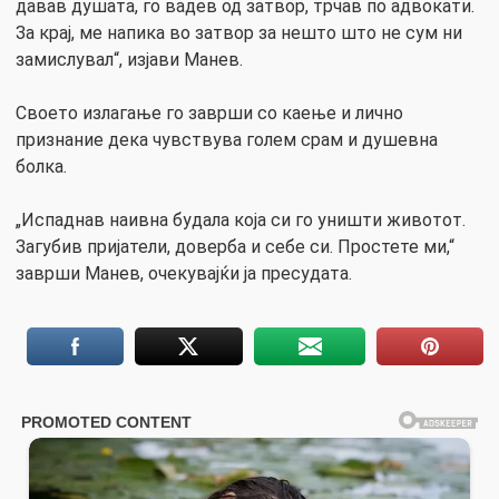
давав душата, го вадев од затвор, трчав по адвокати.
За крај, ме напика во затвор за нешто што не сум ни
замислувал“, изјави Манев.
Своето излагање го заврши со каење и лично
признание дека чувствува голем срам и душевна
болка.
„Испаднав наивна будала која си го уништи животот.
Загубив пријатели, доверба и себе си. Простете ми,“
заврши Манев, очекувајќи ја пресудата.