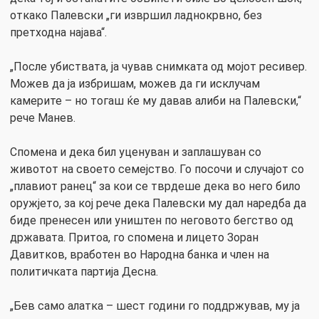
откако Палевски „ги извршил ладнокрвно, без
претходна најава“.
„После убиствата, ја чував снимката од мојот ресивер.
Можев да ја избришам, можев да ги исклучам
камерите – но тогаш ќе му давав алиби на Палевски,“
рече Манев.
Спомена и дека бил уценуван и заплашуван со
животот на своето семејство. Го посочи и случајот со
„плавиот ранец“ за кои се тврдеше дека во него било
оружјето, за кој рече дека Палевски му дал наредба да
биде пренесен или уништен по неговото бегство од
државата. Притоа, го спомена и лицето Зоран
Давитков, вработен во Народна банка и член на
политичката партија Десна.
„Бев само алатка – шест години го поддржував, му ја