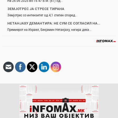
На 26.06.2025 во 16.47 В.М. (61) од…
ЗЕМЈОТРЕС ЈА СТРЕСЕ ТИРАНА
Земјотрес со интензитет од 4,1 степен според…
НЕТАНЈАХУ ДЕМАНТИРА: НЕ СУМ СЕ СОГЛАСИЛ НА…
Премиерот на Израел, Бенјамин Нетанјаху, негира дека…