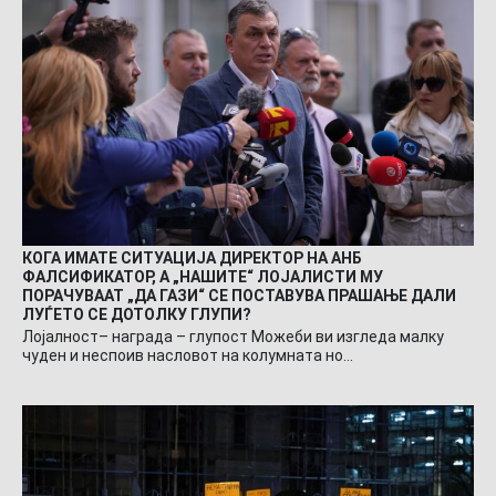
КОГА ИМАТЕ СИТУАЦИЈА ДИРЕКТОР НА АНБ
ФАЛСИФИКАТОР, А „НАШИТЕ“ ЛОЈАЛИСТИ МУ
ПОРАЧУВААТ „ДА ГАЗИ“ СЕ ПОСТАВУВА ПРАШАЊЕ ДАЛИ
ЛУЃЕТО СЕ ДОТОЛКУ ГЛУПИ?
Лојалност– награда – глупост Можеби ви изгледа малку
чуден и неспоив насловот на колумната но…