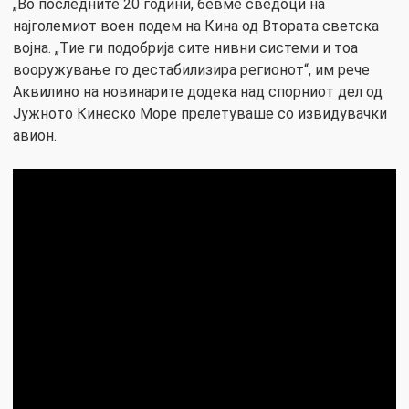
„Во последните 20 години, бевме сведоци на
најголемиот воен подем на Кина од Втората светска
војна. „Тие ги подобрија сите нивни системи и тоа
вооружување го дестабилизира регионот“, им рече
Аквилино на новинарите додека над спорниот дел од
Јужното Кинеско Море прелетуваше со извидувачки
авион.