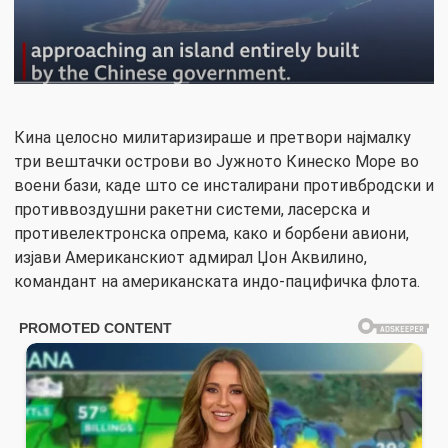
Кина целосно милитаризираше и претвори најмалку
три вештачки острови во Јужното Кинеско Море во
воени бази, каде што се инсталирани противбродски и
противвоздушни ракетни системи, ласерска и
противелектронска опрема, како и борбени авиони,
изјави Американскиот адмирал Џон Аквилино,
командант на американската индо-пацифичка флота.