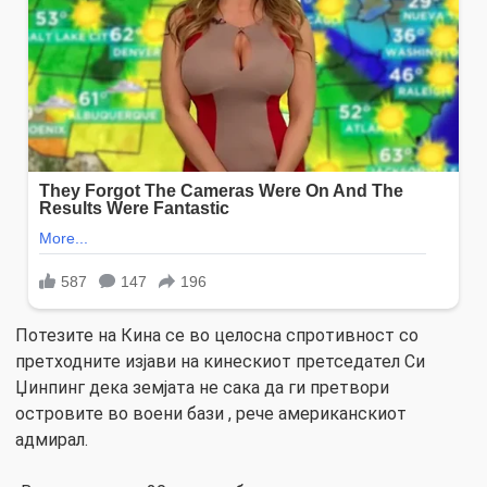
Потезите на Кина се во целосна спротивност со
претходните изјави на кинескиот претседател Си
Џинпинг дека земјата не сака да ги претвори
островите во воени бази , рече американскиот
адмирал.