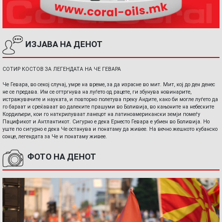
ИЗЈАВА НА ДЕНОТ
СОТИР КОСТОВ ЗА ЛЕГЕНДАТА НА ЧЕ ГЕВАРА
Че Гевара, во секој случај, умре на време, за да израсне во мит. Мит, кој до ден денес
не се предава. Им се оттргнува на луѓето од рацете, ги збунува новинарите,
истражувачите и науката, и повторно полетува преку Андите, како би могле луѓето да
го бараат и среќаваат во далеките прашуми во Боливија, во кањоните на небеските
Кордиљери, кои го наткрилуваат ланецот на латиноамерикански земји помеѓу
Пацификот и Антлантикот. Сигурно е дека Ернесто Гевара е убиен во Боливија. Но
уште по сигурно е дека Че останува и понатаму да живее. На вечно жешкото кубанско
сонце, легендата за Че и понатаму живее.
ФОТО НА ДЕНОТ