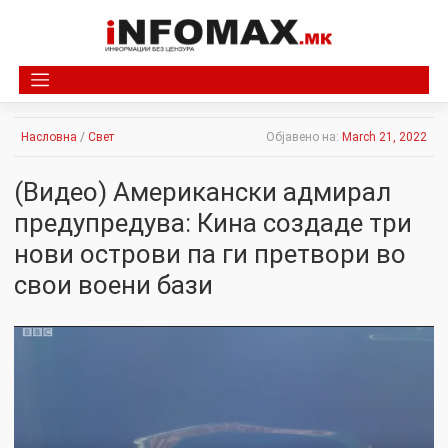
Skip
to
content
Насловна
/
Свет
Објавено на:
March 21, 2022
(Видео) Американски адмирал
предупредува: Кина создаде три
нови острови па ги претвори во
свои воени бази