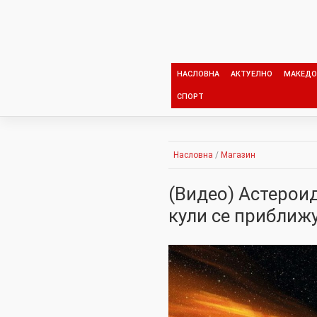
Skip
to
content
НАСЛОВНА
АКТУЕЛНО
МАКЕДО
СПОРТ
Насловна
/
Магазин
(Видео) Астерои
кули се приближу