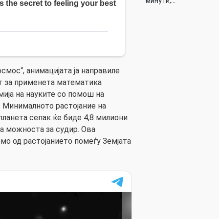
минути,…
смос“, анимацијата ја направиле
т за применета математика
мија на науките со помош на
. Минималното растојание на
планета сепак ќе биде 4,8 милиони
ва можноста за судир. Ова
емо од растојанието помеѓу Земјата