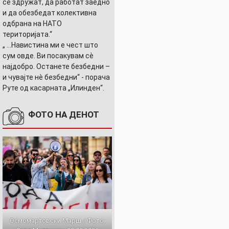
се здружат, да работат заедно
и да обезбедат колективна
одбрана на НАТО
територијата.“
„ ...Навистина ми е чест што
сум овде. Ви посакувам сè
најдобро. Останете безбедни –
и чувајте нè безбедни“ - порача
Руте од касарната „Илинден“.
И…
ФОТО НА ДЕНОТ
Осмомартовски Марш / Фото: