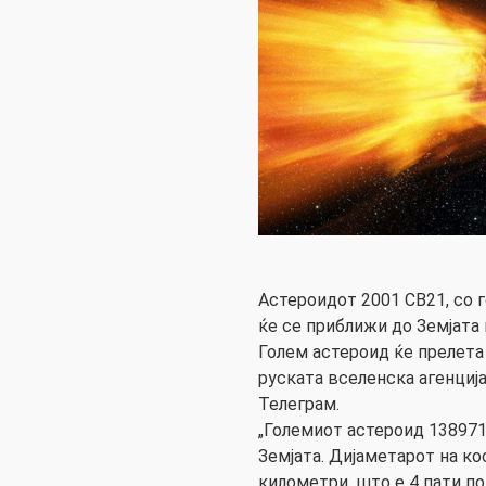
Астероидот 2001 CB21, со г
ќе се приближи до Земјата 
Голем астероид ќе прелета 
руската вселенска агенциј
Телеграм.
„Големиот астероид 138971
Земјата. Дијаметарот на ко
километри, што е 4 пати п