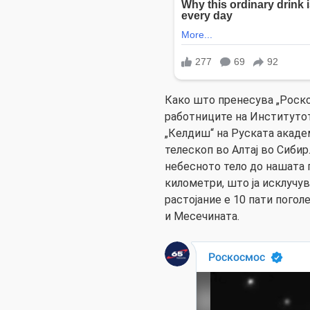
Како што пренесува „Роско
работниците на Институто
„Келдиш“ на Руската акаде
телескоп во Алтај во Сибир
небесното тело до нашата 
километри, што ја исклучу
растојание е 10 пати погол
и Месечината.