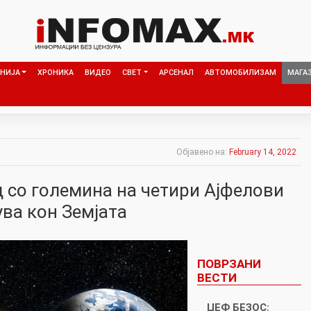
НИЈА
ХРОНИКА
ВИДЕО
СВЕТ
АРСЕНАЛ
АВТОМОБИЛИЗАМ
МАГА
Објавено на:
February 14, 2022
д со големина на четири Ајфелови
ва кон Земјата
ПОВРЗАНИ
ВЕСТИ
ЏЕФ БЕЗОС: