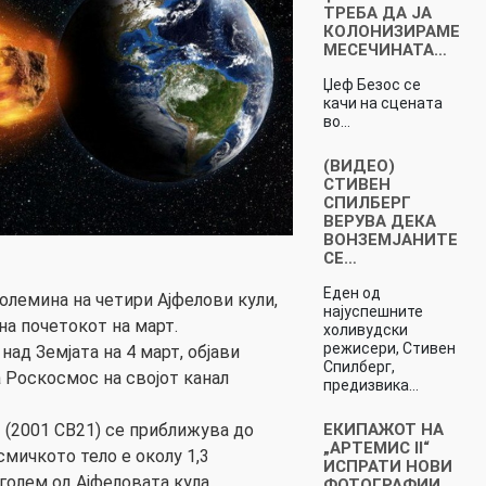
ТРЕБА ДА ЈА
КОЛОНИЗИРАМЕ
МЕСЕЧИНАТА…
Џеф Безос се
качи на сцената
во…
(ВИДЕО)
СТИВЕН
СПИЛБЕРГ
ВЕРУВА ДЕКА
ВОНЗЕМЈАНИТЕ
СЕ…
Еден од
олемина на четири Ајфелови кули,
најуспешните
на почетокот на март.
холивудски
режисери, Стивен
над Земјата на 4 март, објави
Спилберг,
а Роскосмос на својот канал
предизвика…
ЕКИПАЖОТ НА
 (2001 CB21) се приближува до
„АРТЕМИС II“
смичкото тело е околу 1,3
ИСПРАТИ НОВИ
оголем од Ајфеловата кула…
ФОТОГРАФИИ…