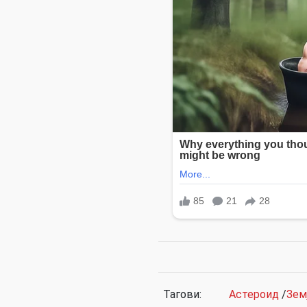
Тагови:
Астероид
/
Зем