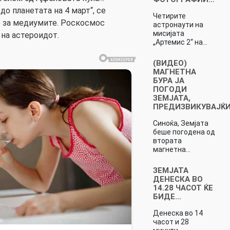
до планетата на 4 март“, се
Четирите
 за медиумите. Роскосмос
астронаути на
мисијата
 на астероидот.
„Артемис 2“ на…
(ВИДЕО)
МАГНЕТНА
БУРА ЈА
ПОГОДИ
ЗЕМЈАТА,
ПРЕДИЗВИКУВАЈЌ
Синоќа, Земјата
беше погодена од
втората
магнетна…
ЗЕМЈАТА
ДЕНЕСКА ВО
14.28 ЧАСОТ ЌЕ
БИДЕ…
Денеска во 14
часот и 28