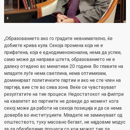
„Образованието ако го градите невнимателно, ќе
добиете крива кула. Секоја промена која не е
прифатена, која е еднодимензионална, нема да успее,
само може да направи штета, образованието не е
далеку отидено во минативе 20 години. Во главите на
младите луѓе нема светлина, нема оптимизам,
доминираат политичките партии и ако не сте член на
партија, вие сте во сива зона. Веќе се чувствуваат
резултатите на тие процеси. Недостатокот на филтри
на квалитет во партиите не доведе до момент кога
секој може да работи на секоја позиција и да се нема
доверба во институциите. Младите не заминуваат од
општеството, туку масовно бегаат, не најдовме модус
за да обезбедиме процеси со кои можат тие да