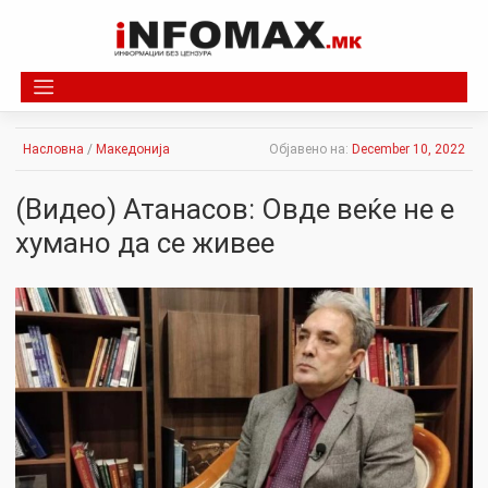
Skip
to
content
Насловна
/
Македонија
Објавено на:
December 10, 2022
(Видео) Атанасов: Овде веќе не е
хумано да се живее