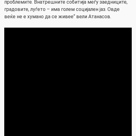
проблемите. Внатрешните собитија меѓу заедниците,
градовите, луѓето – има голем социјален јаз. Овде
веќе не е хумано да се живее“ вели Атанасов.