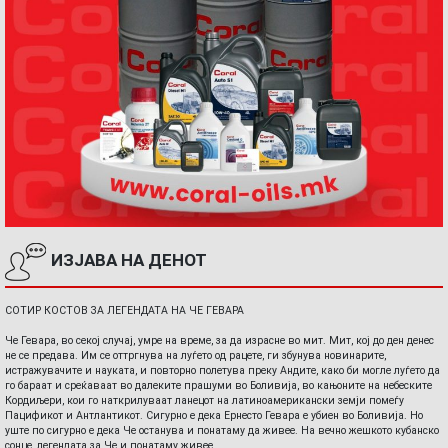
ИЗЈАВА НА ДЕНОТ
СОТИР КОСТОВ ЗА ЛЕГЕНДАТА НА ЧЕ ГЕВАРА
Че Гевара, во секој случај, умре на време, за да израсне во мит. Мит, кој до ден денес
не се предава. Им се оттргнува на луѓето од рацете, ги збунува новинарите,
истражувачите и науката, и повторно полетува преку Андите, како би могле луѓето да
го бараат и среќаваат во далеките прашуми во Боливија, во кањоните на небеските
Кордиљери, кои го наткрилуваат ланецот на латиноамерикански земји помеѓу
Пацификот и Антлантикот. Сигурно е дека Ернесто Гевара е убиен во Боливија. Но
уште по сигурно е дека Че останува и понатаму да живее. На вечно жешкото кубанско
сонце, легендата за Че и понатаму живее.