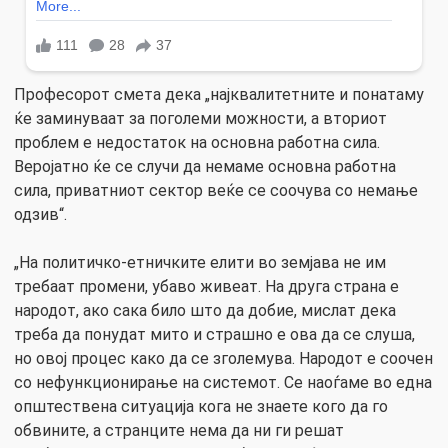
Професорот смета дека „најквалитетните и понатаму
ќе заминуваат за поголеми можности, а вториот
проблем е недостаток на основна работна сила.
Веројатно ќе се случи да немаме основна работна
сила, приватниот сектор веќе се соочува со немање
одзив“.
„На политичко-етничките елити во земјава не им
требаат промени, убаво живеат. На друга страна е
народот, ако сака било што да добие, мислат дека
треба да понудат мито и страшно е ова да се слуша,
но овој процес како да се зголемува. Народот е соочен
со нефункционирање на системот. Се наоѓаме во една
општествена ситуација кога не знаете кого да го
обвините, а странците нема да ни ги решат