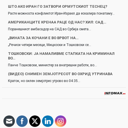
ШТО АКО ИРАН ГО ЗАТВОРИ ОРМУТСКИОТ ТЕСНЕЦ?
Расте можноста конфликтот Иран-Израел да ескалира понатаму…
AМЕРИКАНЦИТЕ КРЕНАА РАЦЕ ОД НАС? ХИЛ: САД…
Поранешниот амбасадор на САД во Србија смета…
„ВИНАТА ЗА КОЧАНИ Е ВО ВРВОТ НА…
„Речиси четири месеци, Мицкоски и Тошковски се…
ТОШКОВСКИ: ЈА НАМАЛИВМЕ СТАПКАТА НА КРИМИНАЛ
ВО…
Панче Тошковски, министер за внатрешни работи, во…
(ВИДЕО) СНИМЕН ЗЕМЈОТРЕСОТ ВО ОХРИД УТРИНАВА
Краток, но силен земјотрес утрово во 04:35…