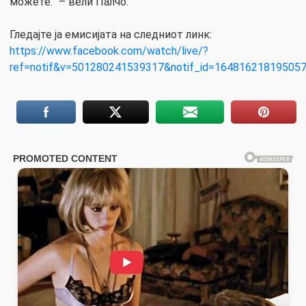
можете.” – вели Палчо.
Гледајте ја емисијата на следниот линк:
https://www.facebook.com/watch/live/?
ref=notif&v=501280241539317&notif_id=1648162181950572&