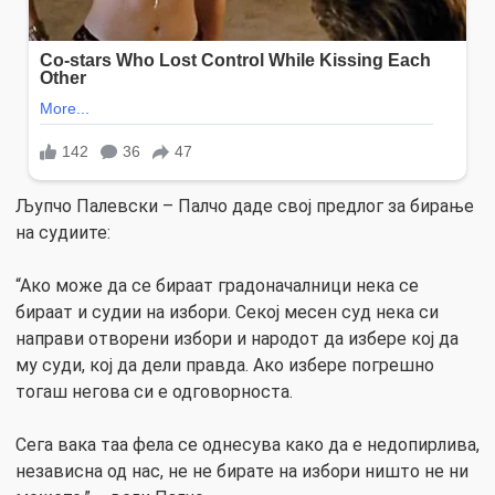
Љупчо Палевски – Палчо даде свој предлог за бирање
на судиите:
“Ако може да се бираат градоначалници нека се
бираат и судии на избори. Секој месен суд нека си
направи отворени избори и народот да избере кој да
му суди, кој да дели правда. Ако избере погрешно
тогаш негова си е одговорноста.
Сега вака таа фела се однесува како да е недопирлива,
независна од нас, не не бирате на избори ништо не ни