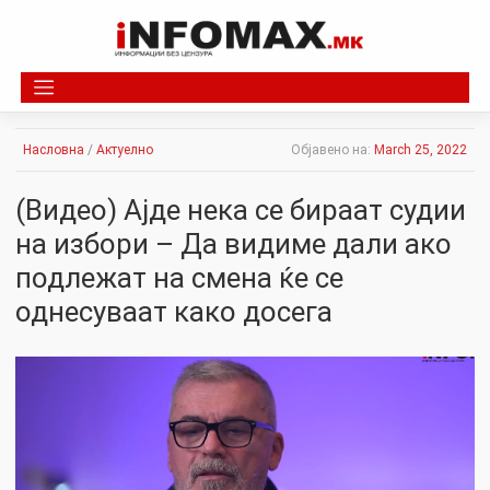
Skip
to
content
Насловна
/
Актуелно
Објавено на:
March 25, 2022
(Видео) Ајде нека се бираат судии
на избори – Да видиме дали ако
подлежат на смена ќе се
однесуваат како досега