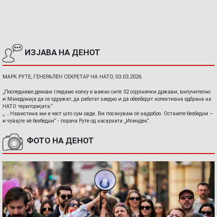
ИЗЈАВА НА ДЕНОТ
МАРК РУТЕ, ГЕНЕРАЛЕН СЕКРЕТАР НА НАТО, 03.03.2026
„Последниве денови гледаме колку е важно сите 32 сојузнички држави, вклучително
и Македонија да се здружат, да работат заедно и да обезбедат колективна одбрана на
НАТО територијата.“
„ ...Навистина ми е чест што сум овде. Ви посакувам сè најдобро. Останете безбедни –
и чувајте нè безбедни“ - порача Руте од касарната „Илинден“.
ФОТО НА ДЕНОТ