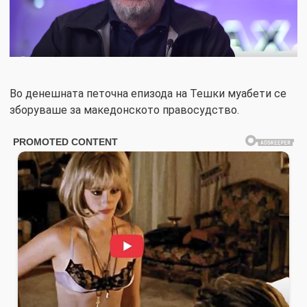
Во денешната петочна епизода на Тешки муабети се
зборуваше за македонското правосудство.