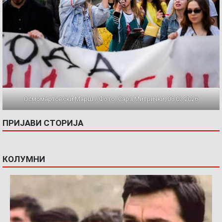
Осмомартовски Марш / Фото: Сара Митрички, 08.03.2026
ПРИЈАВИ СТОРИЈА
КОЛУМНИ