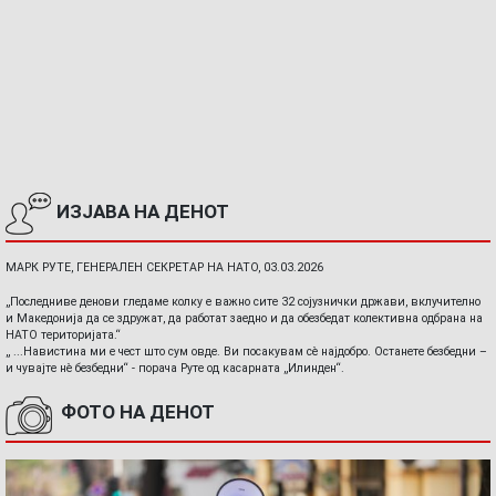
ИЗЈАВА НА ДЕНОТ
МАРК РУТЕ, ГЕНЕРАЛЕН СЕКРЕТАР НА НАТО, 03.03.2026
„Последниве денови гледаме колку е важно сите 32 сојузнички држави, вклучително
и Македонија да се здружат, да работат заедно и да обезбедат колективна одбрана на
НАТО територијата.“
„ ...Навистина ми е чест што сум овде. Ви посакувам сè најдобро. Останете безбедни –
и чувајте нè безбедни“ - порача Руте од касарната „Илинден“.
ФОТО НА ДЕНОТ