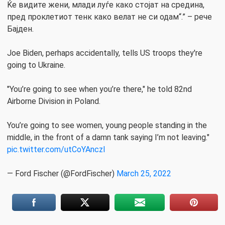
Ќе видите жени, млади луѓе како стојат на средина,
пред проклетиот тенк како велат не си одам“.” – рече
Бајден.
Joe Biden, perhaps accidentally, tells US troops they're
going to Ukraine.
"You’re going to see when you’re there," he told 82nd
Airborne Division in Poland.
You’re going to see women, young people standing in the
middle, in the front of a damn tank saying I’m not leaving."
pic.twitter.com/utCoYAnczI
— Ford Fischer (@FordFischer)
March 25, 2022