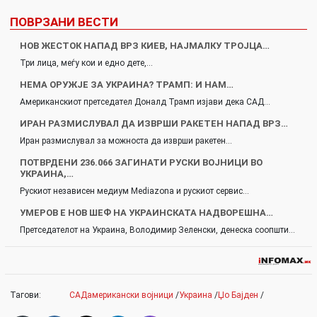
ПОВРЗАНИ ВЕСТИ
НОВ ЖЕСТОК НАПАД ВРЗ КИЕВ, НАЈМАЛКУ ТРОЈЦА…
Три лица, меѓу кои и едно дете,…
НЕМА ОРУЖЈЕ ЗА УКРАИНА? ТРАМП: И НАМ…
Американскиот претседател Доналд Трамп изјави дека САД…
ИРАН РАЗМИСЛУВАЛ ДА ИЗВРШИ РАКЕТЕН НАПАД ВРЗ…
Иран размислувал за можноста да изврши ракетен…
ПОТВРДЕНИ 236.066 ЗАГИНАТИ РУСКИ ВОЈНИЦИ ВО
УКРАИНА,…
Рускиот независен медиум Mediazona и рускиот сервис…
УМЕРОВ Е НОВ ШЕФ НА УКРАИНСКАТА НАДВОРЕШНА…
Претседателот на Украина, Володимир Зеленски, денеска соопшти…
Тагови:
САДамерикански војници
/
Украина
/
Џо Бајден
/