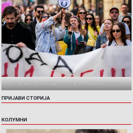
Осмомартовски Марш / Фото: Сара Митрички, 08.03.2026
ПРИЈАВИ СТОРИЈА
КОЛУМНИ