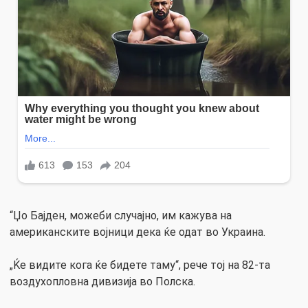
“Џо Бајден, можеби случајно, им кажува на
американските војници дека ќе одат во Украина.
„Ќе видите кога ќе бидете таму“, рече тој на 82-та
воздухопловна дивизија во Полска.