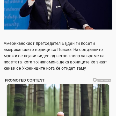
Американскиот претседател Бајден ги посети
американските војници во Полска. На социјалните
мрежи се појави видео од негов говор за време на
посетата, кога тој напомена дека војниците ќе знаат
какви се Украинците кога ќе отидат таму.