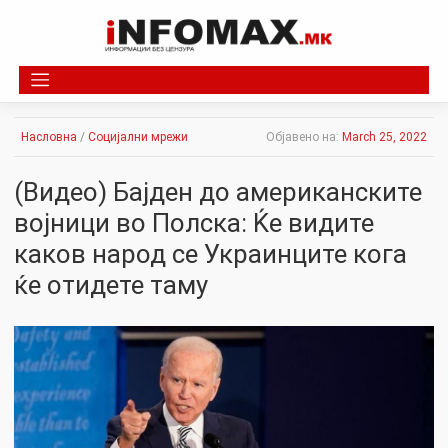
Skip
to
content
Насловна
/
Социјални мрежи
Објавено на:
March 25, 2022
(Видео) Бајден до американските
војници во Полска: Ќе видите
каков народ се Украинците кога
ќе отидете таму