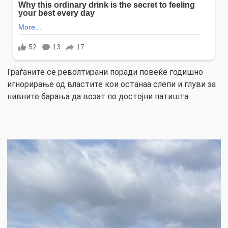
Граѓаните се револтирани поради повеќе годишно
игнорирање од властите кои останаа слепи и глуви за
нивните барања да возат по достојни патишта.