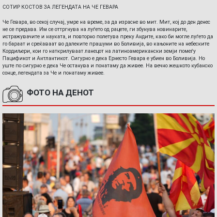
СОТИР КОСТОВ ЗА ЛЕГЕНДАТА НА ЧЕ ГЕВАРА
Че Гевара, во секој случај, умре на време, за да израсне во мит. Мит, кој до ден денес
не се предава. Им се оттргнува на луѓето од рацете, ги збунува новинарите,
истражувачите и науката, и повторно полетува преку Андите, како би могле луѓето да
го бараат и среќаваат во далеките прашуми во Боливија, во кањоните на небеските
Кордиљери, кои го наткрилуваат ланецот на латиноамерикански земји помеѓу
Пацификот и Антлантикот. Сигурно е дека Ернесто Гевара е убиен во Боливија. Но
уште по сигурно е дека Че останува и понатаму да живее. На вечно жешкото кубанско
сонце, легендата за Че и понатаму живее.
ФОТО НА ДЕНОТ