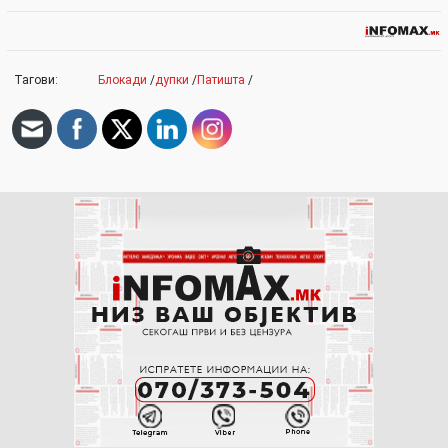
Тагови:
Блокади
/
дупки
/
Патишта
/