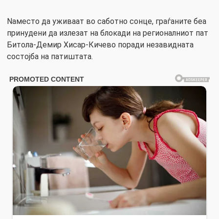
Nаместо да уживаат во саботно сонце, граѓаните беа
принудени да излезат на блокади на регионалниот пат
Битола-Демир Хисар-Кичево поради незавидната
состојба на патиштата.