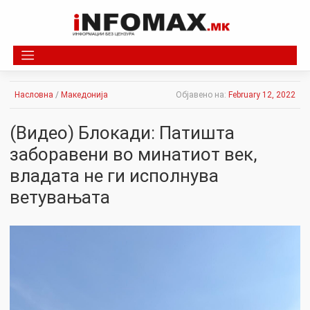
Skip
to
content
Насловна
/
Македонија
Објавено на:
February 12, 2022
(Видео) Блокади: Патишта
заборавени во минатиот век,
владата не ги исполнува
ветувањата