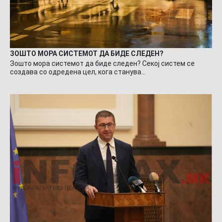
ЗОШТО МОРА СИСТЕМОТ ДА БИДЕ СЛЕДЕН?
Зошто мора системот да биде следен? Секој систем се
создава со одредена цел, кога станува…