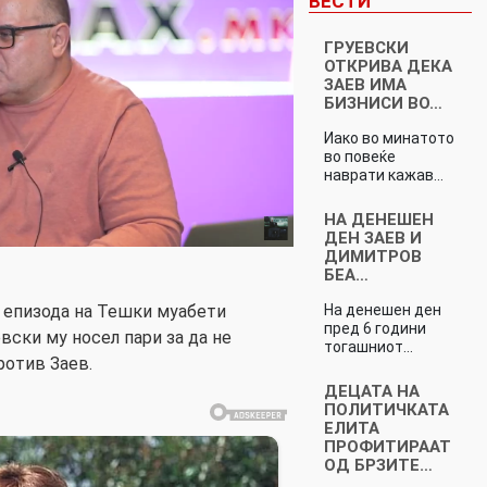
ВЕСТИ
ГРУЕВСКИ
ОТКРИВА ДЕКА
ЗАЕВ ИМА
БИЗНИСИ ВО…
Иако во минатото
во повеќе
наврати кажав…
НА ДЕНЕШЕН
ДЕН ЗАЕВ И
ДИМИТРОВ
БЕА…
На денешен ден
епизода на Тешки муабети
пред 6 години
вски му носел пари за да не
тогашниот…
ротив Заев.
ДЕЦАТА НА
ПОЛИТИЧКАТА
ЕЛИТА
ПРОФИТИРААТ
ОД БРЗИТЕ…