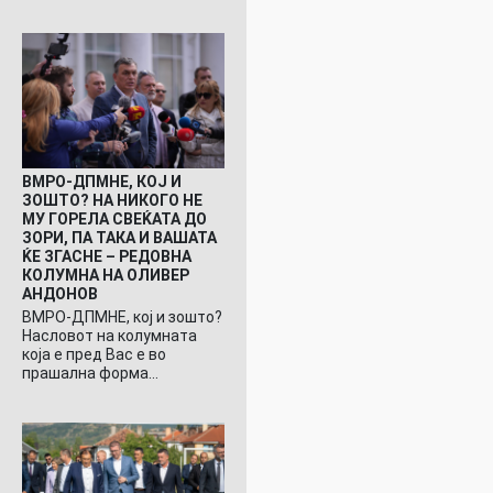
ВМРО-ДПМНЕ, КОЈ И
ЗОШТО? НА НИКОГО НЕ
МУ ГОРЕЛА СВЕЌАТА ДО
ЗОРИ, ПА ТАКА И ВАШАТА
ЌЕ ЗГАСНЕ – РЕДОВНА
КОЛУМНА НА ОЛИВЕР
АНДОНОВ
ВМРО-ДПМНЕ, кој и зошто?
Насловот на колумната
која е пред Вас е во
прашална форма…