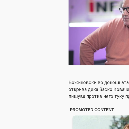
Божиновски во денешната 
открива дека Васко Коваче
пишува против него туку п