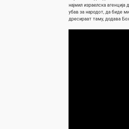
најмил израелска агенција д
убав за народот, да биде м
дресираат таму, додава Бо