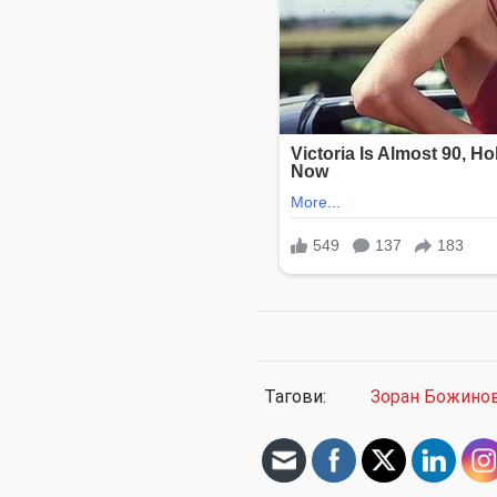
Тагови:
Зоран Божино