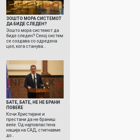
ЗОШТО МОРА СИСТЕМОТ
ДА БИДЕ СЛЕДЕН?
Зошто мора системот да
биде следен? Секој систем
се создава со одредена
цел, кога станува…
БАТЕ, БАТЕ, НЕ НЕ БРАНИ
ПОВЕЌЕ
Кочи Христијане и
престани да не браниш
веќе. Од најповластена
нација на САД, стигнавме
до…