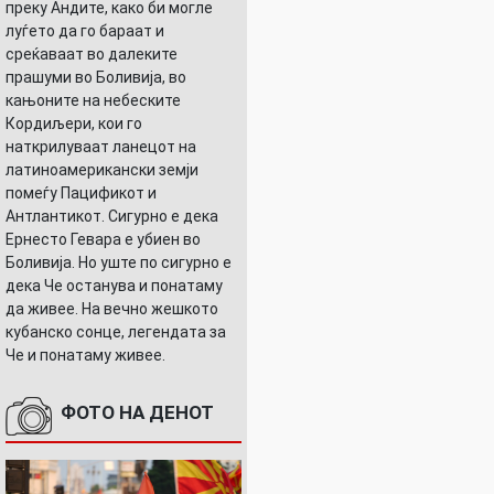
преку Андите, како би могле
луѓето да го бараат и
среќаваат во далеките
прашуми во Боливија, во
кањоните на небеските
Кордиљери, кои го
наткрилуваат ланецот на
латиноамерикански земји
помеѓу Пацификот и
Антлантикот. Сигурно е дека
Ернесто Гевара е убиен во
Боливија. Но уште по сигурно е
дека Че останува и понатаму
да живее. На вечно жешкото
кубанско сонце, легендата за
Че и понатаму живее.
ФОТО НА ДЕНОТ