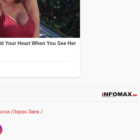
вски
/
Зоран Заев
/