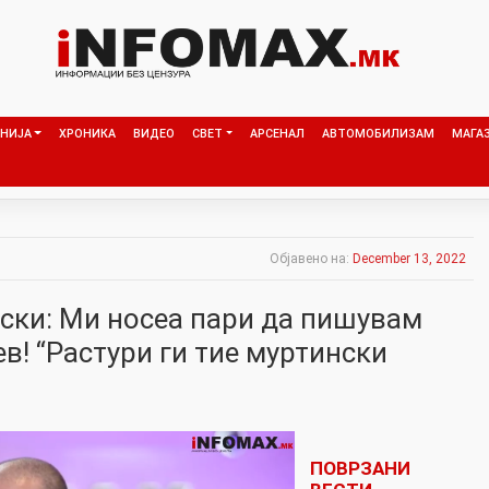
НИЈА
ХРОНИКА
ВИДЕО
СВЕТ
АРСЕНАЛ
АВТОМОБИЛИЗАМ
МАГА
Објавено на:
December 13, 2022
ски: Ми носеа пари да пишувам
в! “Растури ги тие муртински
ПОВРЗАНИ