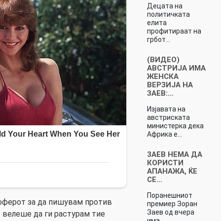
Децата на
политичката
елита
профитираат на
грбот…
(ВИДЕО)
АВСТРИЈА ИМА
ЖЕНСКА
ВЕРЗИЈА НА
ЗАЕВ:…
Изјавата на
австриската
министерка дека
Африка е…
3AEВ НEMA ДА
КОРИСТИ
AПAНАЖА, ЌЕ
СЕ…
Поранешниот
оферот за да пишувам против
премиер Зоран
Заев од вчера
 велеше да ги растурам тие
има…