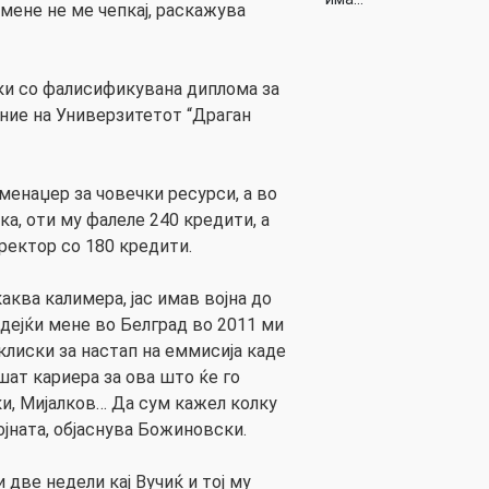
мене не ме чепкај, раскажува
ки со фалисификувана диплома за
ние на Универзитетот “Драган
менаџер за човечки ресурси, а во
ка, оти му фалеле 240 кредити, а
ректор со 180 кредити.
аква калимера, јас имав војна до
ејќи мене во Белград во 2011 ми
клиски за настап на еммисија каде
шат кариера за ова што ќе го
ки, Мијалков… Да сум кажел колку
ојната, објаснува Божиновски.
 две недели кај Вучиќ и тој му