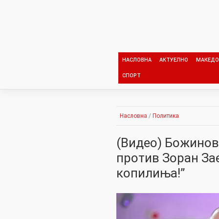
Skip
to
content
НАСЛОВНА
АКТУЕЛНО
МАКЕДО
СПОРТ
Насловна
/
Политика
(Видео) Божинов
против Зоран Зае
копилиња!”