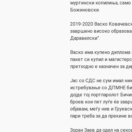
муртински копилиња, само 
Божиновски.
2019-2020 Васко Ковачевс
завршено високо образова
Даравелски”.
Васко има купено диплома 
пакет си купил и магистерс
претходно е назначен за ди
Јас со СДС не сум имал ник
истребување со ДПМНЕ бид
дојде тој портпаролот Бичи
броев кои пет луѓе ќе завр
објавам, меѓу нив и Груевс
пари треба за да прекине в
Зоран Заев да одел на секои