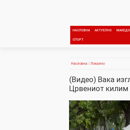
Skip
to
content
НАСЛОВНА
АКТУЕЛНО
МАКЕДО
СПОРТ
Насловна
/
Локално
(Видео) Вака изг
Црвениот килим 