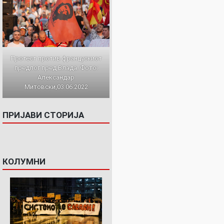
Протест против францускиот
предлог пред Влада. Фото:
Александар
Митовски,03.06.2022
ПРИЈАВИ СТОРИЈА
КОЛУМНИ