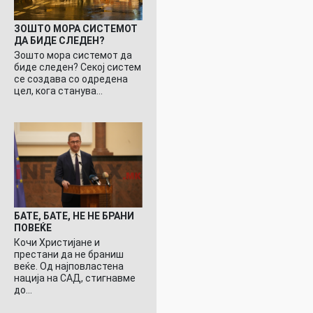
ЗОШТО МОРА СИСТЕМОТ
ДА БИДЕ СЛЕДЕН?
Зошто мора системот да
биде следен? Секој систем
се создава со одредена
цел, кога станува…
БАТЕ, БАТЕ, НЕ НЕ БРАНИ
ПОВЕЌЕ
Кочи Христијане и
престани да не браниш
веќе. Од најповластена
нација на САД, стигнавме
до…