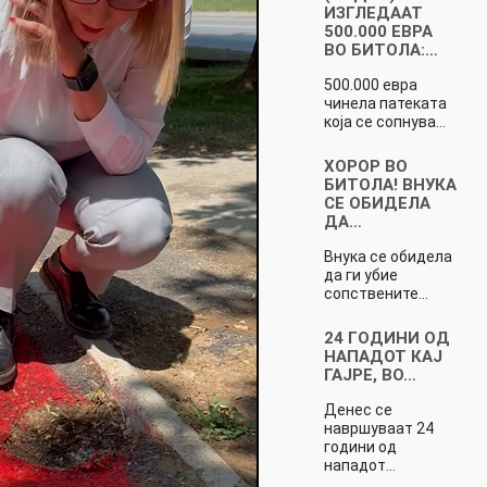
ИЗГЛЕДААТ
500.000 ЕВРА
ВО БИТОЛА:…
500.000 евра
чинела патеката
која се сопнува…
ХОРОР ВО
БИТОЛА! ВНУКА
СЕ ОБИДЕЛА
ДА…
Внука се обидела
да ги убие
сопствените…
24 ГОДИНИ ОД
НАПАДОТ КАЈ
ГАЈРЕ, ВО…
Денес се
навршуваат 24
години од
нападот…