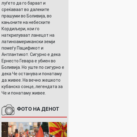
луѓето да го бараат и
среќаваат во далеките
прашуми во Боливија, во
кањоните на небеските
Кордиљери, кои го
наткрилуваат ланецот на
латиноамерикански земји
помеѓу Пацификот и
Антлантикот. Сигурно е дека
Ернесто Гевара е убиен во
Боливија. Но уште по сигурно е
дека Че останува и понатаму
да живее. На вечно жешкото
кубанско сонце, легендата за
Че и понатаму живее.
ФОТО НА ДЕНОТ