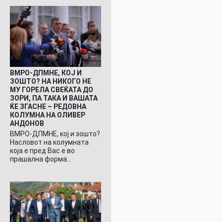
ВМРО-ДПМНЕ, КОЈ И
ЗОШТО? НА НИКОГО НЕ
МУ ГОРЕЛА СВЕЌАТА ДО
ЗОРИ, ПА ТАКА И ВАШАТА
ЌЕ ЗГАСНЕ – РЕДОВНА
КОЛУМНА НА ОЛИВЕР
АНДОНОВ
ВМРО-ДПМНЕ, кој и зошто?
Насловот на колумната
која е пред Вас е во
прашална форма…