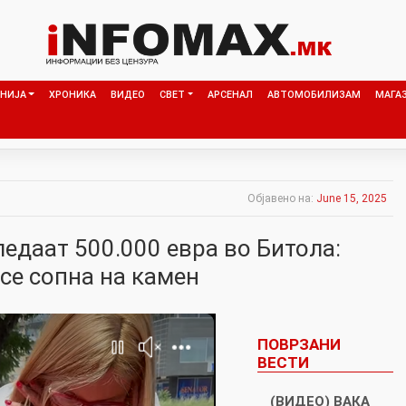
НИЈА
ХРОНИКА
ВИДЕО
СВЕТ
АРСЕНАЛ
АВТОМОБИЛИЗАМ
МАГА
Објавено на:
June 15, 2025
ледаат 500.000 евра во Битола:
се сопна на камен
ПОВРЗАНИ
ВЕСТИ
(ВИДЕО) ВАКА