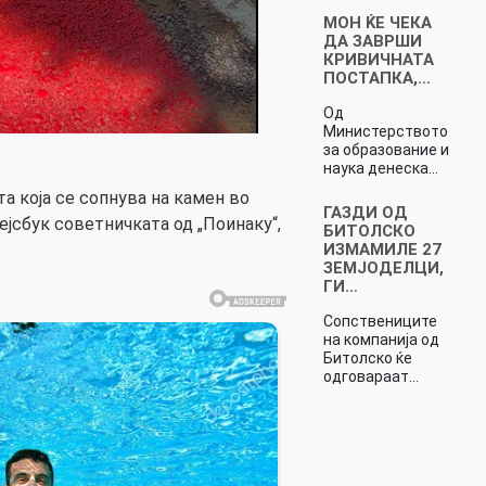
МОН ЌЕ ЧЕКА
ДА ЗАВРШИ
КРИВИЧНАТА
ПОСТАПКА,…
Од
Министерството
за образование и
наука денеска…
та која се сопнува на камен во
ГАЗДИ ОД
Фејсбук советничката од „Поинаку“,
БИТОЛСКО
ИЗМАМИЛЕ 27
ЗЕМЈОДЕЛЦИ,
ГИ…
Сопствениците
на компанија од
Битолско ќе
одговараат…