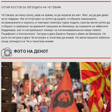
СОТИР КОСТОВ ЗА ЛЕГЕНДАТА НА ЧЕ ГЕВАРА
Че Гевара, во секој случај, умре на време, за да израсне во мит. Мит, кој до ден денес
не се предава. Им се оттргнува на луѓето од рацете, ги збунува новинарите,
истражувачите и науката, и повторно полетува преку Андите, како би могле луѓето да
го бараат и среќаваат во далеките прашуми во Боливија, во кањоните на небеските
Кордиљери, кои го наткрилуваат ланецот на латиноамерикански земји помеѓу
Пацификот и Антлантикот. Сигурно е дека Ернесто Гевара е убиен во Боливија. Но
уште по сигурно е дека Че останува и понатаму да живее. На вечно жешкото кубанско
сонце, легендата за Че и понатаму живее.
ФОТО НА ДЕНОТ