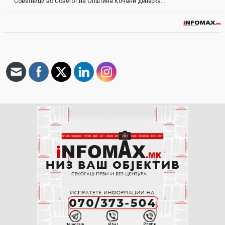
Советници во Советот на Општина Кочани денеска…