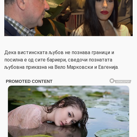
Дека вистинската љубов не познава граници и
посилна е од сите бариери, сведочи познатата
љубовна приказна на Вело Марковски и Евгенија.