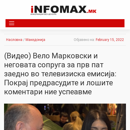
Skip
to
content
Насловна
/
Македонија
Објавено на:
February 15, 2022
(Видео) Вело Марковски и
неговата сопруга за прв пат
заедно во телевизиска емисија:
Покрај предрасудите и лошите
коментари ние успеавме