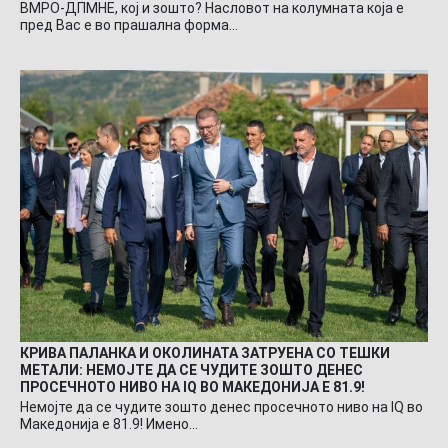
ВМРО-ДПМНЕ, кој и зошто? Насловот на колумната која е
пред Вас е во прашална форма…
КРИВА ПАЛАНКА И ОКОЛИНАТА ЗАТРУЕНА СО ТЕШКИ
МЕТАЛИ: НЕМОЈТЕ ДА СЕ ЧУДИТЕ ЗОШТО ДЕНЕС
ПРОСЕЧНОТО НИВО НА IQ ВО МАКЕДОНИЈА Е 81.9!
Немојте да се чудите зошто денес просечното ниво на IQ во
Македонија е 81.9! Имено…