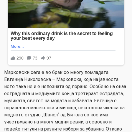
Марковски сега е во брак со многу помладата
Евгенија Николовска – Марковска, која на јавноста
исто така не и е непозната од порано. Особено на онаа
естрадната и медиумите кои ја третираат естрадата,
музиката, светот на модата и забавата. Евгенија е
поранешна манекенка и мисица, некогашна членка на
модното студио „Шанел“ од Битола со кое има
учествувано на многу модни ревии, а освоено и
повеќе титули на разните избори за убавина. Откако