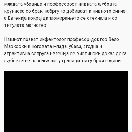
младата убавица и професороот нивната љубов ја
крунисаа со брак, набргу го добиваат и нивното синче,
а Евгенија покрај дипломирањето се стекнала и со
титулата магистер.
Нашиот познат инфектолог професор-доктор Вело
Маркоски и неговата млада, убава, згодна и
атрактивна сопруга Евгенија се вистински доказ дека
љубовта не познава ниту граници, ниту брои години.