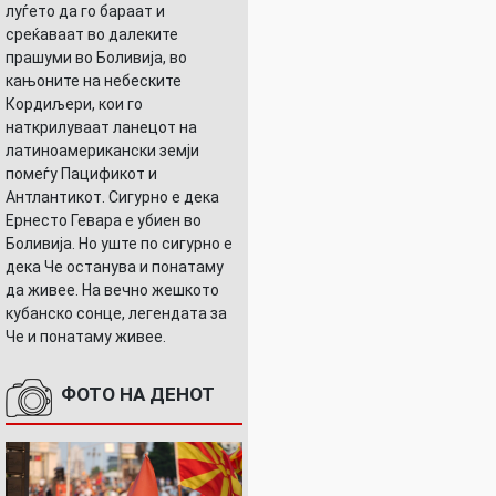
луѓето да го бараат и
среќаваат во далеките
прашуми во Боливија, во
кањоните на небеските
Кордиљери, кои го
наткрилуваат ланецот на
латиноамерикански земји
помеѓу Пацификот и
Антлантикот. Сигурно е дека
Ернесто Гевара е убиен во
Боливија. Но уште по сигурно е
дека Че останува и понатаму
да живее. На вечно жешкото
кубанско сонце, легендата за
Че и понатаму живее.
ФОТО НА ДЕНОТ