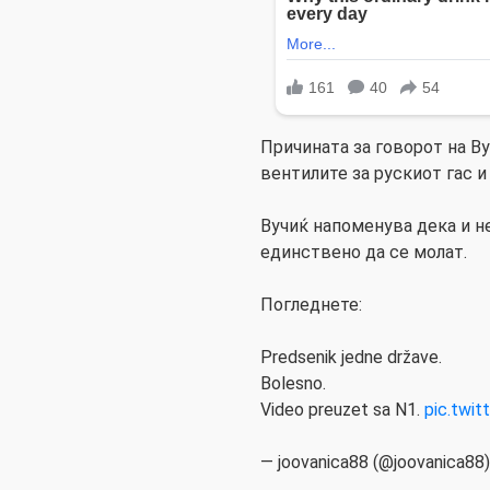
Причината за говорот на В
вентилите за рускиот гас и
Вучиќ напоменува дека и н
единствено да се молат.
Погледнете:
Predsenik jedne države.
Bolesno.
Video preuzet sa N1.
pic.twi
— joovanica88 (@joovanica88