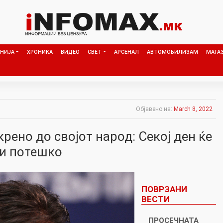
НИЈА
ХРОНИКА
ВИДЕО
СВЕТ
АРСЕНАЛ
АВТОМОБИЛИЗАМ
МАГА
Објавено на:
March 8, 2022
крено до својот народ: Секој ден ќе
 и потешко
ПОВРЗАНИ
ВЕСТИ
ПРОСЕЧНАТА