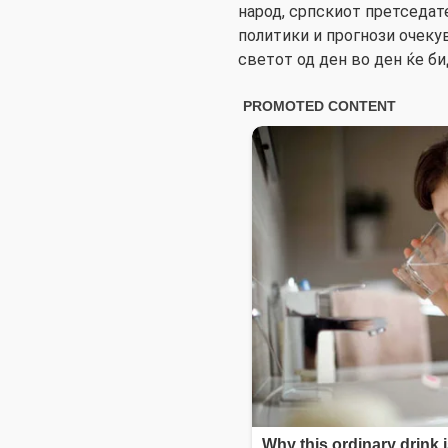
народ, српскиот претседат
политики и прогнози очекув
светот од ден во ден ќе би