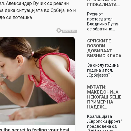
ел, Александар Вучиќ со реални
ГЛОБАЛНАТА…
а дека ситуацијата во Србија, но и
Рускиот
де се потешка.
претседател
Владимир Путин
се обрати на…
СРПСКИТЕ
ВОЗОВИ
ДОБИВААТ
БИЗНИС КЛАСА
За околу година,
година и пол,
„Србијавоз“…
МУРАТИ:
МАКЕДОНИЈА
НЕКОГАШ БЕШЕ
ПРИМЕР НА
НАДЕЖ…
Коалицијата
„Европски фронт“
предводена од