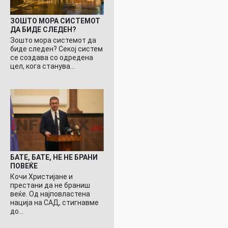
ЗОШТО МОРА СИСТЕМОТ
ДА БИДЕ СЛЕДЕН?
Зошто мора системот да
биде следен? Секој систем
се создава со одредена
цел, кога станува…
БАТЕ, БАТЕ, НЕ НЕ БРАНИ
ПОВЕЌЕ
Кочи Христијане и
престани да не браниш
веќе. Од најповластена
нација на САД, стигнавме
до…