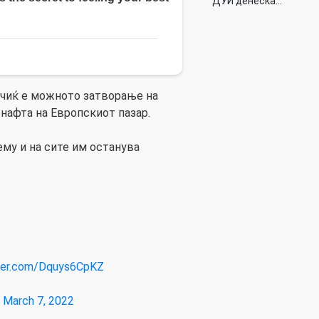
ДУИ денеска…
учиќ е можното затворање на
 нафта на Европскиот пазар.
ему и на сите им останува
tter.com/Dquys6CpKZ
)
March 7, 2022