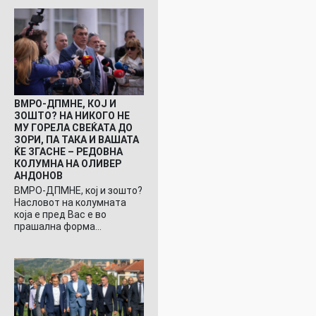
ВМРО-ДПМНЕ, КОЈ И
ЗОШТО? НА НИКОГО НЕ
МУ ГОРЕЛА СВЕЌАТА ДО
ЗОРИ, ПА ТАКА И ВАШАТА
ЌЕ ЗГАСНЕ – РЕДОВНА
КОЛУМНА НА ОЛИВЕР
АНДОНОВ
ВМРО-ДПМНЕ, кој и зошто?
Насловот на колумната
која е пред Вас е во
прашална форма…