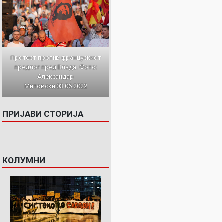
Протест против францускиот
предлог пред Влада. Фото:
Александар
Митовски,03.06.2022
ПРИЈАВИ СТОРИЈА
КОЛУМНИ