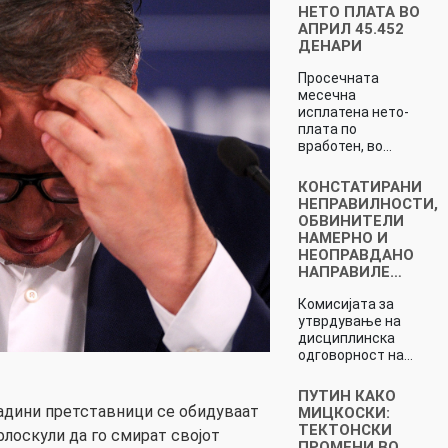
НЕТО ПЛАТА ВО
АПРИЛ 45.452
ДЕНАРИ
Просечната
месечна
исплатена нето-
плата по
вработен, во…
КОНСТАТИРАНИ
НЕПРАВИЛНОСТИ,
ОБВИНИТЕЛИ
НАМЕРНО И
НЕОПРАВДАНО
НАПРАВИЛЕ…
Комисијата за
утврдување на
дисциплинска
одговорност на…
ПУТИН КАКО
адини претставници се обидуваат
МИЦКОСКИ:
ТЕКТОНСКИ
флоскули да го смират својот
ПРОМЕНИ ВО