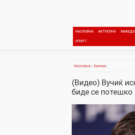
Skip
to
content
НАСЛОВНА
АКТУЕЛНО
МАКЕДО
СПОРТ
Насловна
/
Балкан
(Видео) Вучиќ ис
биде се потешко