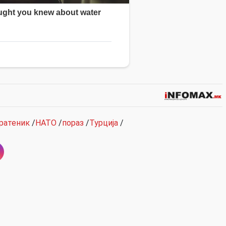
пратеник
/
НАТО
/
пораз
/
Турција
/