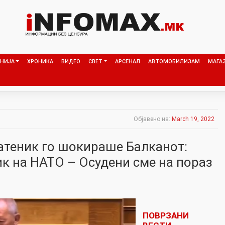
НИЈА
ХРОНИКА
ВИДЕО
СВЕТ
АРСЕНАЛ
АВТОМОБИЛИЗАМ
МАГА
Објавено на:
March 19, 2022
ратеник го шокираше Балканот:
ик на НАТО – Осудени сме на пораз
ПОВРЗАНИ