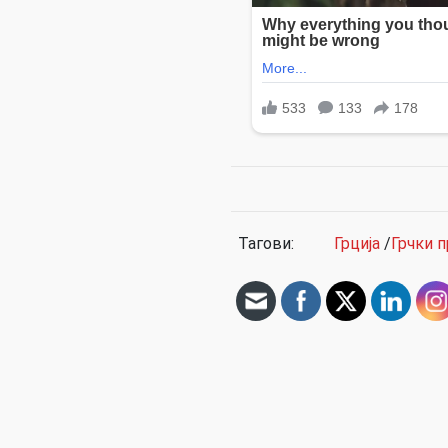
Тагови:
Грција
/
Грчки 