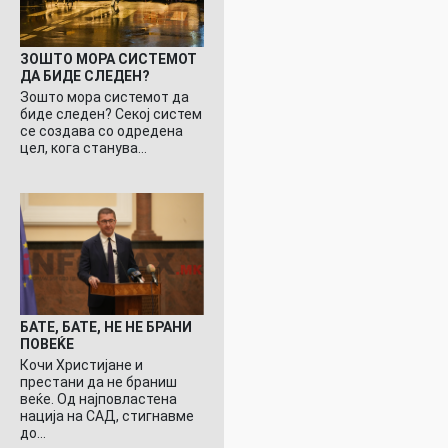
ЗОШТО МОРА СИСТЕМОТ
ДА БИДЕ СЛЕДЕН?
Зошто мора системот да
биде следен? Секој систем
се создава со одредена
цел, кога станува…
БАТЕ, БАТЕ, НЕ НЕ БРАНИ
ПОВЕЌЕ
Кочи Христијане и
престани да не браниш
веќе. Од најповластена
нација на САД, стигнавме
до…