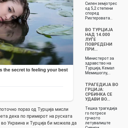
Силен земјотрес
од 5,2 степени
според
Рихтеровата…
ВО ТУРЦИЈА
НАД 14.000
ЛУЃЕ
ПОВРЕДЕНИ
ПРИ…
Министерот за
здравство на
Турција, Кемал
Мемишоглу,…
ТРАГЕДИЈА ВО
ГРЦИЈА:
СРБИНКА СЕ
УДАВИ ВО…
Тешка трагедија
 поточно пораз од Турција мисли
го потресе
мета дека по примерот на руската
грчкото
 во Украина и Турција би можела да
летувалиште
Сивири…