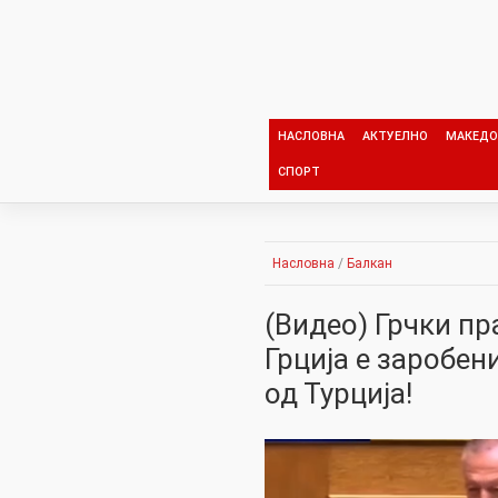
Skip
to
content
НАСЛОВНА
АКТУЕЛНО
МАКЕДО
СПОРТ
Насловна
/
Балкан
(Видео) Грчки п
Грција е заробен
од Турција!