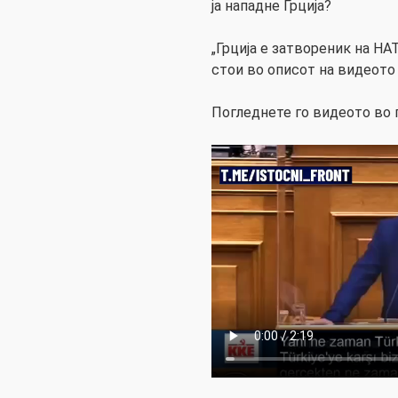
ја нападне Грција?
„Грција е затвореник на НАТ
стои во описот на видеото 
Погледнете го видеото во