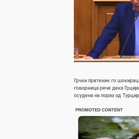
Грчки пратеник го шокираш
говорница рече дека Грција
осудена на пораз од Турција