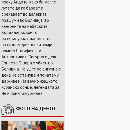
преку Андите, како би могле
луѓето да го бараат и
среќаваат во далеките
прашуми во Боливија, во
кањоните на небеските
Кордиљери, кои го
наткрилуваат ланецот на
латиноамерикански земји
помеѓу Пацификот и
Антлантикот. Сигурно е дека
Ернесто Гевара е убиен во
Боливија. Но уште по сигурно е
дека Че останува и понатаму
да живее. На вечно жешкото
кубанско сонце, легендата за
Че и понатаму живее.
ФОТО НА ДЕНОТ