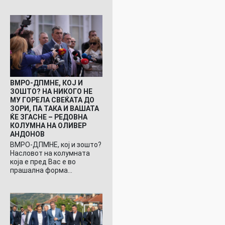
ВМРО-ДПМНЕ, КОЈ И
ЗОШТО? НА НИКОГО НЕ
МУ ГОРЕЛА СВЕЌАТА ДО
ЗОРИ, ПА ТАКА И ВАШАТА
ЌЕ ЗГАСНЕ – РЕДОВНА
КОЛУМНА НА ОЛИВЕР
АНДОНОВ
ВМРО-ДПМНЕ, кој и зошто?
Насловот на колумната
која е пред Вас е во
прашална форма…