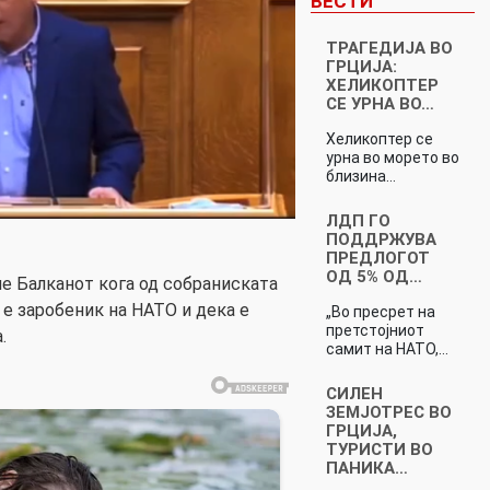
ВЕСТИ
ТРАГЕДИЈА ВО
ГРЦИЈА:
ХЕЛИКОПТЕР
СЕ УРНА ВО…
Хеликоптер се
урна во морето во
близина…
ЛДП ГО
ПОДДРЖУВА
ПРЕДЛОГОТ
ОД 5% ОД…
е Балканот кога од собраниската
 е заробеник на НАТО и дека е
„Во пресрет на
претстојниот
.
самит на НАТО,…
СИЛЕН
ЗЕМЈОТРЕС ВО
ГРЦИЈА,
ТУРИСТИ ВО
ПАНИКА…