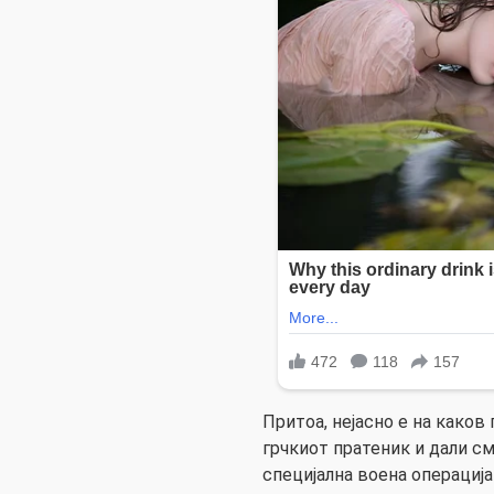
Притоа, нејасно е на каков
грчкиот пратеник и дали с
специјална воена операција