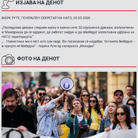
ИЗЈАВА НА ДЕНОТ
МАРК РУТЕ, ГЕНЕРАЛЕН СЕКРЕТАР НА НАТО, 03.03.2026
„Последниве денови гледаме колку е важно сите 32 сојузнички држави, вклучително
и Македонија да се здружат, да работат заедно и да обезбедат колективна одбрана на
НАТО територијата.“
„ ...Навистина ми е чест што сум овде. Ви посакувам сè најдобро. Останете безбедни –
и чувајте нè безбедни“ - порача Руте од касарната „Илинден“.
ФОТО НА ДЕНОТ