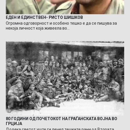
ЕДЕН И ЕДИНСТВЕН- РИСТО ШИШКОВ
Огромна одговорност и особено тешко е да се пишува за
некоја личност која живеела во…
80 ГОДИНИ ОД ПОЧЕТОКОТ НА ГРАЃАНСКАТА ВОЈНА ВО
ГРЦИЈА
Додека светот уште ги лечел тешките рани од Втората