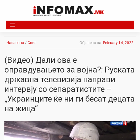
Skip
to
content
Насловна
/
Свет
Објавено на:
February 14, 2022
(Видео) Дали ова е
оправдувањето за војна?: Руската
државна телевизија направи
интервју со сепаратистите –
„Украинците ќе ни ги бесат децата
на жица“