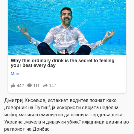
Дмитриј Кисељов, истакнат водител познат како
„говорник на Путин“, ја искористи својата неделна
информативна емисија за да пласира тврдења дека
Украина „мачела и дивјачки убила“ илјадници цивили во
регионот на Донбас.