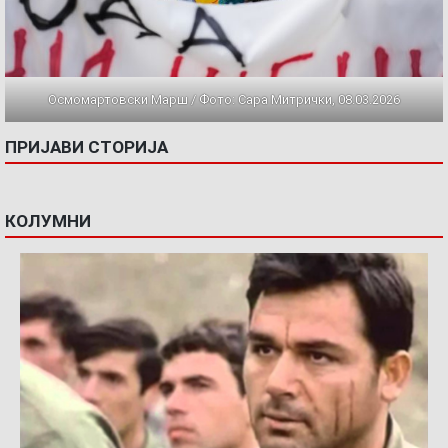
Осмомартовски Марш / Фото: Сара Митрички, 08.03.2026
ПРИЈАВИ СТОРИЈА
КОЛУМНИ