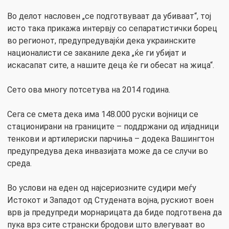
Во делот насловен „се подготвуваат да убиваат“, тој
исто така прикажа интервју со сепаратистички борец
во регионот, предупредувајќи дека украинските
националисти се заканиле дека „ќе ги убијат и
искасапат сите, а нашите деца ќе ги обесат на жица“.
Сето ова многу потсетува на 2014 година.
Сега се смета дека има 148.000 руски војници се
стационирани на границите – поддржани од илјадници
тенкови и артилериски парчиња – додека Вашингтон
предупредува дека инвазијата може да се случи во
среда.
Во услови на еден од најсериозните судири меѓу
Истокот и Западот од Студената војна, рускиот воен
врв ја предупреди морнарицата да биде подготвена да
пука врз сите странски бродови што влегуваат во