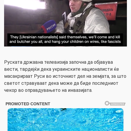
Руската државна телевизија започна да објавува
вести, тврдејќи дека украинските националисти ќе
масакрираат Руси во источниот дел на земјата, за што
светот стравуваат дека може да биде последниот
чекор во оправдувањето на инвазијата.