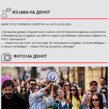
ИЗЈАВА НА ДЕНОТ
МАРК РУТЕ, ГЕНЕРАЛЕН СЕКРЕТАР НА НАТО, 03.03.2026
„Последниве денови гледаме колку е важно сите 32 сојузнички држави, вклучително
и Македонија да се здружат, да работат заедно и да обезбедат колективна одбрана на
НАТО територијата.“
„ ...Навистина ми е чест што сум овде. Ви посакувам сè најдобро. Останете безбедни –
и чувајте нè безбедни“ - порача Руте од касарната „Илинден“.
ФОТО НА ДЕНОТ