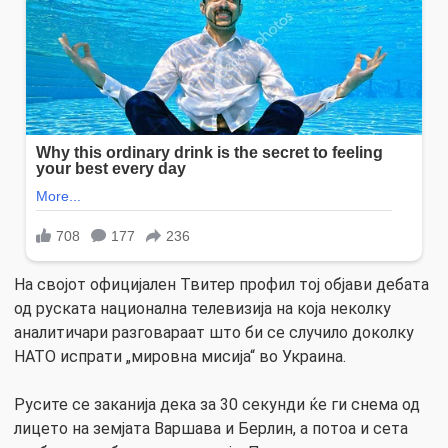
На својот официјален Твитер профил тој објави дебата
од руската национална телевизија на која неколку
аналитичари разговараат што би се случило доколку
НАТО испрати „мировна мисија“ во Украина.
Русите се заканија дека за 30 секунди ќе ги снема од
лицето на земјата Варшава и Берлин, а потоа и сета