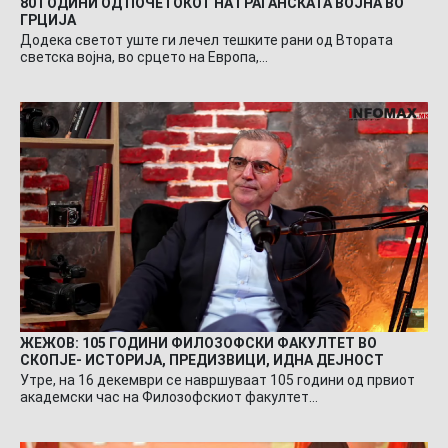
80 ГОДИНИ ОД ПОЧЕТОКОТ НА ГРАЃАНСКАТА ВОЈНА ВО
ГРЦИЈА
Додека светот уште ги лечел тешките рани од Втората
светска војна, во срцето на Европа,…
ЖЕЖОВ: 105 ГОДИНИ ФИЛОЗОФСКИ ФАКУЛТЕТ ВО
СКОПЈЕ- ИСТОРИЈА, ПРЕДИЗВИЦИ, ИДНА ДЕЈНОСТ
Утре, на 16 декември се навршуваат 105 години од првиот
академски час на Филозофскиот факултет…