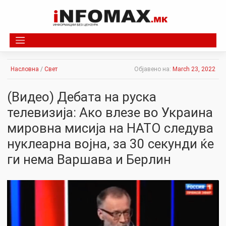
Skip
to
content
Насловна
/
Свет
Објавено на:
March 23, 2022
(Видео) Дебата на руска
телевизија: Ако влезе во Украина
мировна мисија на НАТО следува
нуклеарна војна, за 30 секунди ќе
ги нема Варшава и Берлин