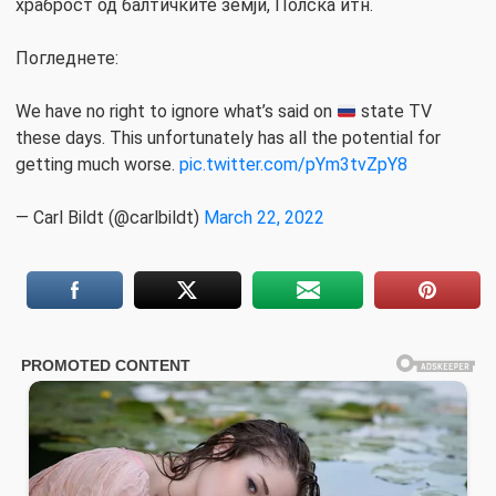
храброст од балтичките земји, Полска итн.
Погледнете:
We have no right to ignore what’s said on
state TV
these days. This unfortunately has all the potential for
getting much worse.
pic.twitter.com/pYm3tvZpY8
— Carl Bildt (@carlbildt)
March 22, 2022