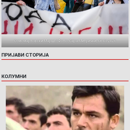
Осмомартовски Марш / Фото: Сара Митрички, 08.03.2026
ПРИЈАВИ СТОРИЈА
КОЛУМНИ