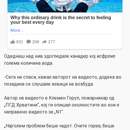
Одеднаш над нив здогледале канадер кој исфрлил
голема количина вода.
-Сега не спаси, кажал авторот на видеото, додека во
позадина се слушале извици на возбуда.
Автор на видеото е Клемен Горуп, пожарникар од
„ПГД Хрватини“, кој ги опишал околностите во кои е
направено видеото за „N1“.
„Најголем проблем беше чадот. Очите гореа, беше