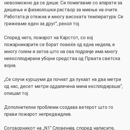
невозможно да се дише. Си помагавме со апарати за
дишење и физиолошки раствор за миење на очите.
Работата ја отежна и многу високата температура. Се
грижевме еден за друг“, рекол тој.
Според него, пожарот на Карстот, со кој
пожарникарите се борат повеќе од една недела, е
многу голем и затоа што на ова подрачје има многу
неексплодирани убојни средства од Првата светска
војна.
„Се случи куршуми да почнат да пукаат на два метри
од нас, десет метри оддалечена мина експлодираше“,
опишал тој.
Дополнителни проблеми создава ветерот што го
прави пожарот непредвидлив.
Соговорникот на „N1“ Словенија, според написите,