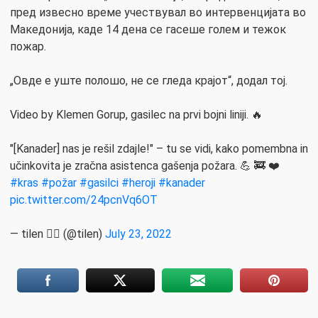
пред извесно време учествувал во интервенцијата во
Македонија, каде 14 дена се гасеше голем и тежок
пожар.
„Овде е уште полошо, не се гледа крајот“, додал тој.
Video by Klemen Gorup, gasilec na prvi bojni liniji. 🔥
"[Kanader] nas je rešil zdajle!" – tu se vidi, kako pomembna in
učinkovita je zračna asistenca gašenja požara. 💪 🚒 ❤️
#kras
#požar
#gasilci
#heroji
#kanader
pic.twitter.com/24pcnVq6OT
— tilen 🧟‍♂️ (@tilen)
July 23, 2022