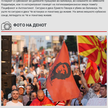
го бараат и среќаваат во далеките прашуми во Боливија, во кањоните на небеските
Кордиљери, кои го наткрилуваат ланецот на латиноамерикански земји помеѓу
Пацификот и Антлантикот. Сигурно е дека Ернесто Гевара е убиен во Боливија. Но
уште по сигурно е дека Че останува и понатаму да живее. На вечно жешкото кубанско
сонце, легендата за Че и понатаму живее.
ФОТО НА ДЕНОТ