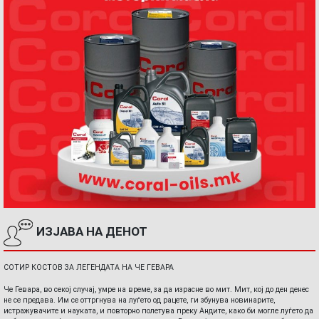
ИЗЈАВА НА ДЕНОТ
СОТИР КОСТОВ ЗА ЛЕГЕНДАТА НА ЧЕ ГЕВАРА
Че Гевара, во секој случај, умре на време, за да израсне во мит. Мит, кој до ден денес
не се предава. Им се оттргнува на луѓето од рацете, ги збунува новинарите,
истражувачите и науката, и повторно полетува преку Андите, како би могле луѓето да