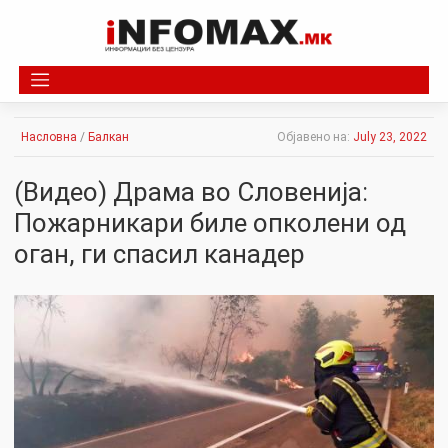
Skip
to
content
Насловна
/
Балкан
Објавено на:
July 23, 2022
(Видео) Драма во Словенија:
Пожарникари биле опколени од
оган, ги спасил канадер