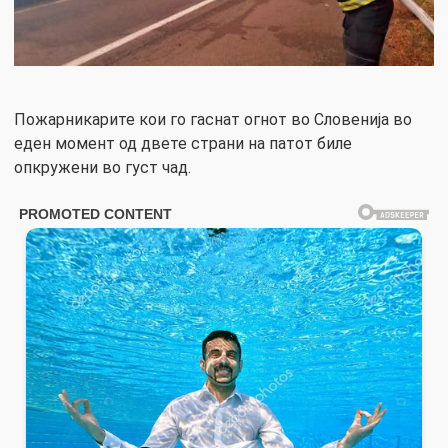
Пожарникарите кои го гаснат огнот во Словенија во
еден момент од двете страни на патот биле
опкружени во густ чад.