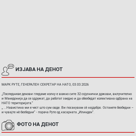
ИЗЈАВА НА ДЕНОТ
МАРК РУТЕ, ГЕНЕРАЛЕН СЕКРЕТАР НА НАТО, 03.03.2026
„Последниве денови гледаме колку е важно сите 32 сојузнички држави, вклучително
и Македонија да се здружат, да работат заедно и да обезбедат колективна одбрана на
НАТО територијата.“
„ ...Навистина ми е чест што сум овде. Ви посакувам сè најдобро. Останете безбедни –
и чувајте нè безбедни“ - порача Руте од касарната „Илинден“.
ФОТО НА ДЕНОТ