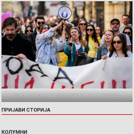
Осмомартовски Марш / Фото: Сара Митрички, 08.03.2026
ПРИЈАВИ СТОРИЈА
КОЛУМНИ