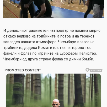
И денешниот раокметен натпревар не помина мирно
откако најпрво на трибините, а потоа и на теренот
завладеа напната атмосфера. Чкембари влегоа на
трибините, додека Комити влетаа на теренот со
факели и фрлаа по играчите на Еурофарм Пелистер.
Чкембари од друга страна фрлаа со димни бомби.