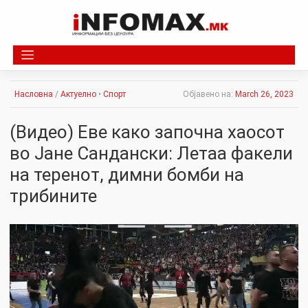
Skip
to
content
Насловна
/
Актуелно
•
Спорт
Објавено на:
March 26, 2023
(Видео) Еве како започна хаосот
во Јане Сандански: Летаа факели
на теренот, димни бомби на
трибините