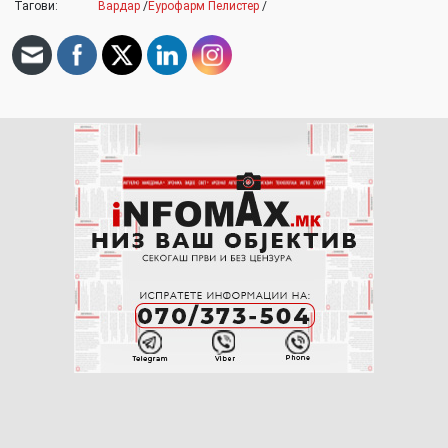
Тагови:
Вардар
/
Еурофарм Пелистер
/