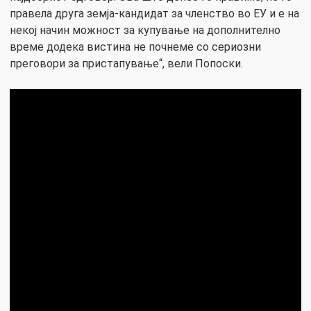
правела друга земја-кандидат за членство во ЕУ и е на
некој начин можност за купување на дополнително
време додека вистина не почнеме со сериозни
преговори за пристапување“, вели Попоски.