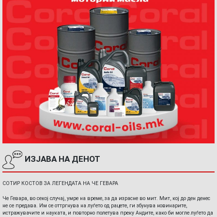
ИЗЈАВА НА ДЕНОТ
СОТИР КОСТОВ ЗА ЛЕГЕНДАТА НА ЧЕ ГЕВАРА
Че Гевара, во секој случај, умре на време, за да израсне во мит. Мит, кој до ден денес
не се предава. Им се оттргнува на луѓето од рацете, ги збунува новинарите,
истражувачите и науката, и повторно полетува преку Андите, како би могле луѓето да