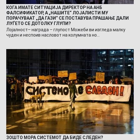
КОГА ИМАТЕ СИТУАЦИЈА ДИРЕКТОР НА АНБ
ФАЛСИФИКАТОР, А „НАШИТЕ“ ЛОЈАЛИСТИ МУ
ПОРАЧУВААТ „ДА ГАЗИ“ СЕ ПОСТАВУВА ПРАШАЊЕ ДАЛИ
ЛУЃЕТО СЕ ДОТОЛКУ ГЛУПИ?
Лојалност– награда – глупост Можеби ви изгледа малку
чуден и неспоив насловот на колумната но…
ЗОШТО МОРА СИСТЕМОТ ДА БИДЕ СЛЕДЕН?