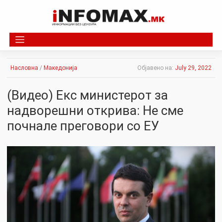
Skip
to
content
Насловна
/
Македонија
Објавено на:
July 29, 2022
(Видео) Екс министерот за
надворешни открива: Не сме
почнале преговори со ЕУ