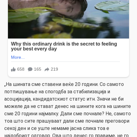
„На шината сме ставени веќе 20 години. Со самото
потпишување на спогодба за стабилизација и
асоцијација, кандидатскиот статус итн. Значи не би
можеле да не стават денес на шините кога на шините
сме 20 години најмалку. Дали сме почнале? Не, самото
тоа што сите прашуваат дали сме почнале преговори
секој ден и се уште немаме јасна слика тоа е
најдобриот одговор. Ова што денес го правиме, не го