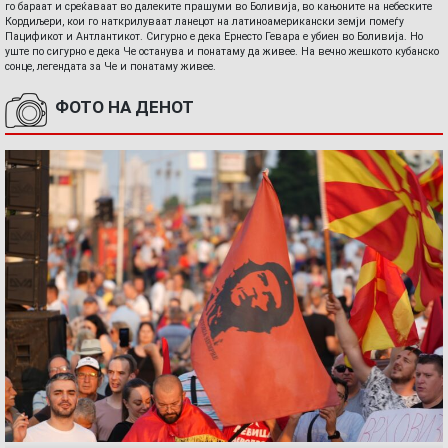
го бараат и среќаваат во далеките прашуми во Боливија, во кањоните на небеските
Кордиљери, кои го наткрилуваат ланецот на латиноамерикански земји помеѓу
Пацификот и Антлантикот. Сигурно е дека Ернесто Гевара е убиен во Боливија. Но
уште по сигурно е дека Че останува и понатаму да живее. На вечно жешкото кубанско
сонце, легендата за Че и понатаму живее.
ФОТО НА ДЕНОТ