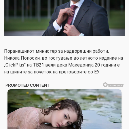
Поранешниот министер за надворешни работи,
Никола Попоски, во гостување во летното издание на
„ClickPlus“ на ТВ21 вели дека Македонија 20 години е
на шините за почеток на преговорите со ЕУ.