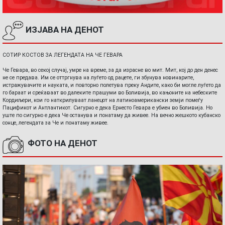
ИЗЈАВА НА ДЕНОТ
СОТИР КОСТОВ ЗА ЛЕГЕНДАТА НА ЧЕ ГЕВАРА
Че Гевара, во секој случај, умре на време, за да израсне во мит. Мит, кој до ден денес
не се предава. Им се оттргнува на луѓето од рацете, ги збунува новинарите,
истражувачите и науката, и повторно полетува преку Андите, како би могле луѓето да
го бараат и среќаваат во далеките прашуми во Боливија, во кањоните на небеските
Кордиљери, кои го наткрилуваат ланецот на латиноамерикански земји помеѓу
Пацификот и Антлантикот. Сигурно е дека Ернесто Гевара е убиен во Боливија. Но
уште по сигурно е дека Че останува и понатаму да живее. На вечно жешкото кубанско
сонце, легендата за Че и понатаму живее.
ФОТО НА ДЕНОТ