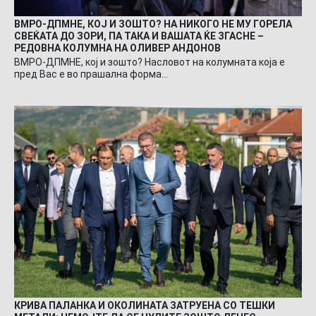
ВМРО-ДПМНЕ, КОЈ И ЗОШТО? НА НИКОГО НЕ МУ ГОРЕЛА
СВЕЌАТА ДО ЗОРИ, ПА ТАКА И ВАШАТА ЌЕ ЗГАСНЕ –
РЕДОВНА КОЛУМНА НА ОЛИВЕР АНДОНОВ
ВМРО-ДПМНЕ, кој и зошто? Насловот на колумната која е
пред Вас е во прашална форма…
КРИВА ПАЛАНКА И ОКОЛИНАТА ЗАТРУЕНА СО ТЕШКИ