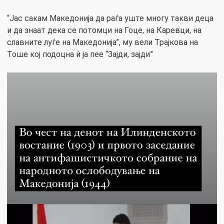
“Јас сакам Македонија да раѓа уште многу такви деца
и да знаат дека се потомци на Гоце, на Каревци, на
славните луѓе на Македонија”, му вели Трајкова на
Тоше кој подоцна ѝ ја пее “Зајди, зајди”