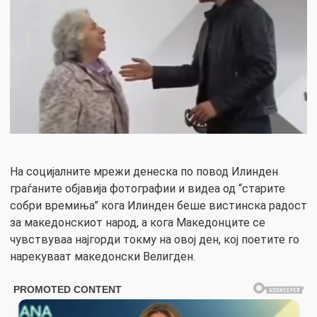
На социјалните мрежи денеска по повод Илинден
граѓаните објавија фотографии и видеа од “старите
собри времиња” кога Илинден беше вистинска радост
за македонскиот народ, а кога Македонците се
чувствуваа најгорди токму на овој ден, кој поетите го
нарекуваат македонски Велигден.