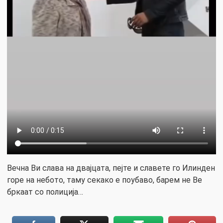
Вечна Ви слава на двајцата, пејте и славете го Илинден
горе на небото, таму секако е поубаво, барем не Ве
бркаат со полиција…