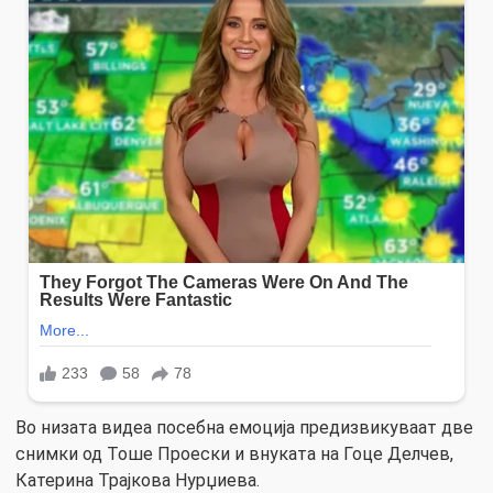
Во низата видеа посебна емоција предизвикуваат две
снимки од Тоше Проески и внуката на Гоце Делчев,
Катерина Трајкова Нурџиева.