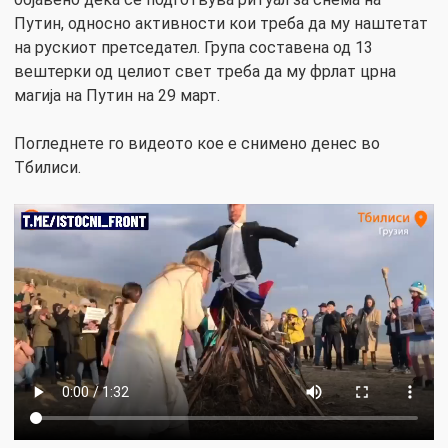
Путин, односно активности кои треба да му наштетат
на рускиот претседател. Група составена од 13
вештерки од целиот свет треба да му фрлат црна
магија на Путин на 29 март.
Погледнете го видеото кое е снимено денес во
Тбилиси.