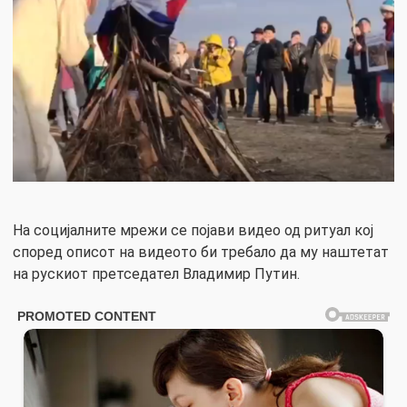
На социјалните мрежи се појави видео од ритуал кој
според описот на видеото би требало да му наштетат
на рускиот претседател Владимир Путин.