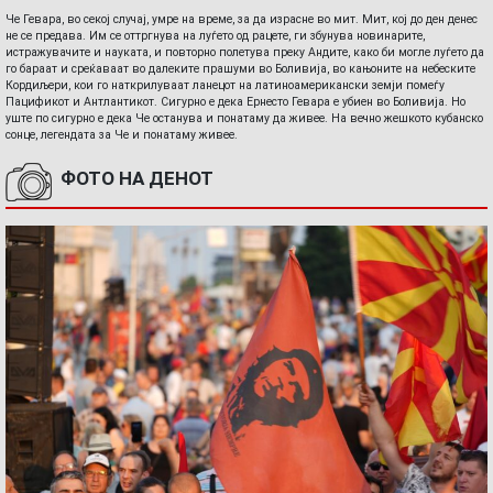
Че Гевара, во секој случај, умре на време, за да израсне во мит. Мит, кој до ден денес
не се предава. Им се оттргнува на луѓето од рацете, ги збунува новинарите,
истражувачите и науката, и повторно полетува преку Андите, како би могле луѓето да
го бараат и среќаваат во далеките прашуми во Боливија, во кањоните на небеските
Кордиљери, кои го наткрилуваат ланецот на латиноамерикански земји помеѓу
Пацификот и Антлантикот. Сигурно е дека Ернесто Гевара е убиен во Боливија. Но
уште по сигурно е дека Че останува и понатаму да живее. На вечно жешкото кубанско
сонце, легендата за Че и понатаму живее.
ФОТО НА ДЕНОТ