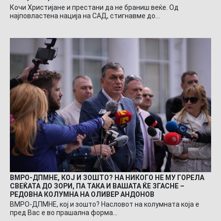
Кочи Христијане и престани да не браниш веќе. Од
најповластена нација на САД, стигнавме до…
ВМРО-ДПМНЕ, КОЈ И ЗОШТО? НА НИКОГО НЕ МУ ГОРЕЛА
СВЕЌАТА ДО ЗОРИ, ПА ТАКА И ВАШАТА ЌЕ ЗГАСНЕ –
РЕДОВНА КОЛУМНА НА ОЛИВЕР АНДОНОВ
ВМРО-ДПМНЕ, кој и зошто? Насловот на колумната која е
пред Вас е во прашална форма…