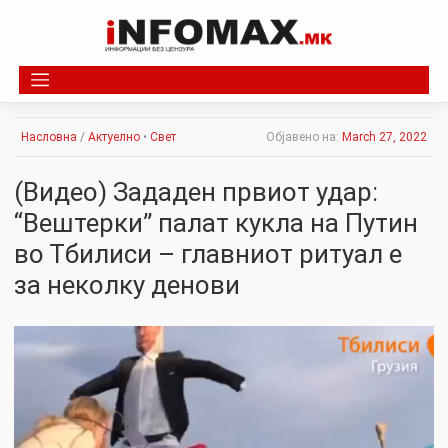
Skip
to
content
Насловна
/
Актуелно
•
Свет
Објавено на:
March 27, 2022
(Видео) Зададен првиот удар:
“Вештерки” палат кукла на Путин
во Тбилиси – главниот ритуал е
за неколку денови