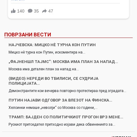
ПОВРЗАНИ ВЕСТИ
НАЈЧЕВСКА: МИЦКО НÈ ТУРНА КОН ПУТИН
Мицко нè турна кон Путин, искоментира на…
„ФАЈНЕНШЛ ТАЈМС“: МОСКВА ИМА ПЛАН ЗА НАПАД…
Москва има детален план за напад на…
(ВИДЕО) НЕРЕДИ ВО ТБИЛИСИ, СЕ СУДРИЈА
ПОЛИЦИЈАТА…
Демонстрантите кои вечерва повторно протестираа пред зградата…
ПУТИН НАЈАВИ ОДГОВОР ЗА ВЛЕЗОТ НА ФИНСКА…
Хелсинки немаше „неволји“ со Москва со години,…
ТРАМП: БАЈДЕН СО ПОЛИТИЧКИОТ ПРОГОН ВРЗ МЕНЕ…
Рускиот претседател претходно изјави дека обвинението за…