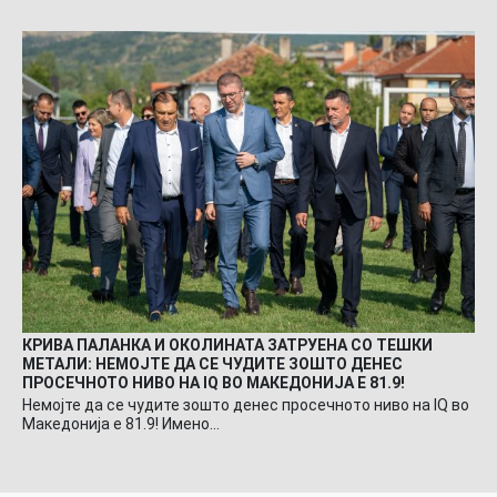
КРИВА ПАЛАНКА И ОКОЛИНАТА ЗАТРУЕНА СО ТЕШКИ
МЕТАЛИ: НЕМОЈТЕ ДА СЕ ЧУДИТЕ ЗОШТО ДЕНЕС
ПРОСЕЧНОТО НИВО НА IQ ВО МАКЕДОНИЈА Е 81.9!
Немојте да се чудите зошто денес просечното ниво на IQ во
Македонија е 81.9! Имено…