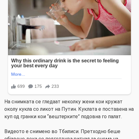
На снимката се гледаат неколку жени кои кружат
околу кукла со ликот на Путин. Куклата е поставена на
куп од гранки кои “вештерките” подовна го палат.
Видеото е снимено во Тбилиси. Претходно беше
објавено дека се подготвува ритуал за снема на