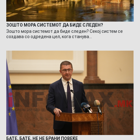
ЗОШТО МОРА СИСТЕМОТ ДА БИДЕ СЛЕДЕН?
Зошто мора системот да биде следен? Секој систем се
создава со одредена цел, кога станува…
БАТЕ, БАТЕ, НЕ НЕ БРАНИ ПОВЕЌЕ