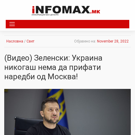
Skip
to
content
Насловна
/
Свет
Објавено на:
November 28, 2022
(Видео) Зеленски: Украина
никогаш нема да прифати
наредби од Москва!