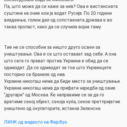
Па, што може да се каже за нив? Ова е вистинската
суштина на оние кои ја водат Русија. По 20 години
владеење, голем дел од сопствената држава е во
таква пропаст, како да се случила војна таму.
Тие не се способни за ништо друго освен за
уништување. Ова е се што оставаат зад себе. А она
што сега го прават против Украина е обид да се
одмаздат. Да се ​​одмаздат за тоа што Украинците
постојано се бранеле од нив.
Украина никогаш нема да биде место за уништување.
Украина никогаш нема да прифати наредби од овие
“другари” од Москва. Ќе направиме се за да го
вратиме секој објект, секоја куќа, секое претпријатие
уништено од окупаторите, истакна Зеленски.
ЛИНК од видеото на Фејсбук.