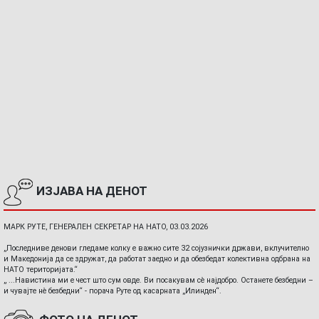
ИЗЈАВА НА ДЕНОТ
МАРК РУТЕ, ГЕНЕРАЛЕН СЕКРЕТАР НА НАТО, 03.03.2026
„Последниве денови гледаме колку е важно сите 32 сојузнички држави, вклучително
и Македонија да се здружат, да работат заедно и да обезбедат колективна одбрана на
НАТО територијата.“
„ ...Навистина ми е чест што сум овде. Ви посакувам сè најдобро. Останете безбедни –
и чувајте нè безбедни“ - порача Руте од касарната „Илинден“.