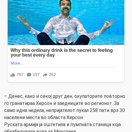
– Денес, како и секој друг ден, окупаторите повторно
го гранатираа Херсон и заедниците во регионот. За
само една недела, непријателот пукал 258 пати врз 30
населени места во областа Херсон.
Руската армија ја оштетила и пумпната станица која
обезбедувала вода за Миколаев.