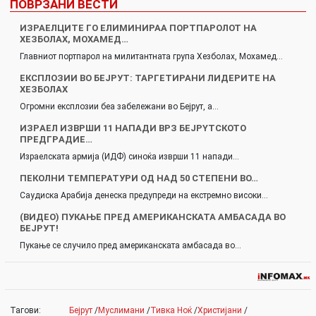
ПОВРЗАНИ ВЕСТИ
ИЗРАЕЛЦИТЕ ГО ЕЛИМИНИРАА ПОРТПАРОЛОТ НА
ХЕЗБОЛАХ, МОХАМЕД…
Главниот портпарол на милитантната група Хезболах, Мохамед…
EКCПЛОЗИИ ВО БЕЈРУТ: ТАРГЕТИРАНИ ЛИДЕРИТЕ НА
XЕЗБОЛАX
Огромни експлозии беа забележани во Бејрут, а…
ИЗPАЕЛ ИЗВPШИ 11 НАПАДИ ВРЗ БЕЈPYТCКОТО
ПРЕДГPАДИЕ…
Израелската армија (ИДФ) синоќа изврши 11 напади…
ПЕКОЛНИ ТЕМПЕРАТУРИ ОД НАД 50 СТЕПЕНИ ВО…
Саудиска Арабија денеска предупреди на екстремно високи…
(ВИДЕО) ПУКАЊЕ ПРЕД АМЕРИКАНСКАТА АМБАСАДА ВО
БЕЈРУТ!
Пукање се случило пред американската амбасада во…
Тагови:
Бејрут
/
Муслимани
/
Тивка Ноќ
/
Христијани
/