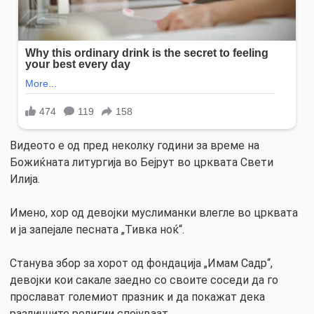
Видеото е од пред неколку години за време на
Божиќната литургија во Бејрут во црквата Свети
Илија.
Имено, хор од девојки муслиманки влегле во црквата
и ја запејале песната „Тивка ноќ“.
Станува збор за хорот од фондација „Имам Садр“,
девојки кои сакале заедно со своите соседи да го
прослават големиот празник и да покажат дека
различните религии спојуваат.