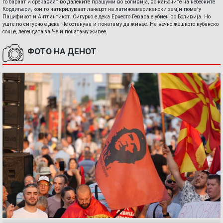
го бараат и среќаваат во далеките прашуми во Боливија, во кањоните на небеските
Кордиљери, кои го наткрилуваат ланецот на латиноамерикански земји помеѓу
Пацификот и Антлантикот. Сигурно е дека Ернесто Гевара е убиен во Боливија. Но
уште по сигурно е дека Че останува и понатаму да живее. На вечно жешкото кубанско
сонце, легендата за Че и понатаму живее.
ФОТО НА ДЕНОТ