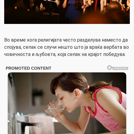
Во време кога религијата често разделува наместо да
спојува, сепак се случи нешто што ја враќа вербата во
човечноста и љубовта, која сепак на крајот победува.