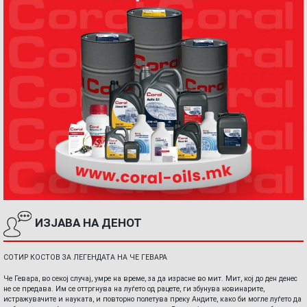
ИЗЈАВА НА ДЕНОТ
СОТИР КОСТОВ ЗА ЛЕГЕНДАТА НА ЧЕ ГЕВАРА
Че Гевара, во секој случај, умре на време, за да израсне во мит. Мит, кој до ден денес
не се предава. Им се оттргнува на луѓето од рацете, ги збунува новинарите,
истражувачите и науката, и повторно полетува преку Андите, како би могле луѓето да