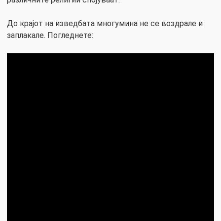
До крајот на изведбата многумина не се воздрале и
заплакале. Погледнете: