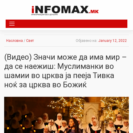
Skip
to
content
Насловна
/
Свет
Објавено на:
January 12, 2022
(Видео) Значи може да има мир –
да се наежиш: Муслиманки во
шамии во црква ја пееја Тивка
ноќ за црква во Божиќ