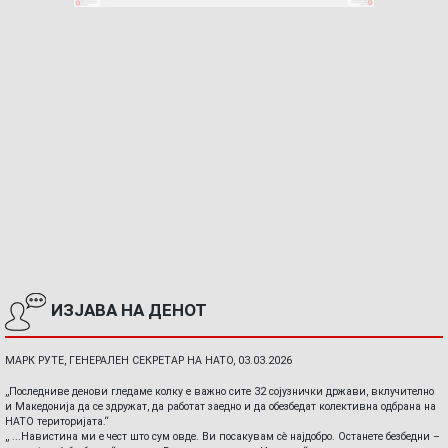
ИЗЈАВА НА ДЕНОТ
МАРК РУТЕ, ГЕНЕРАЛЕН СЕКРЕТАР НА НАТО, 03.03.2026
„Последниве денови гледаме колку е важно сите 32 сојузнички држави, вклучително
и Македонија да се здружат, да работат заедно и да обезбедат колективна одбрана на
НАТО територијата.“
„ ...Навистина ми е чест што сум овде. Ви посакувам сè најдобро. Останете безбедни –