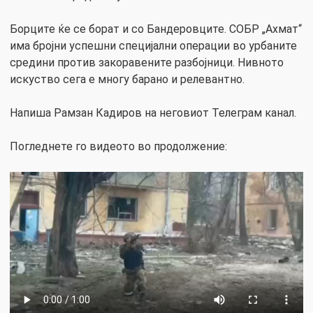
Борците ќе се борат и со Бандеровците. СОБР „Ахмат“
има бројни успешни специјални операции во урбаните
средини против закоравените разбојници. Нивното
искуство сега е многу барано и релевантно.
Напиша Рамзан Кадиров на неговиот Телеграм канал.
Погледнете го видеото во продолжение: