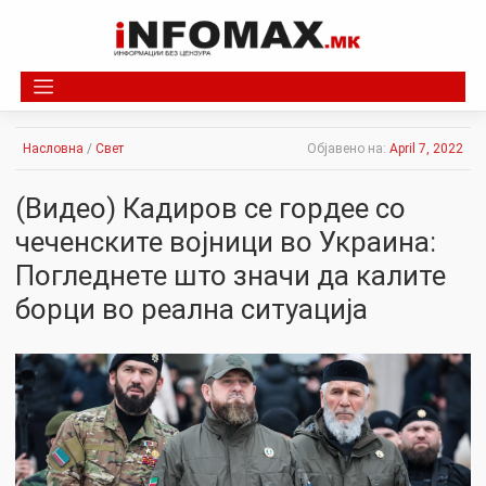
Skip
to
content
Насловна
/
Свет
Објавено на:
April 7, 2022
(Видео) Кадиров се гордее со
чеченските војници во Украина:
Погледнете што значи да калите
борци во реална ситуација