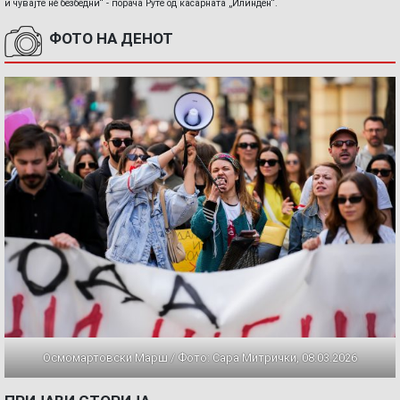
и чувајте нè безбедни“ - порача Руте од касарната „Илинден“.
ФОТО НА ДЕНОТ
Осмомартовски Марш / Фото: Сара Митрички, 08.03.2026