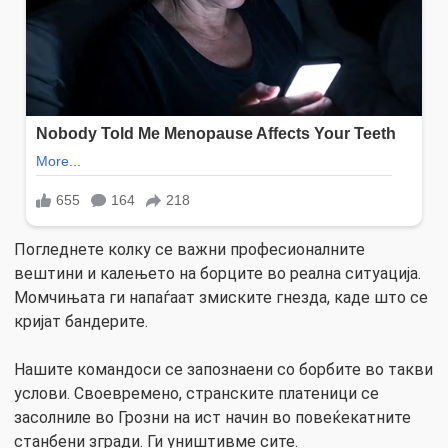
Погледнете колку се важни професионалните
вештини и калењето на борците во реална ситуација.
Момчињата ги напаѓаат змиските гнезда, каде што се
кријат бандерите.
Нашите командоси се запознаени со борбите во такви
услови. Своевремено, странските платеници се
засолниле во Грозни на ист начин во повеќекатните
станбени згради. Ги уништивме сите.