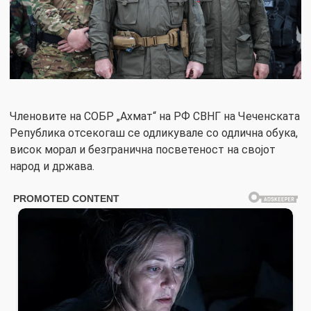
Членовите на СОБР „Ахмат“ на РФ СВНГ на Чеченската
Република отсекогаш се одликувале со одлична обука,
висок морал и безгранична посветеност на својот
народ и држава.