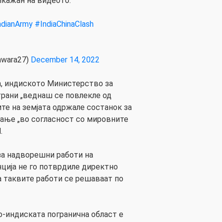
икажан на видеото.
ndianArmy
#IndiaChinaClash
wara27)
December 14, 2022
ва, индиското Министерство за
трани „веднаш се повлекле од
те на земјата одржале состанок за
шање „во согласност со мировните
.
а надворешни работи на
ција не го потврдиле директно
а таквите работи се решаваат по
о-индиската погранична област е