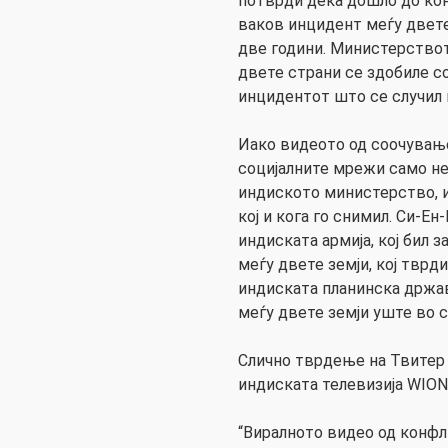
потврди дека дошло до кон
ваков инцидент меѓу двете
две години. Министерство
двете страни се здобиле с
инцидентот што се случил 
Иако видеото од соочување
социјалните мрежи само нек
индиското министерство, и 
кој и кога го снимил. Си-Ен
индиската армија, кој бил 
меѓу двете земји, кој тврд
индиската планинска држа
меѓу двете земји уште во 
Слично тврдење на Твитер 
индиската телевизија WION
“Виралното видео од конфл