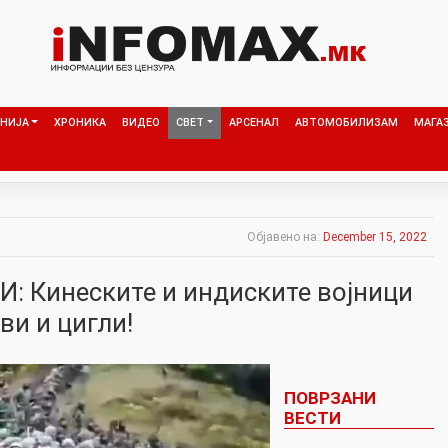
НИЈА
ХРОНИКА
ВИДЕО
СВЕТ
АРСЕНАЛ
АВТОМОБИЛИЗАМ
МАГА
Објавено на:
December 15, 2022
: Кинеските и индиските војници
ви и цигли!
ПОВРЗАНИ
ВЕСТИ