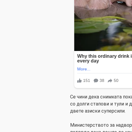
Се чини дека снимката пок
со долги стапови и тули и 
двете азиски суперсили.
Министерството за надвор