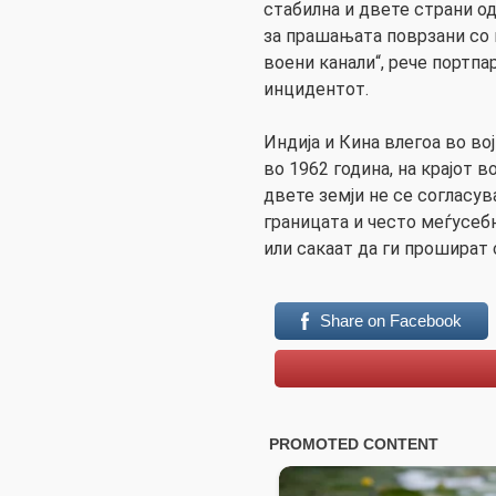
стабилна и двете страни о
за прашањата поврзани со 
воени канали“, рече портп
инцидентот.
Индија и Кина влегоа во во
во 1962 година, на крајот 
двете земји не се согласув
границата и често меѓусеб
или сакаат да ги прошират
Share on Facebook