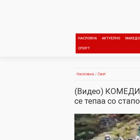
Skip
to
content
НАСЛОВНА
АКТУЕЛНО
МАКЕДО
СПОРТ
Насловна
/
Свет
(Видео) КОМЕДИИ
се тепаа со стапо