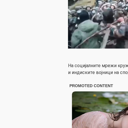
На социјалните мрежи круж
и индиските војници на спо