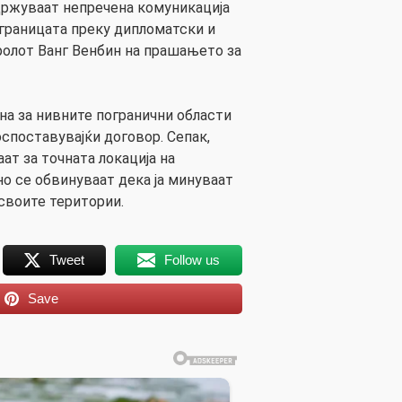
држуваат непречена комуникација
границата преку дипломатски и
аролот Ванг Венбин на прашањето за
јна за нивните погранични области
воспоставувајќи договор. Сепак,
аат за точната локација на
но се обвинуваат дека ја минуваат
 своите територии.
Tweet
Follow us
Save