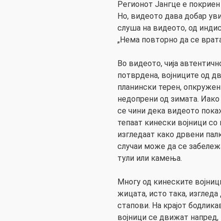
Регионот Јангце е покриен 
Но, видеото дава добар ув
слуша на видеото, од индис
„Нема повторно да се врата
Во видеото, чија автентичн
потврдена, војниците од дв
планински терен, опкружен
недопрени од зимата. Иако
се чини дека видеото пока
тепаат кинески војници со
изгледаат како дрвени пал
случаи може да се забележ
тули или камења.
Многу од кинеските војници
жицата, исто така, изгледа
стапови. На крајот бодлика
војници се движат напред,