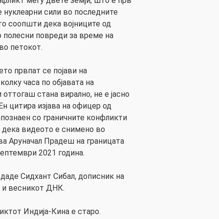
фликт меѓу двете земји, што е прв
 нуклеарни сили во последните
то соопшти дека војниците од
о полесни повреди за време на
во петокот.
то првпат се појави на
олку часа по објавата на
оттогаш стана вирално, не е јасно
-Ен цитира изјава на офицер од
запознаен со граничните конфликти
и дека видеото е снимено во
ва Аруначал Прадеш на границата
септември 2021 година.
даде Сидхант Сибал, дописник на
 и весникот ДНК.
иктот Индија-Кина е старо.