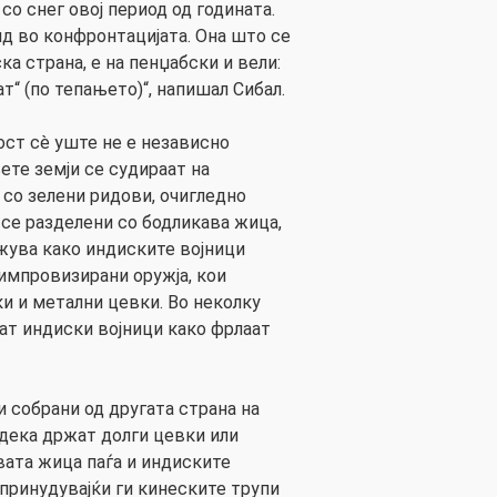
со снег овој период од годината.
ид во конфронтацијата. Она што се
ка страна, е на пенџабски и вели:
т“ (по тепањето)“, напишал Сибал.
ост сè уште не е независно
ете земји се судираат на
 со зелени ридови, очигледно
 се разделени со бодликава жица,
жува како индиските војници
 импровизирани оружја, кои
ки и метални цевки. Во неколку
ат индиски војници како фрлаат
 собрани од другата страна на
 дека држат долги цевки или
вата жица паѓа и индиските
 принудувајќи ги кинеските трупи