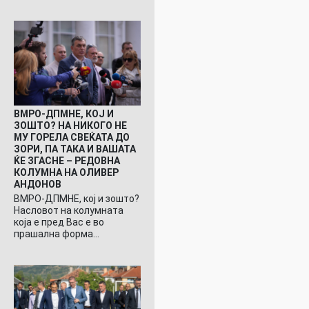
ВМРО-ДПМНЕ, КОЈ И
ЗОШТО? НА НИКОГО НЕ
МУ ГОРЕЛА СВЕЌАТА ДО
ЗОРИ, ПА ТАКА И ВАШАТА
ЌЕ ЗГАСНЕ – РЕДОВНА
КОЛУМНА НА ОЛИВЕР
АНДОНОВ
ВМРО-ДПМНЕ, кој и зошто?
Насловот на колумната
која е пред Вас е во
прашална форма…