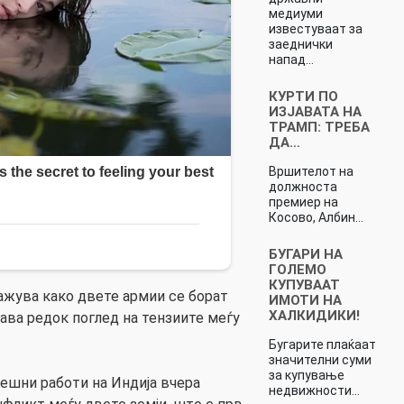
медиуми
известуваат за
заеднички
напад…
КУРТИ ПО
ИЗЈАВАТА НА
ТРАМП: ТРЕБА
ДА…
Вршителот на
должноста
премиер на
Косово, Албин…
БУГАРИ НА
ГОЛЕМО
КУПУВААТ
ажува како двете армии се борат
ИМОТИ НА
ХАЛКИДИКИ!
дава редок поглед на тензиите меѓу
Бугарите плаќаат
значителни суми
за купување
ешни работи на Индија вчера
недвижности…