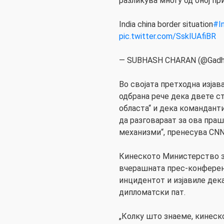
разликува многу од оној пр
India china border situation
#I
pic.twitter.com/SskIUAfiBR
— SUBHASH CHARAN (@Gadh
Во својата претходна изја
одбрана рече дека двете с
областа“ и дека команданти
да разговараат за ова пра
механизми“, пренесува CNN
Кинеското Министерство з
вчерашната прес-конферен
инцидентот и изјавиле дек
дипломатски пат.
„Колку што знаеме, кинеск