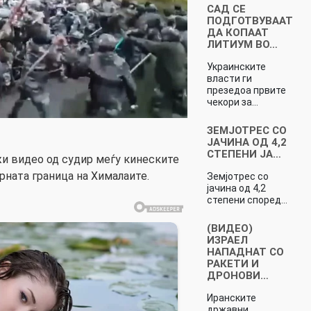
САД СЕ
ПОДГОТВУВААТ
ДА КОПААТ
ЛИТИУМ ВО…
Украинските
власти ги
презедоа првите
чекори за…
ЗЕМЈОТРЕС СО
ЈАЧИНА ОД 4,2
СТЕПЕНИ ЈА…
и видео од судир меѓу кинеските
рната граница на Хималаите.
Земјотрес со
јачина од 4,2
степени според…
(ВИДЕО)
ИЗРАЕЛ
НАПАДНАТ СО
РАКЕТИ И
ДРОНОВИ…
Иранските
државни