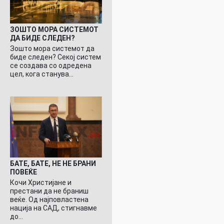
ЗОШТО МОРА СИСТЕМОТ
ДА БИДЕ СЛЕДЕН?
Зошто мора системот да
биде следен? Секој систем
се создава со одредена
цел, кога станува…
БАТЕ, БАТЕ, НЕ НЕ БРАНИ
ПОВЕЌЕ
Кочи Христијане и
престани да не браниш
веќе. Од најповластена
нација на САД, стигнавме
до…