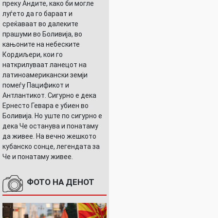
преку Андите, како би могле
луѓето да го бараат и
среќаваат во далеките
прашуми во Боливија, во
кањоните на небеските
Кордиљери, кои го
наткрилуваат ланецот на
латиноамерикански земји
помеѓу Пацификот и
Антлантикот. Сигурно е дека
Ернесто Гевара е убиен во
Боливија. Но уште по сигурно е
дека Че останува и понатаму
да живее. На вечно жешкото
кубанско сонце, легендата за
Че и понатаму живее.
ФОТО НА ДЕНОТ