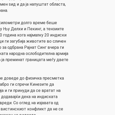
мен ѕид и да ја напуштат областа,
ана.
 километри долго време беше
у Њу Делхи и Пекинг, а тензиите
20 година кога најмалку 20 индиски
и ги загубија животите во сличен
за одбрана Рајнат Синг вчера ги
ката народна ослободителна армија
 ја преминат границата меѓу двете
е доведе до физичка пресметка
рабро ги спречи Кинезите да
а и ги принуди да се вратат на
, додавајќи дека на индиската
реди. Со оглед на изјавата од
 вистинскиот конфликт да не се