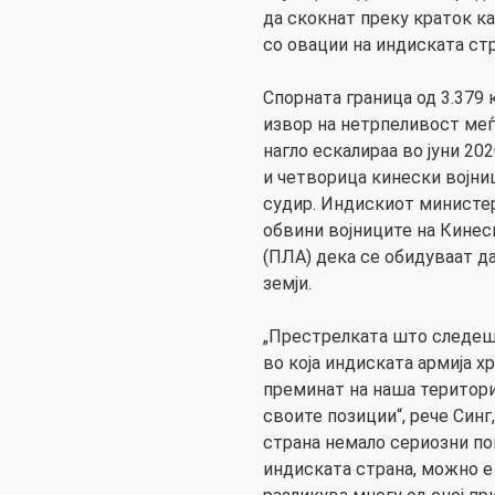
да скокнат преку краток ка
со овации на индиската стр
Спорната граница од 3.379
извор на нетрпеливост меѓ
нагло ескалираа во јуни 20
и четворица кинески војниц
судир. Индискиот министер 
обвини војниците на Кинес
(ПЛА) дека се обидуваат да
земји.
„Престрелката што следеш
во која индиската армија х
преминат на наша териториј
своите позиции“, рече Синг
страна немало сериозни пов
индиската страна, можно е