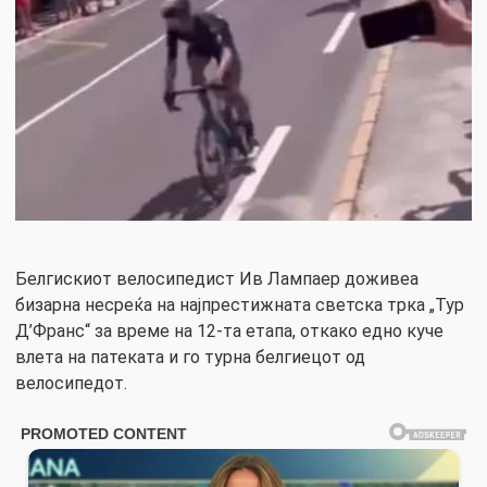
Белгискиот велосипедист Ив Лампаер доживеа
бизарна несреќа на најпрестижната светска трка „Тур
Д’Франс“ за време на 12-та етапа, откако едно куче
влета на патеката и го турна белгиецот од
велосипедот.