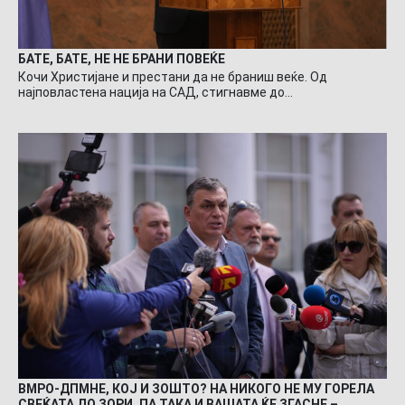
БАТЕ, БАТЕ, НЕ НЕ БРАНИ ПОВЕЌЕ
Кочи Христијане и престани да не браниш веќе. Од
најповластена нација на САД, стигнавме до…
ВМРО-ДПМНЕ, КОЈ И ЗОШТО? НА НИКОГО НЕ МУ ГОРЕЛА
СВЕЌАТА ДО ЗОРИ, ПА ТАКА И ВАШАТА ЌЕ ЗГАСНЕ –