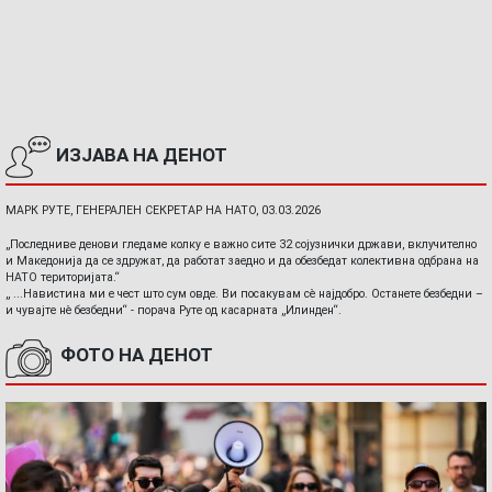
ИЗЈАВА НА ДЕНОТ
МАРК РУТЕ, ГЕНЕРАЛЕН СЕКРЕТАР НА НАТО, 03.03.2026
„Последниве денови гледаме колку е важно сите 32 сојузнички држави, вклучително
и Македонија да се здружат, да работат заедно и да обезбедат колективна одбрана на
НАТО територијата.“
„ ...Навистина ми е чест што сум овде. Ви посакувам сè најдобро. Останете безбедни –
и чувајте нè безбедни“ - порача Руте од касарната „Илинден“.
ФОТО НА ДЕНОТ