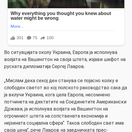
Во ситуацијата околу Украина, Европа ја исполнува
волјата на Вашингтон на своја штета, изјави шефот на
руската дипломатија Сергеј Лавров.
„Мислам дека секој ден станува се појасно колку е
слободен светот во кој полското раководство сака да
ја вклучи Украина, кога цела Европа, несомнено
потчинета на диктатите на Соединетите Американски
Држави, ја исполнува волјата на Вашингтон на
огромниот штета на сопствената економија и
нејзината социјална сфера“. Таков слободен свет има
своја цена“, рече Лавров на заедничката прес-