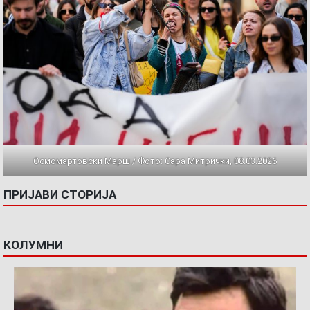
Осмомартовски Марш / Фото: Сара Митрички, 08.03.2026
ПРИЈАВИ СТОРИЈА
КОЛУМНИ