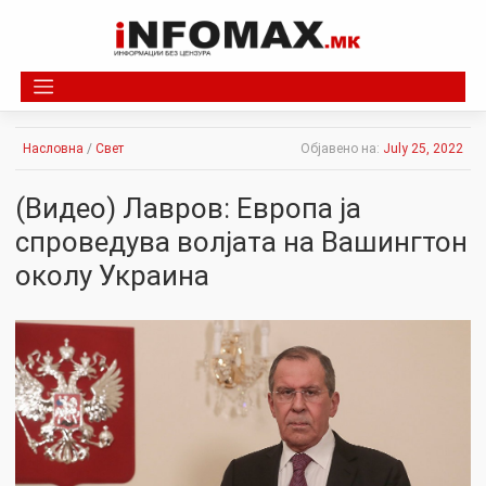
Skip
to
content
Насловна
/
Свет
Објавено на:
July 25, 2022
(Видео) Лавров: Европа ја
спроведува волјата на Вашингтон
околу Украина