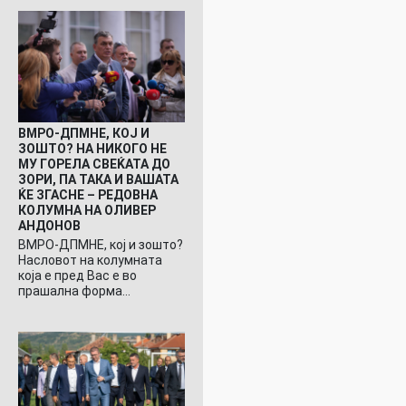
ВМРО-ДПМНЕ, КОЈ И
ЗОШТО? НА НИКОГО НЕ
МУ ГОРЕЛА СВЕЌАТА ДО
ЗОРИ, ПА ТАКА И ВАШАТА
ЌЕ ЗГАСНЕ – РЕДОВНА
КОЛУМНА НА ОЛИВЕР
АНДОНОВ
ВМРО-ДПМНЕ, кој и зошто?
Насловот на колумната
која е пред Вас е во
прашална форма…