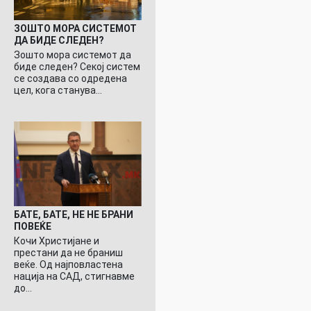
ЗОШТО МОРА СИСТЕМОТ
ДА БИДЕ СЛЕДЕН?
Зошто мора системот да
биде следен? Секој систем
се создава со одредена
цел, кога станува…
БАТЕ, БАТЕ, НЕ НЕ БРАНИ
ПОВЕЌЕ
Кочи Христијане и
престани да не браниш
веќе. Од најповластена
нација на САД, стигнавме
до…