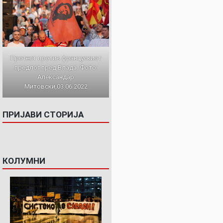
Протест против францускиот
предлог пред Влада. Фото:
Александар
Митовски,03.06.2022
ПРИЈАВИ СТОРИЈА
КОЛУМНИ