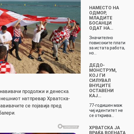
НАМЕСТО НА
ОДМОР,
МЛАДИТЕ
БОСАНЦИ
ОДАТ НА…
Значително
повисоките плати
за истата работа,
но…
ДЕДО-
МОНСТРУМ,
КОЈ ГИ
СИЛУВАЛ
ВНУЦИТЕ
ОСТАВЕНИ
 навивачи продолжи и денеска.
КАЈ…
денешниот натпревар Хрватска-
авивачите се појавија пред
77-годишен маж
чиј идентитет не
балери.
се открива…
ХРВАТСКА ЈА
ВРАЌА ВОЕНАТА