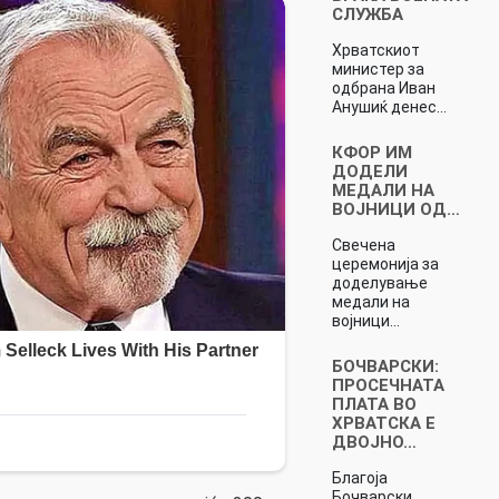
СЛУЖБА
Хрватскиот
министер за
одбрана Иван
Анушиќ денес…
КФОР ИМ
ДОДЕЛИ
МЕДАЛИ НА
ВОЈНИЦИ ОД…
Свечена
церемонија за
доделување
медали на
војници…
БОЧВАРСКИ:
ПРОСЕЧНАТА
ПЛАТА ВО
ХРВАТСКА Е
ДВОЈНО…
Благоја
Бочварски,