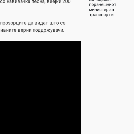
со навивачка песна, веејќи 200
поранешниот
министер за
транспорт и…
а прозорците да видат што се
 нивните верни поддржувачи.