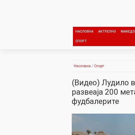
Skip
to
content
НАСЛОВНА
АКТУЕЛНО
МАКЕДО
СПОРТ
Насловна
/
Спорт
(Видео) Лудило 
развеаја 200 мет
фудбалерите