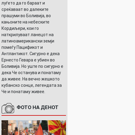
луѓето да го бараат и
среќаваат во далеките
прашуми во Боливија, во
кањоните на небеските
Кордиљери, кои го
наткрилуваат ланецот на
латиноамерикански земји
помеѓу Пацификот и
Антлантикот. Сигурно е дека
Ернесто Гевара е убиен во
Боливија. Но уште по сигурно е
дека Че останува и понатаму
да живее. На вечно жешкото
кубанско сонце, легендата за
Че и понатаму живее.
ФОТО НА ДЕНОТ