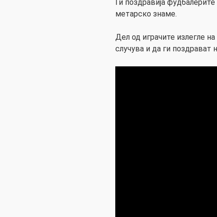
Ги поздравија фудбалерите 
метарско знаме.
Дел од играчите излегле н
случува и да ги поздрават