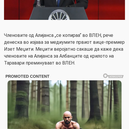
Членовите од Алијанса „се копираа“ во ВЛЕН, рече
денеска во изјава за медиумите првиот вице-премиер
Изет Меџити. Меџити веројатно сакаше да каже дека
членовите на Алијанса за Албанците од крилото на
Таравари преминуваат во ВЛЕН.