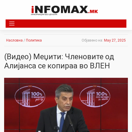
Skip
to
content
Насловна
/
Политика
Објавено на:
May 27, 2025
(Видео) Меџити: Членовите од
Алијанса се копираа во ВЛЕН