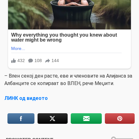
– Влен секој ден расте, еве и членовите на Алијанса за
Албанците се копираат во ВЛЕН, рече Меџити.
ЛИНК од видеото