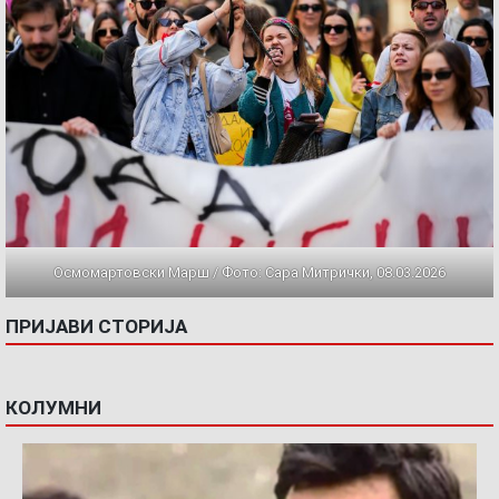
Осмомартовски Марш / Фото: Сара Митрички, 08.03.2026
ПРИЈАВИ СТОРИЈА
КОЛУМНИ