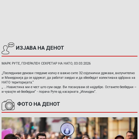
ИЗЈАВА НА ДЕНОТ
МАРК РУТЕ, ГЕНЕРАЛЕН СЕКРЕТАР НА НАТО, 03.03.2026
„Последниве денови гледаме колку е важно сите 32 сојузнички држави, вклучително
и Македонија да се здружат, да работат заедно и да обезбедат колективна одбрана на
НАТО територијата.“
„ ...Навистина ми е чест што сум овде. Ви посакувам сè најдобро. Останете безбедни –
и чувајте нè безбедни“ - порача Руте од касарната „Илинден“.
ФОТО НА ДЕНОТ