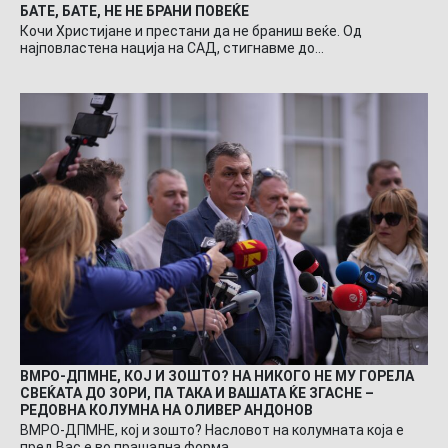
БАТЕ, БАТЕ, НЕ НЕ БРАНИ ПОВЕЌЕ
Кочи Христијане и престани да не браниш веќе. Од
најповластена нација на САД, стигнавме до…
ВМРО-ДПМНЕ, КОЈ И ЗОШТО? НА НИКОГО НЕ МУ ГОРЕЛА
СВЕЌАТА ДО ЗОРИ, ПА ТАКА И ВАШАТА ЌЕ ЗГАСНЕ –
РЕДОВНА КОЛУМНА НА ОЛИВЕР АНДОНОВ
ВМРО-ДПМНЕ, кој и зошто? Насловот на колумната која е
пред Вас е во прашална форма…