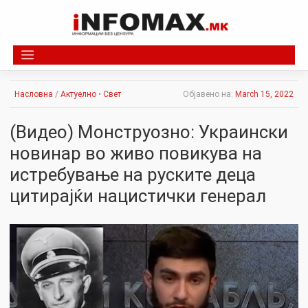
Skip
to
content
Насловна
/
Актуелно
•
Свет
Објавено на:
March 15, 2022
(Видео) Монструозно: Украински
новинар во живо повикува на
истребување на руските деца
цитирајќи нацистички генерал