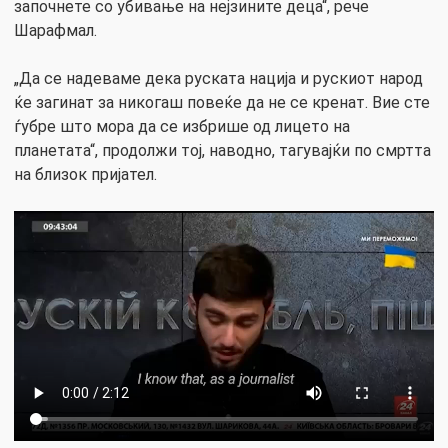
започнете со убивање на нејзините деца“, рече
Шарафмал.
„Да се надеваме дека руската нација и рускиот народ
ќе загинат за никогаш повеќе да не се кренат. Вие сте
ѓубре што мора да се избрише од лицето на
планетата“, продолжи тој, наводно, тагувајќи по смртта
на близок пријател.