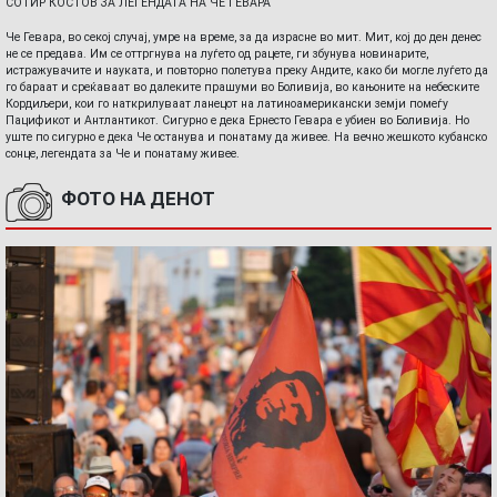
СОТИР КОСТОВ ЗА ЛЕГЕНДАТА НА ЧЕ ГЕВАРА
Че Гевара, во секој случај, умре на време, за да израсне во мит. Мит, кој до ден денес
не се предава. Им се оттргнува на луѓето од рацете, ги збунува новинарите,
истражувачите и науката, и повторно полетува преку Андите, како би могле луѓето да
го бараат и среќаваат во далеките прашуми во Боливија, во кањоните на небеските
Кордиљери, кои го наткрилуваат ланецот на латиноамерикански земји помеѓу
Пацификот и Антлантикот. Сигурно е дека Ернесто Гевара е убиен во Боливија. Но
уште по сигурно е дека Че останува и понатаму да живее. На вечно жешкото кубанско
сонце, легендата за Че и понатаму живее.
ФОТО НА ДЕНОТ