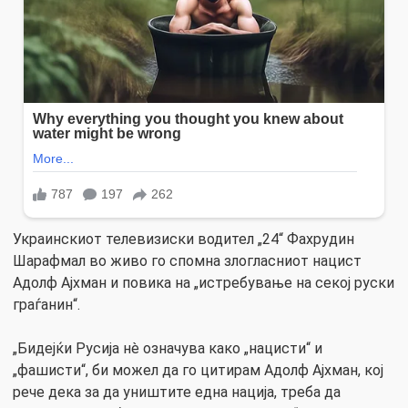
Украинскиот телевизиски водител „24“ Фахрудин
Шарафмал во живо го спомна злогласниот нацист
Адолф Ајхман и повика на „истребување на секој руски
граѓанин“.
„Бидејќи Русија нè означува како „нацисти“ и
„фашисти“, би можел да го цитирам Адолф Ајхман, кој
рече дека за да уништите една нација, треба да