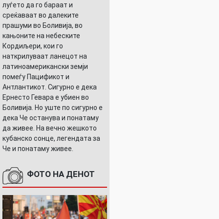
луѓето да го бараат и
среќаваат во далеките
прашуми во Боливија, во
кањоните на небеските
Кордиљери, кои го
наткрилуваат ланецот на
латиноамерикански земји
помеѓу Пацификот и
Антлантикот. Сигурно е дека
Ернесто Гевара е убиен во
Боливија. Но уште по сигурно е
дека Че останува и понатаму
да живее. На вечно жешкото
кубанско сонце, легендата за
Че и понатаму живее.
ФОТО НА ДЕНОТ