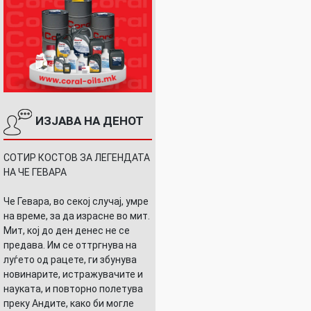
ИЗЈАВА НА ДЕНОТ
СОТИР КОСТОВ ЗА ЛЕГЕНДАТА
НА ЧЕ ГЕВАРА
Че Гевара, во секој случај, умре
на време, за да израсне во мит.
Мит, кој до ден денес не се
предава. Им се оттргнува на
луѓето од рацете, ги збунува
новинарите, истражувачите и
науката, и повторно полетува
преку Андите, како би могле