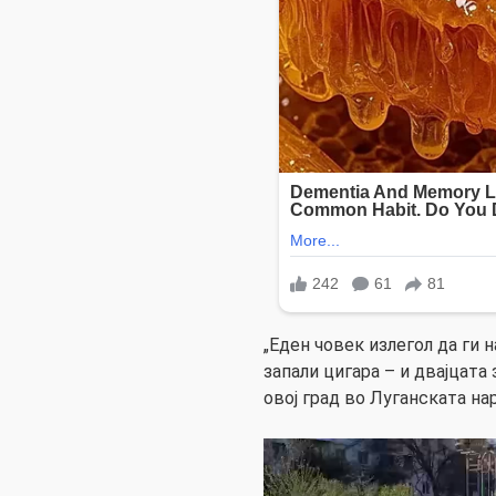
„Еден човек излегол да ги н
запали цигара – и двајцата 
овој град во Луганската на