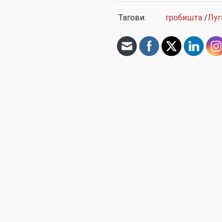
Тагови:
гробишта
/
Луг