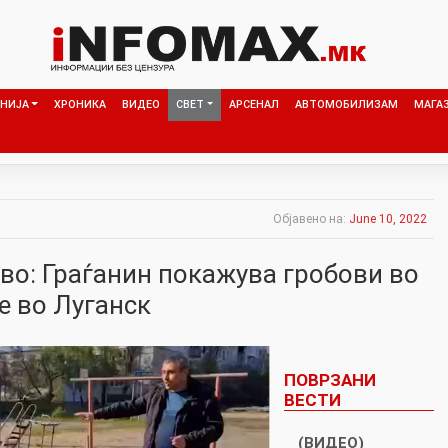
НИЈА
ХРОНИКА
ВИДЕО
СВЕТ
АРСЕНАЛ
АВТОМОБИЛИЗАМ
МАГА
Објавено на:
June 10, 2022
во: Граѓанин покажува гробови во
е во Луганск
ПОВРЗАНИ
ВЕСТИ
(ВИДЕО)