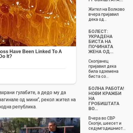
Жител на Волково
вчера пријавил
дека од…
БОЛЕСТ:
УКРАДЕНА
БИСТА НА
ПОЧИНАТА
ЖЕНА ОД…
Скопјанец
пријавил дека
била одземена
биста со…
БОЛНА РАБОТА!
ахрани гулабите, а дедо му да
НОВИ КРАЖБИ
НА
загинале од мини“, рекол жител на
ГРОБИШТАТА
родна република.
ВО…
Вчера во СВР
Скопје, шеесет и
седумгодишниот…