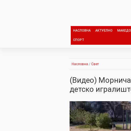
Skip
to
content
НАСЛОВНА
АКТУЕЛНО
МАКЕДО
СПОРТ
Насловна
/
Свет
(Видео) Морнича
детско игралишт