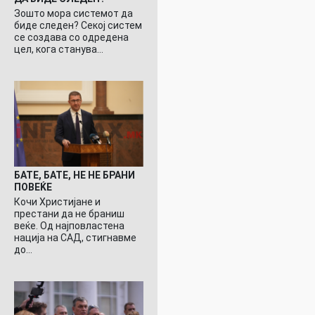
Зошто мора системот да
биде следен? Секој систем
се создава со одредена
цел, кога станува…
БАТЕ, БАТЕ, НЕ НЕ БРАНИ
ПОВЕЌЕ
Кочи Христијане и
престани да не браниш
веќе. Од најповластена
нација на САД, стигнавме
до…