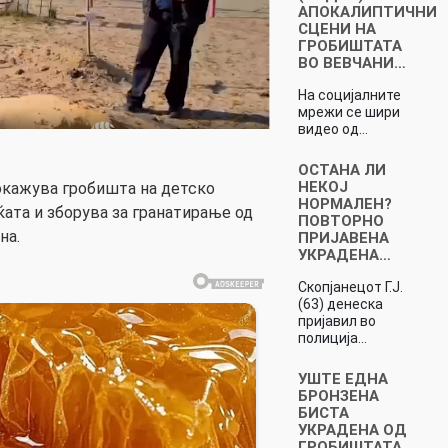
АПОКАЛИПТИЧНИ
СЦЕНИ НА
ГРОБИШТАТА
ВО ВЕВЧАНИ…
На социјалните
мрежи се шири
видео од…
ОСТАНА ЛИ
НЕКОЈ
окажува гробишта на детско
НОРМАЛЕН?
ќата и зборува за гранатирање од
ПОВТОРНО
на.
ПРИЈАВЕНА
УКРАДЕНА…
Скопјанецот Г.Ј.
(63) денеска
пријавил во
полиција…
УШТЕ ЕДНА
БРОНЗЕНА
БИСТА
УКРАДЕНА ОД
ГРОБИШТАТА…