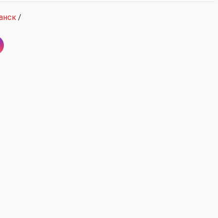
анск
/