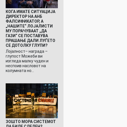
КОГА ИМАТЕ СИТУАЦИЈА
ДИРЕКТОР НА АНБ
ФАЛСИФИКАТОР, А
„НАШИТЕ“ ЛОЈАЛИСТИ
МУ ПОРАЧУВААТ „ДА
ГАЗИ“ СЕ ПОСТАВУВА
ПРАШАЊЕ ДАЛИ ЛУЃЕТО
СЕ ДОТОЛКУ ГЛУПИ?
Лојалност– награда –
глупост Можеби ви
изгледа малку чуден и
неспоив насловот на
колумната но…
ЗОШТО МОРА СИСТЕМОТ
ДА БИДЕ СЛЕДЕН?