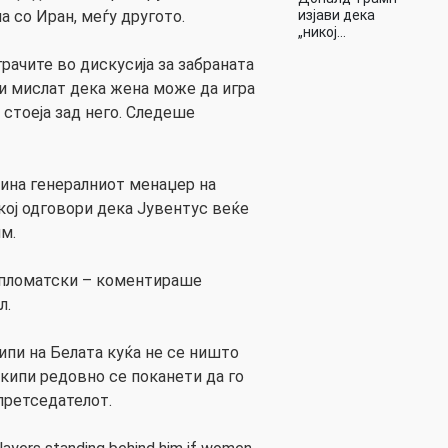
а со Иран, меѓу другото.
изјави дека
„никој…
грачите во дискусија за забраната
ли мислат дека жена може да игра
 стоеја зад него. Следеше
кина генералниот менаџер на
кој одговори дека Јувентус веќе
м.
дипломатски – коментираше
л.
ипи на Белата куќа не се ништо
екипи редовно се поканети да го
претседателот.