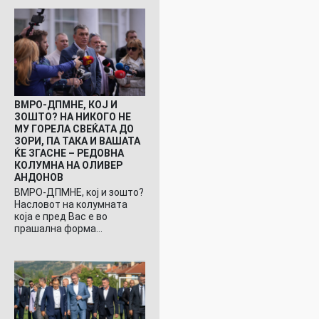
ВМРО-ДПМНЕ, КОЈ И
ЗОШТО? НА НИКОГО НЕ
МУ ГОРЕЛА СВЕЌАТА ДО
ЗОРИ, ПА ТАКА И ВАШАТА
ЌЕ ЗГАСНЕ – РЕДОВНА
КОЛУМНА НА ОЛИВЕР
АНДОНОВ
ВМРО-ДПМНЕ, кој и зошто?
Насловот на колумната
која е пред Вас е во
прашална форма…