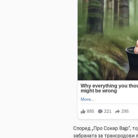
Според „Про Сокер Вајр“, т
забраната за трансродови 