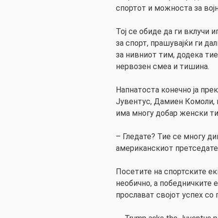
спортот и можноста за војн
Тој се обиде да ги вклучи и
за спорт, прашувајќи ги да
за нивниот тим, додека тие
нервозен смеа и тишина.
Напнатоста конечно ја пре
Јувентус, Дамиен Комоли, 
има многу добар женски ти
– Гледате? Тие се многу 
американскиот претседате
Посетите на спортските ек
необично, а победничките 
прослават својот успех со 