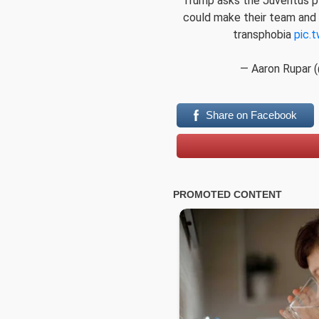
Trump asks the Juventus p
could make their team and t
transphobia
pic.
— Aaron Rupar 
Share on Facebook