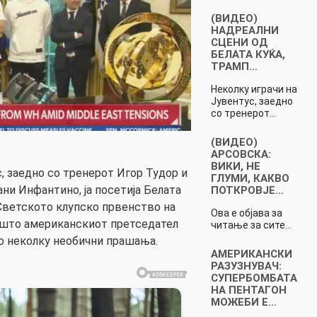
(ВИДЕО)
НАДРЕАЛНИ
СЦЕНИ ОД
БЕЛАТА КУЌА,
ТРАМП…
Неколку играчи на
Јувентус, заедно
со тренерот…
(ВИДЕО)
АРСОВСКА:
ВИКИ, НЕ
, заедно со тренерот Игор Тудор и
ГЛУМИ, КАКВО
ни Инфантино, ја посетија Белата
ПОТКРОВЈЕ…
Светското клупско првенство на
Ова е објава за
 што американскиот претседател
читање за сите…
о неколку необични прашања.
АМЕРИКАНСКИ
РАЗУЗНУВАЧ:
СУПЕРБОМБАТА
НА ПЕНТАГОН
МОЖЕБИ Е…