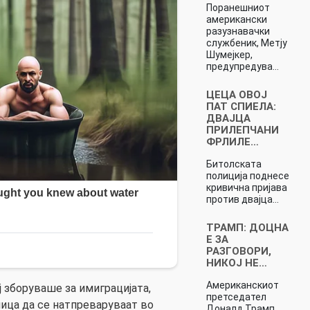
Поранешниот
американски
разузнавачки
службеник, Метју
Шумејкер,
предупредува…
ЦЕЦА ОВОЈ
ПАТ СПИЕЛА:
ДВАЈЦА
ПРИЛЕПЧАНИ
ФРЛИЛЕ…
Битолската
полиција поднесе
кривична пријава
против двајца…
ТРАМП: ДОЦНА
Е ЗА
РАЗГОВОРИ,
НИКОЈ НЕ…
Американскиот
ој зборуваше за имиграцијата,
претседател
лица да се натпреваруваат во
Доналд Трамп