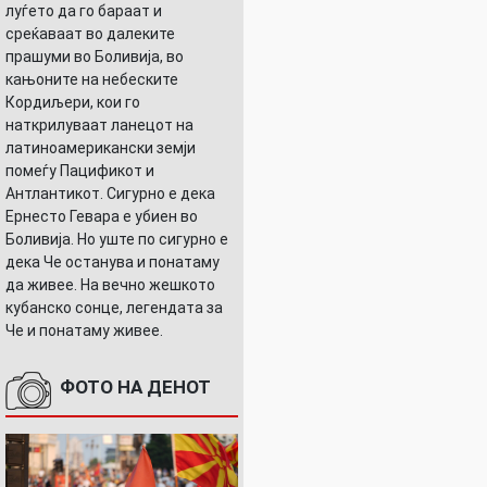
луѓето да го бараат и
среќаваат во далеките
прашуми во Боливија, во
кањоните на небеските
Кордиљери, кои го
наткрилуваат ланецот на
латиноамерикански земји
помеѓу Пацификот и
Антлантикот. Сигурно е дека
Ернесто Гевара е убиен во
Боливија. Но уште по сигурно е
дека Че останува и понатаму
да живее. На вечно жешкото
кубанско сонце, легендата за
Че и понатаму живее.
ФОТО НА ДЕНОТ