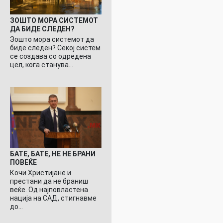
ЗОШТО МОРА СИСТЕМОТ
ДА БИДЕ СЛЕДЕН?
Зошто мора системот да
биде следен? Секој систем
се создава со одредена
цел, кога станува…
БАТЕ, БАТЕ, НЕ НЕ БРАНИ
ПОВЕЌЕ
Кочи Христијане и
престани да не браниш
веќе. Од најповластена
нација на САД, стигнавме
до…