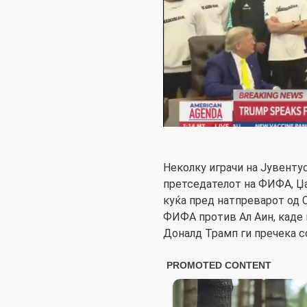
Неколку играчи на Јувентус
претседателот на ФИФА, Џа
куќа пред натпреварот од 
ФИФА против Ал Аин, каде
Доналд Трамп ги пречека с