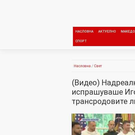
Skip
to
content
НАСЛОВНА
АКТУЕЛНО
МАКЕДО
СПОРТ
Насловна
/
Свет
(Видео) Надреалн
испрашуваше Игор
трансродовите л