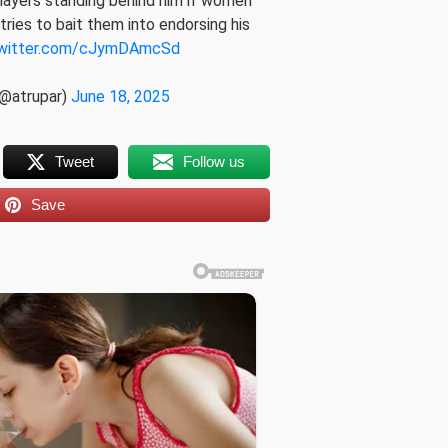
layers standing behind him if women
ries to bait them into endorsing his
twitter.com/cJymDAmcSd
(@atrupar)
June 18, 2025
Tweet
Follow us
Save