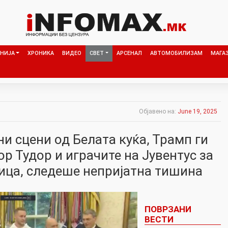
НИЈА
ХРОНИКА
ВИДЕО
СВЕТ
АРСЕНАЛ
АВТОМОБИЛИЗАМ
МАГА
Објавено на:
June 19, 2025
и сцени од Белата куќа, Трамп ги
 Тудор и играчите на Јувентус за
ица, следеше непријатна тишина
ПОВРЗАНИ
ВЕСТИ