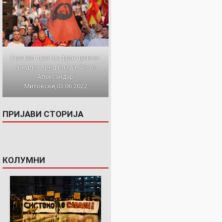
Протест против францускиот
предлог пред Влада. Фото:
Александар
Митовски,03.06.2022
ПРИЈАВИ СТОРИЈА
КОЛУМНИ