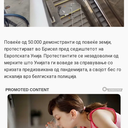
Повеќе од 50.000 демонстранти од повеќе земји,
протестираат во Брисел пред седиштетот на
Европската Унија. Протестантите се незадоволни од
мерките што Унијата ги воведе за справување со
кризата предизвикана од пандемијата, а својот бес го
искалија врз белгиската полиција.