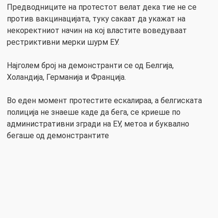
Предводниците на протестот велат дека тие не се
против вакцинацијата, туку сакаат да укажат на
некоректниот начин на кој властите воведуваат
рестриктивни мерки шурм ЕУ.
Најголем број на демонстранти се од Белгија,
Холандија, Германија и Франција.
Во еден момент протестите ескалираа, а белгиската
полиција не знаеше каде да бега, се криеше по
административни згради на ЕУ, метоа и буквално
бегаше од демонстрантите