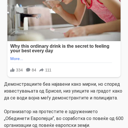
Демонстрациите беа најавени како мирни, но според
известувањата од Брисел, низ улиците на градот како
да се води војна меѓу демонстрантите и полицијата.
Организатор на протестите е здружението
„Обединети Европејци“, во соработка со повеќе од 600
организации од повеќе европски земји.