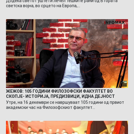
Додека светот уште ги лечел тешките рани од Втората
светска војна, во срцето на Европа,…
ЖЕЖОВ: 105 ГОДИНИ ФИЛОЗОФСКИ ФАКУЛТЕТ ВО
СКОПЈЕ- ИСТОРИЈА, ПРЕДИЗВИЦИ, ИДНА ДЕЈНОСТ
Утре, на 16 декември се навршуваат 105 години од првиот
академски час на Филозофскиот факултет…