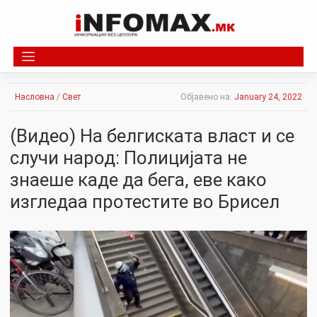
Skip
to
content
Насловна
/
Свет
Објавено на:
January 24, 2022
(Видео) На белгиската власт и се
случи народ: Полициjaта не
знаеше каде да бега, еве како
изгледаа пpoтестите во Брисел