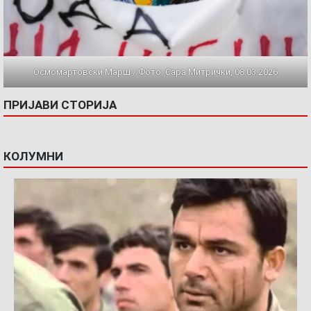
Осмомартовски Марш / Фото: Сара Митрички, 08.03.2026
ПРИЈАВИ СТОРИЈА
КОЛУМНИ