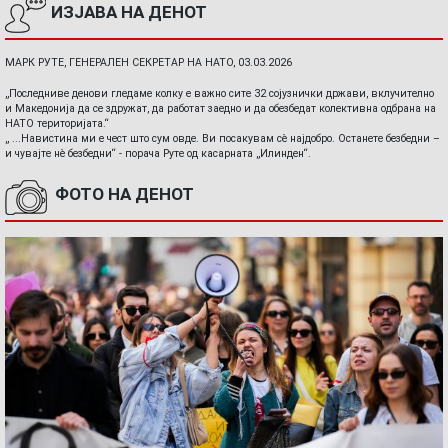
ИЗЈАВА НА ДЕНОТ
МАРК РУТЕ, ГЕНЕРАЛЕН СЕКРЕТАР НА НАТО, 03.03.2026
„Последниве денови гледаме колку е важно сите 32 сојузнички држави, вклучително
и Македонија да се здружат, да работат заедно и да обезбедат колективна одбрана на
НАТО територијата.“
„ ...Навистина ми е чест што сум овде. Ви посакувам сè најдобро. Останете безбедни –
и чувајте нè безбедни“ - порача Руте од касарната „Илинден“.
ФОТО НА ДЕНОТ