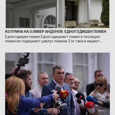
КОЛУМНА НА ОЛИВЕР АНДОНОВ: ЕДНОГОДИШЕН ПОМЕН
Едногодишен помен Едногодишниот помен е последен
помен во годишниот циклус помени. Ете така и нашиот…