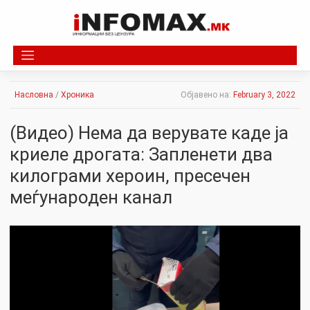
Skip
to
content
Насловна
/
Хроника
Објавено на:
February 3, 2022
(Видео) Нема да верувате каде ја
криеле дрогата: Запленети два
килограми хероин, пресечен
меѓународен канал