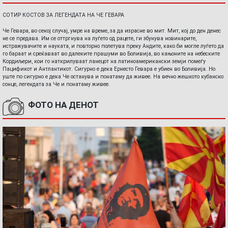
СОТИР КОСТОВ ЗА ЛЕГЕНДАТА НА ЧЕ ГЕВАРА
Че Гевара, во секој случај, умре на време, за да израсне во мит. Мит, кој до ден денес
не се предава. Им се оттргнува на луѓето од рацете, ги збунува новинарите,
истражувачите и науката, и повторно полетува преку Андите, како би могле луѓето да
го бараат и среќаваат во далеките прашуми во Боливија, во кањоните на небеските
Кордиљери, кои го наткрилуваат ланецот на латиноамерикански земји помеѓу
Пацификот и Антлантикот. Сигурно е дека Ернесто Гевара е убиен во Боливија. Но
уште по сигурно е дека Че останува и понатаму да живее. На вечно жешкото кубанско
сонце, легендата за Че и понатаму живее.
ФОТО НА ДЕНОТ