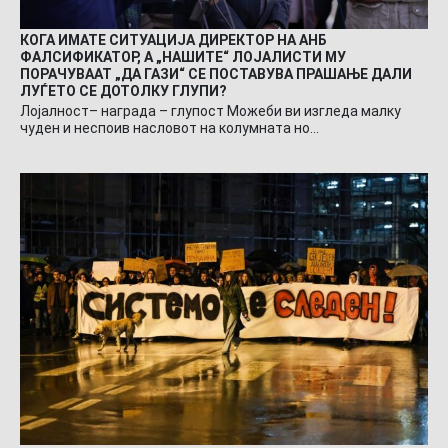
КОГА ИМАТЕ СИТУАЦИЈА ДИРЕКТОР НА АНБ
ФАЛСИФИКАТОР, А „НАШИТЕ“ ЛОЈАЛИСТИ МУ
ПОРАЧУВААТ „ДА ГАЗИ“ СЕ ПОСТАВУВА ПРАШАЊЕ ДАЛИ
ЛУЃЕТО СЕ ДОТОЛКУ ГЛУПИ?
Лојалност– награда – глупост Можеби ви изгледа малку
чуден и неспоив насловот на колумната но…