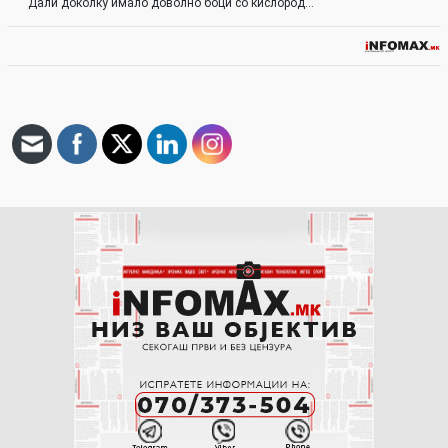
Дали доколку имало доволно боци со кислород…