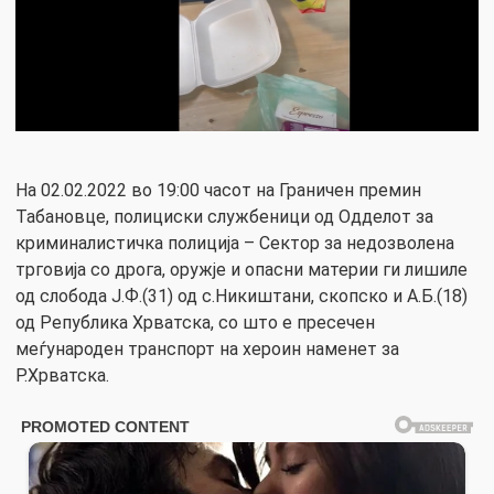
На 02.02.2022 во 19:00 часот на Граничен премин
Табановце, полициски службеници од Одделот за
криминалистичка полиција – Сектор за недозволена
трговија со дрога, оружје и опасни материи ги лишиле
од слобода Ј.Ф.(31) од с.Никиштани, скопско и А.Б.(18)
од Република Хрватска, со што е пресечен
меѓународен транспорт на хероин наменет за
Р.Хрватска.