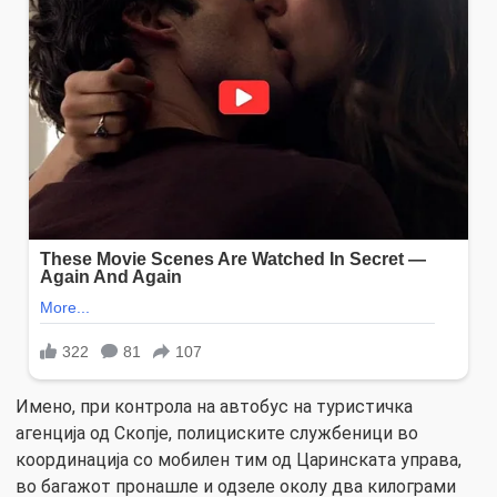
Имено, при контрола на автобус на туристичка
агенција од Скопје, полициските службеници во
координација со мобилен тим од Царинската управа,
во багажот пронашле и одзеле околу два килограми