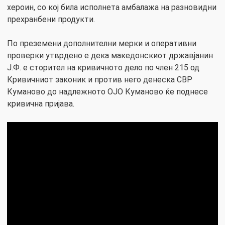
хероин, со кој била исполнета амбалажа на разновидни
прехранбени продукти.
По преземени дополнителни мерки и оперативни
проверки утврдено е дека македонскиот државјанин
Ј.Ф. е сторител на кривичното дело по член 215 од
Кривичниот законик и против него денеска СВР
Куманово до надлежното ОЈО Куманово ќе поднесе
кривична пријава.