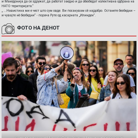
и Македонија да се здружат, да работат заедно и да обезбедат колективна одбрана на
НАТО територијата.“
„ ...Навистина ми е чест што сум овде. Ви посакувам сè најдобро. Останете безбедни –
и чувајте нè безбедни“ - порача Руте од касарната „Илинден“.
ФОТО НА ДЕНОТ
Осмомартовски Марш / Фото: Сара Митрички, 08.03.2026