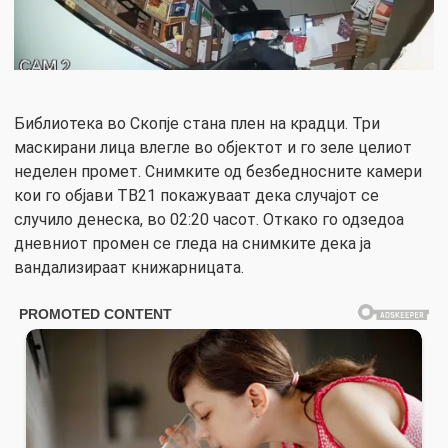
Библиотека во Скопје стана плен на крадци. Три
маскирани лица влегле во објектот и го зеле целиот
неделен промет. Снимките од безбедносните камери
кои го објави ТВ21 покажуваат дека случајот се
случило денеска, во 02:20 часот. Откако го одзедоа
дневниот промен се гледа на снимките дека ја
вандализираат книжарницата.