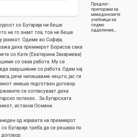
Предлог-
препораки за
македонските
учебници за
курсот со Бугарија ни беше
седмо
одделение,…
то не го знаат тоа, тоа не беше
у јазикот. Одиме во Софија,
 кажа дека премиерот Борисов сака
днете со Кате (Екатерина Захариева)
ршиме со оваа работа. Му се
леда завршивме со работа. Одам кај
маса, рече напишавме нешто, јас ги
ликот имаше подготвен договор.
ржавите се согласуваат дека
гарско потекло… За бугарската
зикот, истакна Османи.
анеден од изјавата на премиерот
о Бугарија треба да се решава по
 договор.