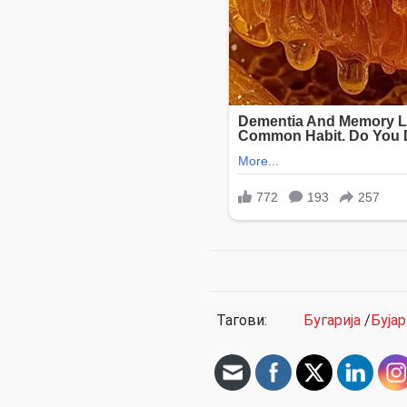
Тагови:
Бугарија
/
Буја