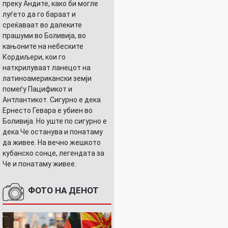
преку Андите, како би могле
луѓето да го бараат и
среќаваат во далеките
прашуми во Боливија, во
кањоните на небеските
Кордиљери, кои го
наткрилуваат ланецот на
латиноамерикански земји
помеѓу Пацификот и
Антлантикот. Сигурно е дека
Ернесто Гевара е убиен во
Боливија. Но уште по сигурно е
дека Че останува и понатаму
да живее. На вечно жешкото
кубанско сонце, легендата за
Че и понатаму живее.
ФОТО НА ДЕНОТ