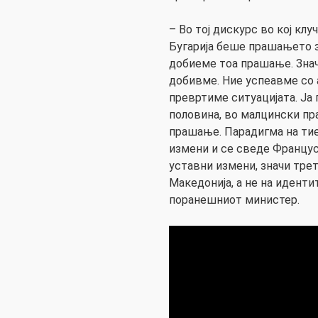
– Во тој дискурс во кој клуч
Бугарија беше прашањето з
добиеме тоа прашање. Знач
добивме. Ние успеавме со 
превртиме ситуацијата. Ја
половина, во малцински пр
прашање. Парадигма на тие
измени и се сведе Француск
уставни измени, значи трет
Македонија, а не на иденти
поранешниот министер.