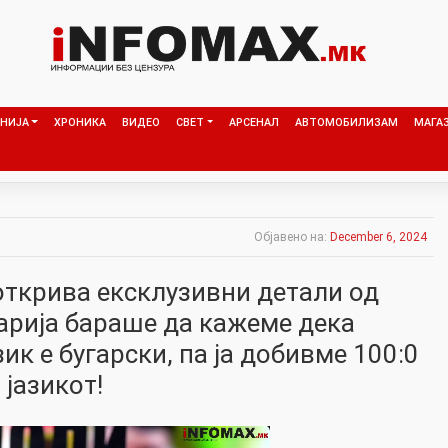
НИЈА
ХРОНИКА
ВИДЕО
СВЕТ
АРСЕНАЛ
АВТОМОБИЛИЗАМ
МАГА
Објавено на:
December 6, 2024
открива ексклузивни детали од
гарија бараше да кажеме дека
ик е бугарски, па ја добивме 100:0
јазикот!