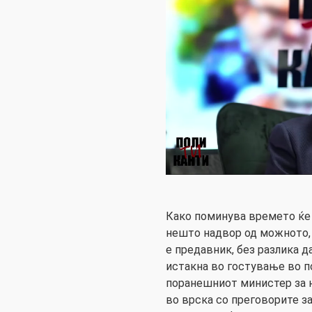
Како поминува времето ќе 
нешто надвор од можното, 
е предавник, без разлика д
истакна во гостување во п
поранешниот министер за н
во врска со преговорите за