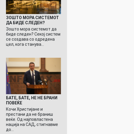
ЗОШТО МОРА СИСТЕМОТ
ДА БИДЕ СЛЕДЕН?
Зошто мора системот да
биде следен? Секој систем
се создава со одредена
цел, кога станува…
БАТЕ, БАТЕ, НЕ НЕ БРАНИ
ПОВЕЌЕ
Кочи Христијане и
престани да не браниш
веќе. Од најповластена
нација на САД, стигнавме
до…