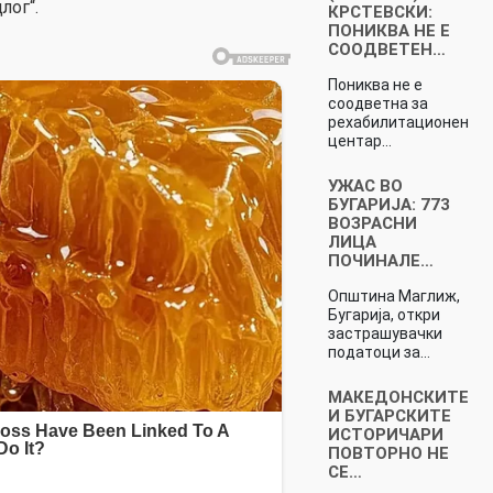
лог“.
КРСТЕВСКИ:
ПОНИКВА НЕ Е
СООДВЕТЕН…
Пониква не е
соодветна за
рехабилитационен
центар…
УЖАС ВО
БУГАРИЈА: 773
ВОЗРАСНИ
ЛИЦА
ПОЧИНАЛЕ…
Општина Маглиж,
Бугарија, откри
застрашувачки
податоци за…
МАКЕДОНСКИТЕ
И БУГАРСКИТЕ
ИСТОРИЧАРИ
ПОВТОРНО НЕ
СЕ…