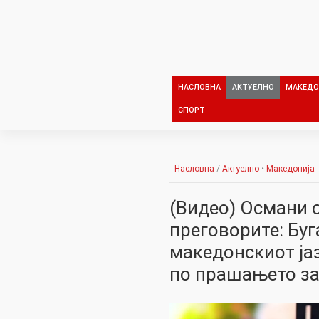
Skip
to
content
НАСЛОВНА
АКТУЕЛНО
МАКЕДО
СПОРТ
Насловна
/
Актуелно
•
Македонија
(Видео) Османи 
преговорите: Бу
македонскиот јаз
по прашањето за 