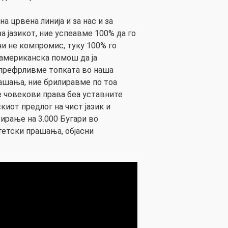
на црвена линија и за нас и за
а јазикот, ние успеавме 100% да го
и не компромис, туку 100% го
американска помош да ја
 префрливме топката во наша
ашања, ние брилиравме по тоа
 човекови права беа уставните
иот предлог на чист јазик и
ирање на 3.000 Бугари во
тетски прашања, објасни