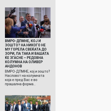
ВМРО-ДПМНЕ, КОЈ И
ЗОШТО? НА НИКОГО НЕ
МУ ГОРЕЛА СВЕЌАТА ДО
ЗОРИ, ПА ТАКА И ВАШАТА
ЌЕ ЗГАСНЕ – РЕДОВНА
КОЛУМНА НА ОЛИВЕР
АНДОНОВ
ВМРО-ДПМНЕ, кој и зошто?
Насловот на колумната
која е пред Вас е во
прашална форма…