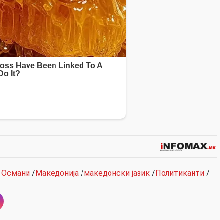
р Османи
/
Македонија
/
македонски јазик
/
Политиканти
/