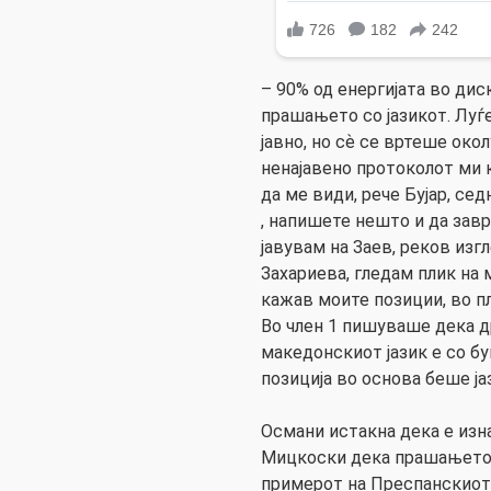
– 90% од енергијата во дис
прашањето со јазикот. Луѓе
јавно, но сѐ се вртеше окол
ненајавено протоколот ми
да ме види, рече Бујар, се
, напишете нешто и да зав
јавувам на Заев, реков изг
Захариева, гледам плик на 
кажав моите позиции, во п
Во член 1 пишуваше дека д
македонскиот јазик е со бу
позиција во основа беше ја
Османи истакна дека е изн
Мицкоски дека прашањето с
примерот на Преспанскиот