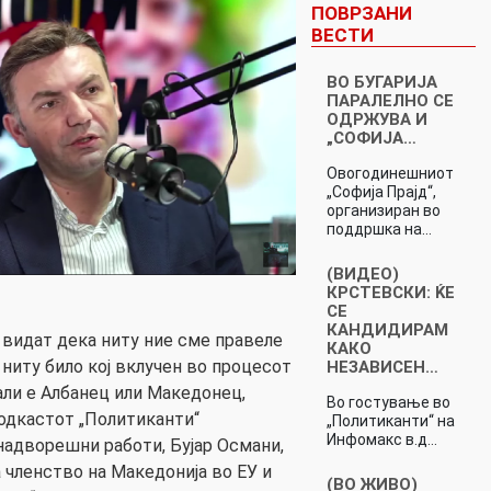
ПОВРЗАНИ
ВЕСТИ
ВО БУГАРИЈА
ПАРАЛЕЛНО СЕ
ОДРЖУВА И
„СОФИЈА…
Овогодинешниот
„Софија Прајд“,
организиран во
поддршка на…
(ВИДЕО)
КРСТЕВСКИ: ЌЕ
СЕ
КАНДИДИРАМ
видат дека ниту ние сме правеле
КАКО
ниту било кој вклучен во процесот
НЕЗАВИСЕН…
али е Албанец или Македонец,
Во гостување во
одкастот „Политиканти“
„Политиканти“ на
Инфомакс в.д…
адворешни работи, Бујар Османи,
 членство на Македонија во ЕУ и
(ВО ЖИВО)