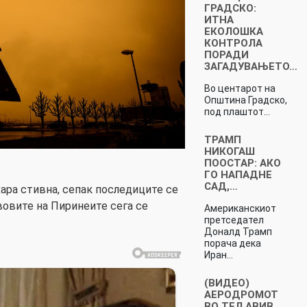
ГРАДСКО:
ИТНА
ЕКОЛОШКА
КОНТРОЛА
ПОРАДИ
ЗАГАДУВАЊЕТО…
Во центарот на
Општина Градско,
под плаштот…
ТРАМП
НИКОГАШ
ПООСТАР: АКО
ГО НАПАДНЕ
САД,…
хара стивна, сепак последиците се
вовите на Пиринеите сега се
Американскиот
претседател
Доналд Трамп
порача дека
Иран…
(ВИДЕО)
АЕРОДРОМОТ
ВО ТЕЛ АВИВ