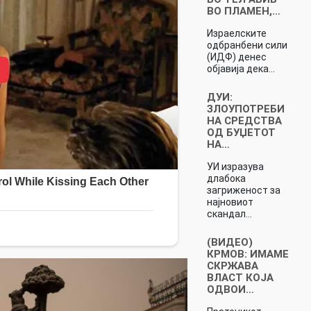
ВО ПЛАМЕН,…
Израелските
одбранбени сили
(ИДФ) денес
објавија дека…
ДУИ:
ЗЛОУПОТРЕБИ
НА СРЕДСТВА
ОД БУЏЕТОТ
НА…
УИ изразува
длабока
загриженост за
најновиот
скандал…
(ВИДЕО)
КРМОВ: ИМАМЕ
СКРЖАВА
ВЛАСТ КОЈА
ОДВОИ…