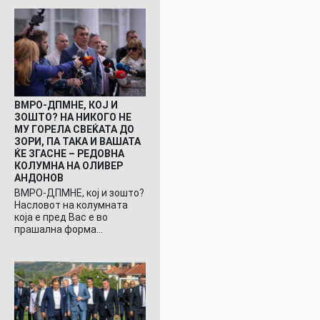
ВМРО-ДПМНЕ, КОЈ И
ЗОШТО? НА НИКОГО НЕ
МУ ГОРЕЛА СВЕЌАТА ДО
ЗОРИ, ПА ТАКА И ВАШАТА
ЌЕ ЗГАСНЕ – РЕДОВНА
КОЛУМНА НА ОЛИВЕР
АНДОНОВ
ВМРО-ДПМНЕ, кој и зошто?
Насловот на колумната
која е пред Вас е во
прашална форма…