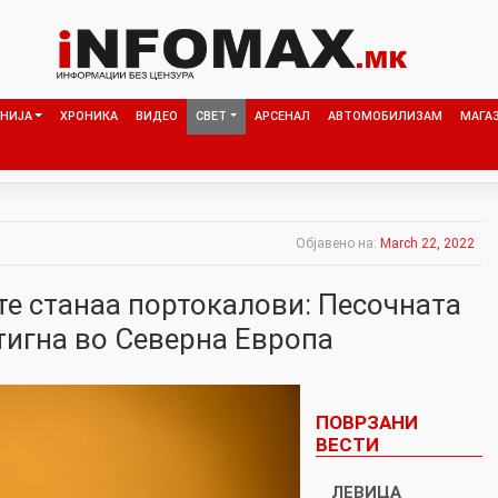
НИЈА
ХРОНИКА
ВИДЕО
СВЕТ
АРСЕНАЛ
АВТОМОБИЛИЗАМ
МАГА
Објавено на:
March 22, 2022
те станаа портокалови: Песочната
тигна во Северна Европа
ПОВРЗАНИ
ВЕСТИ
ЛЕВИЦА