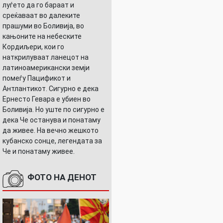
луѓето да го бараат и
среќаваат во далеките
прашуми во Боливија, во
кањоните на небеските
Кордиљери, кои го
наткрилуваат ланецот на
латиноамерикански земји
помеѓу Пацификот и
Антлантикот. Сигурно е дека
Ернесто Гевара е убиен во
Боливија. Но уште по сигурно е
дека Че останува и понатаму
да живее. На вечно жешкото
кубанско сонце, легендата за
Че и понатаму живее.
ФОТО НА ДЕНОТ