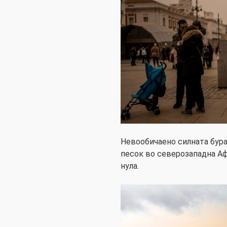
Невообичаено силната бура
песок во северозападна Аф
нула.