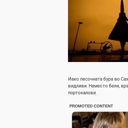
Иако песочната бура во Са
видливи. Наместо бели, вр
портокалови.