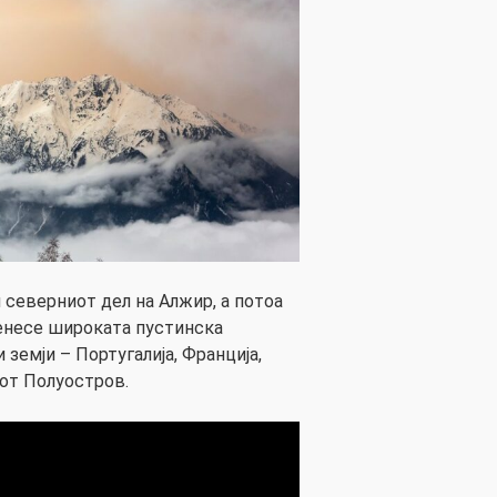
 северниот дел на Алжир, а потоа
енесе широката пустинска
земји – Португалија, Франција,
иот Полуостров.