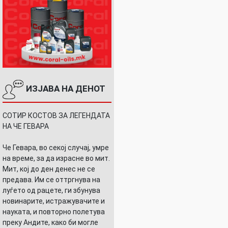
ИЗЈАВА НА ДЕНОТ
СОТИР КОСТОВ ЗА ЛЕГЕНДАТА
НА ЧЕ ГЕВАРА
Че Гевара, во секој случај, умре
на време, за да израсне во мит.
Мит, кој до ден денес не се
предава. Им се оттргнува на
луѓето од рацете, ги збунува
новинарите, истражувачите и
науката, и повторно полетува
преку Андите, како би могле