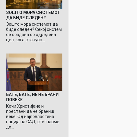
ЗОШТО МОРА СИСТЕМОТ
ДА БИДЕ СЛЕДЕН?
Зошто мора системот да
биде следен? Секој систем
се создава со одредена
цел, кога станува…
БАТЕ, БАТЕ, НЕ НЕ БРАНИ
ПОВЕЌЕ
Кочи Христијане и
престани да не браниш
веќе. Од најповластена
нација на САД, стигнавме
до…