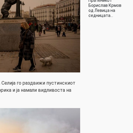
Пратеникот
Борислав Крмов
од Левица на
седницата…
 Селија го раздвижи пустинскиот
рика и ја намали видливоста на