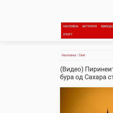
Skip
to
content
НАСЛОВНА
АКТУЕЛНО
МАКЕДО
СПОРТ
Насловна
/
Свет
(Видео) Пиринеи
бура од Сахара с