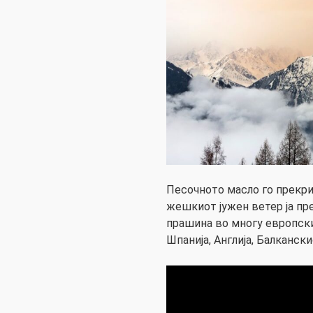
Песочното масло го прекри
жешкиот јужен ветер ја пр
прашина во многу европски 
Шпанија, Англија, Балканск