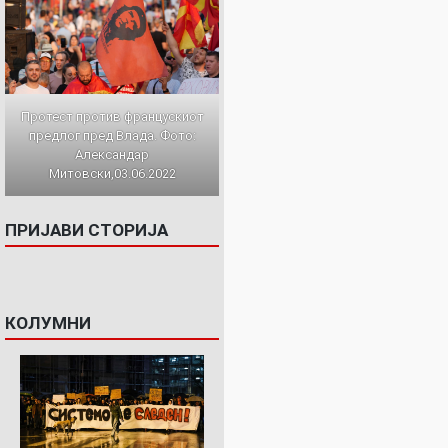
Протест против францускиот
предлог пред Влада. Фото:
Александар
Митовски,03.06.2022
ПРИЈАВИ СТОРИЈА
КОЛУМНИ