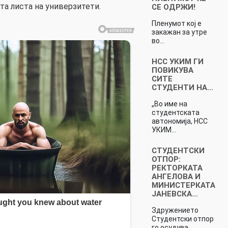
та листа на универзитети.
СЕ ОДРЖИ!
Пленумот кој е
закажан за утре
во…
НСС УКИМ ГИ
ПОВИКУВА
СИТЕ
СТУДЕНТИ НА…
„Во име на
студентската
автономија, НСС
УКИМ…
СТУДЕНТСКИ
ОТПОР:
РЕКТОРКАТА
АНГЕЛОВА И
МИНИСТЕРКАТА
ЈАНЕВСКА…
Здружението
Студентски отпор
го осудува