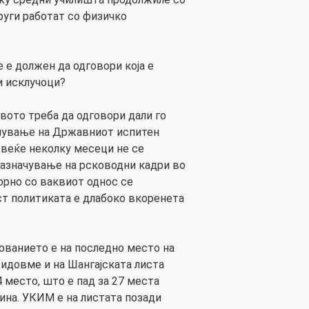
други работат со физичко
 е должен да одговори која е
и исклучоци?
ото треба да одговори дали го
пување на Државниот испитен
 веќе неколку месеци не се
назначување на рсководни кадри во
рно со ваквиот однос се
ст политиката е длабоко вкоренета
зованието е на последно место на
видовме и на Шангајската листа
 место, што е пад за 27 места
ина. УКИМ е на листата позади