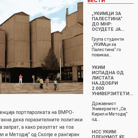
ВЕСТИ
„УКИМЦИ ЗА
ПАЛЕСТИНА“
ДО МНР:
ОСУДЕТЕ ЈА…
Група студенти
„УКИМци за
Палестина“ го
повикаа…
УКИМ
ИСПАДНА ОД
ЛИСТАТА
НАЈДОБРИ
2.000
УНИВЕРЗИТЕТИ…
Државниот
Универзитет „Св.
енција портпаролката на ВМРО-
Кирил и Методиј“
од…
акна дека поразителните политики
 запрат, а како резултат на тоа
НСС УКИМ:
 и Методиј” од Скопје е рангиран
ПЛЕНУМОТ ЌЕ