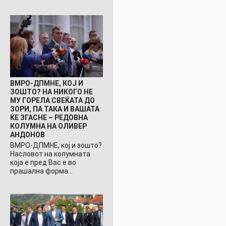
ВМРО-ДПМНЕ, КОЈ И
ЗОШТО? НА НИКОГО НЕ
МУ ГОРЕЛА СВЕЌАТА ДО
ЗОРИ, ПА ТАКА И ВАШАТА
ЌЕ ЗГАСНЕ – РЕДОВНА
КОЛУМНА НА ОЛИВЕР
АНДОНОВ
ВМРО-ДПМНЕ, кој и зошто?
Насловот на колумната
која е пред Вас е во
прашална форма…