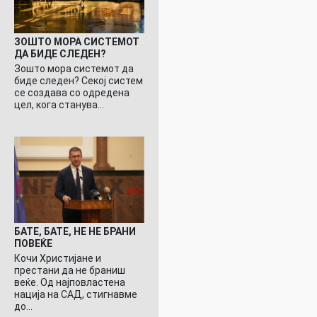
ЗОШТО МОРА СИСТЕМОТ
ДА БИДЕ СЛЕДЕН?
Зошто мора системот да
биде следен? Секој систем
се создава со одредена
цел, кога станува…
БАТЕ, БАТЕ, НЕ НЕ БРАНИ
ПОВЕЌЕ
Кочи Христијане и
престани да не браниш
веќе. Од најповластена
нација на САД, стигнавме
до…