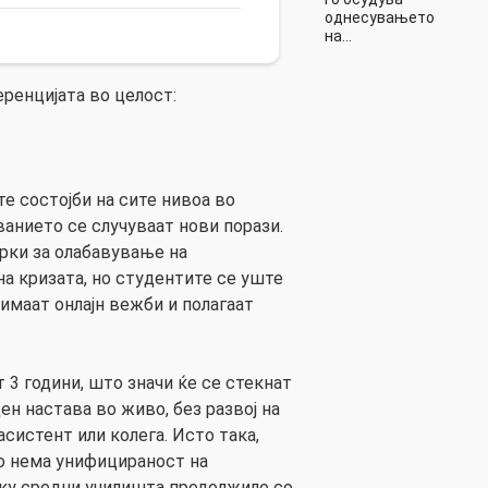
однесувањето
на…
ренцијата во целост:
е состојби на сите нивоа во
ванието се случуваат нови порази.
рки за олабавување на
а кризата, но студентите се уште
 имаат онлајн вежби и полагаат
 3 години, што значи ќе се стекнат
ен настава во живо, без развој на
систент или колега. Исто така,
о нема унифицираност на
лку средни училишта продолжиле со