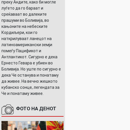
преку Андите, како би могле
луѓето да го бараат и
среќаваат во далеките
прашуми во Боливија, во
кањоните на небеските
Кордиљери, кои го
наткрилуваат ланецот на
латиноамерикански земји
помеѓу Пацификот и
Антлантикот. Сигурно е дека
Ернесто Гевара е убиен во
Боливија. Но уште по сигурно е
дека Че останува и понатаму
да живее. На вечно жешкото
кубанско сонце, легендата за
Че и понатаму живее.
ФОТО НА ДЕНОТ