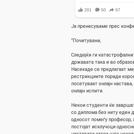
Ја пренесуваме прес конфе
“Почитувани,
Следејќи ги катастрофалнит
државата така и во образо
Насекаде се предлагаат ме
рестрикциите поради корон
посетуваат онлајн настава,
онлајн испити.
Некои студенти ќе завршат
со диплома без ниту еден д
односот помеѓу професор, а
постојат исклучоци односн
наставата затоа што неко