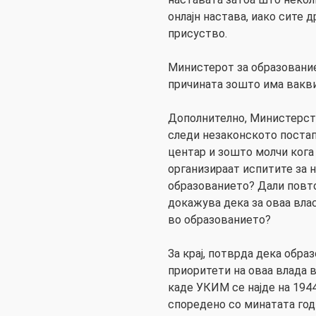
онлајн настава, иако сите 
присуство.
Министерот за образование
причината зошто има вакв
Дополнително, Министерств
следи незаконското поста
центар и зошто молчи кога
организираат испитите за 
образованието? Дали повто
докажува дека за оваа вла
во образованието?
За крај, потврда дека обра
приоритети на оваа влада 
каде УКИМ се најде на 1944
споредено со минатата год