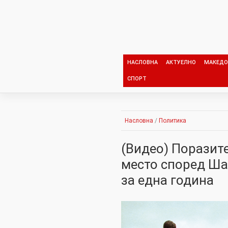
Skip
to
content
НАСЛОВНА
АКТУЕЛНО
МАКЕДО
СПОРТ
Насловна
/
Политика
(Видео) Поразит
место според Шан
за една година