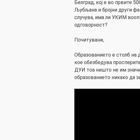
Белград, кој е во првите 50
Љубљана и бројни други фа
случува, има ли УКИМ вооп
одговорност?
Почитувани,
Образованието е столб на 
кое обезбедува просперите
ДУИ тоа ништо не им значи
образованието никако да за